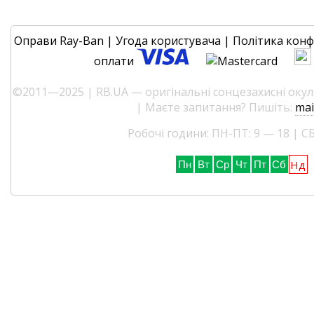
Оправи Ray-Ban
|
Угода користувача
|
Політика конф
оплати
©2011—2025 | RB.UA — оригінальні сонцезахисні окуля
| Маєте запитання? Пишіть:
mai
Робочі години: ПН-ПТ: 9 — 18 | СБ
Нд
Пн
Вт
Ср
Чт
Пт
Сб