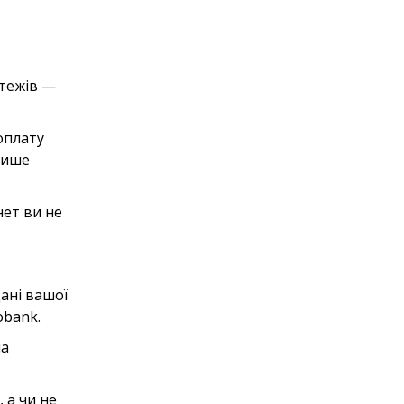
атежів —
оплату
лише
нет ви не
дані вашої
obank.
на
 а чи не