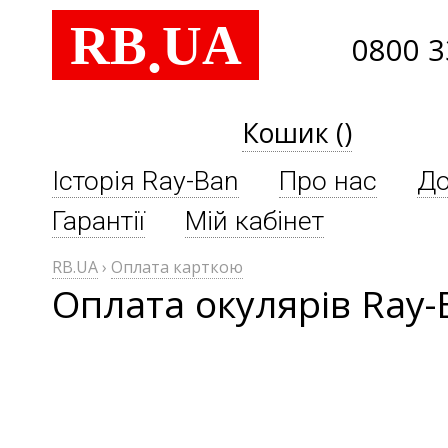
RB
UA
.
0800 3
Кошик ()
Історія Ray-Ban
Про нас
До
Гарантії
Мій кабінет
RB.UA
›
Оплата карткою
Оплата окулярів Ray-