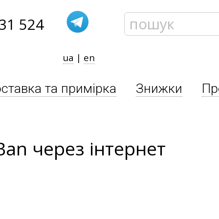
31 524
ua
|
en
ставка та примірка
Знижки
Пр
Ban через інтернет