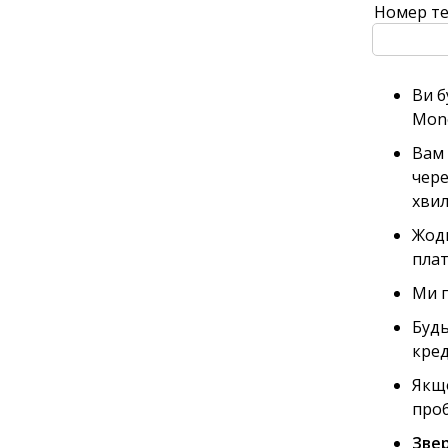
Номер те
Ви б
Mon
Вам 
чере
хвил
Жодн
плат
Ми п
Будь
кред
Якщо
проб
Звер