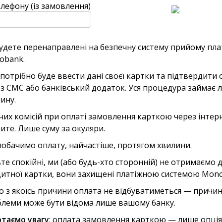
лефону (із замовлення)
удете перенаправлені на безпечну систему прийому пл
obank.
потрібно буде ввести дані своєї картки та підтвердити 
з СМС або банківський додаток. Уся процедура займає 
ину.
их комісій при оплаті замовлення карткою через інтер
ите. Лише суму за окуляри.
обачимо оплату, найчастіше, протягом хвилини.
те спокійні, ми (або будь-хто сторонній) не отримаємо 
итної картки, вони захищені платіжною системою Mon
 з якоїсь причини оплата не відбуватиметься — причи
леми може бути відома лише вашому банку.
таємо увагу
: оплата замовлення карткою — лише опція,