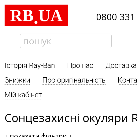
RB
UA
.
0800 331
Історія Ray-Ban
Про нас
Доставка
Знижки
Про оригінальність
Конта
Мій кабінет
Сонцезахисні окуляри 
↓
показати фільтри
↓