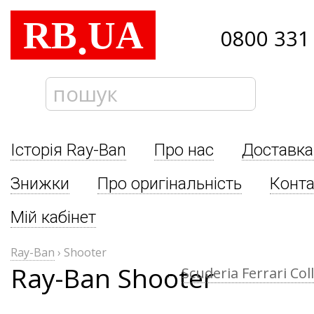
RB
UA
.
0800 331
Історія Ray-Ban
Про нас
Доставка
Знижки
Про оригінальність
Конта
Мій кабінет
Ray-Ban
›
Shooter
Ray-Ban Shooter
←
Scuderia Ferrari Col