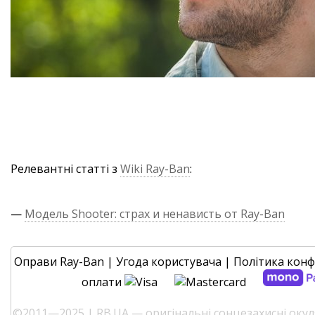
Релевантні статті з
Wiki Ray-Ban
:
—
Модель Shooter: страх и ненависть от Ray-Ban
Оправи Ray-Ban
|
Угода користувача
|
Політика конф
оплати
©2011—2025 | RB.UA — оригінальні сонцезахисні окуля