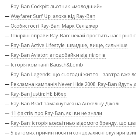
—
Ray-Ban Cockpit: льотчик «молодший»
—
Wayfarer Surf Up: алоха від Ray-Ban
—
Особистості Ray-Ban: Марк Селіджер
—
Шкіряні оправи Ray-Ban: нехай простить нас Грінпіс
—
Ray-Ban Active Lifestyle: швидше, вище, сильніше
—
Ray-Ban Aviator: вподобайки від пілотів
—
Історія компанії Bausch&Lomb
—
Ray-Ban Legends: що сьогодні життя – завтра вже л
—
Рекламна кампанія Never Hide 2008: Ray-Ban йдуть д
—
Ray-Ban Justin: НЕ Бібер
—
Ray-Ban Brad: замахнутися на Анжеліну Джолі
—
11 фактів про Ray-Ban, які ви не знали
—
Ray-Ban: історія всесвітньо відомого бренду, що ш
—
5 вагомих причин носити сонцезахисні окуляри взи