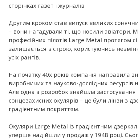
сторінках газет і журналів.
Другим кроком став випуск великих сонячни
– вони нагадували ті, що носили авіатори. 
професійних пілотів Large Metal протягом с
залишається в строю, користуючись незмін
усіх рангів.
На початку 40х років компанія направила зн
виробничих та науково-дослідних ресурсів 
Але одна з розробок знайшла застосування 
сонцезахисних окулярів – це були лінзи з д
градієнтним покриттям.
Окуляри Large Metal із градієнтним дзерк
уперше надійшли у продаж у 1948 році. Сьог