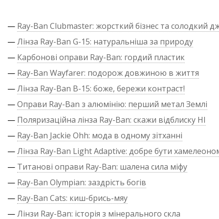
—
Ray-Ban Clubmaster: жорсткий бізнес та солодкий д
—
Лінза Ray-Ban G-15: натуральніша за природу
—
Карбонові оправи Ray-Ban: гордий пластик
—
Ray-Ban Wayfarer: подорож довжиною в життя
—
Лінза Ray-Ban B-15: боже, бережи контраст!
—
Оправи Ray-Ban з алюмінію: перший метал Землі
—
Поляризаційна лінза Ray-Ban: скажи відблиску НІ
—
Ray-Ban Jackie Ohh: мода в одному зітханні
—
Лінза Ray-Ban Light Adaptive: добре бути хамелеоно
—
Титанові оправи Ray-Ban: шалена сила міфу
—
Ray-Ban Olympian: заздрість богів
—
Ray-Ban Cats: киш-брись-мяу
—
Лінзи Ray-Ban: історія з мінерального скла