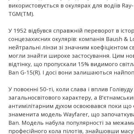
використовується в окулярах для водіїв Ray-
TGM(TM).
У 1952 відбувся справжній переворот в істор
сонцезахисних окулярів: компанія Baush & 
нейтральні лінзи зі значним коефіцієнтом с
могли знайти широке застосування. Цим но
відтінку, що пропускали 15% видимого світл
Ban G-15(R). І досі вони залишаються найп
У повоєнні 50-ті, коли слава і вплив Голівуд
загальносвітового характеру, а В'єтнамськи
антимілітарним духом освоювався поки що 
знаменита модель Wayfarer, що започаткува
Ban. Модель набула популярності за межам
професійного кола пілотів, знайшовши мас