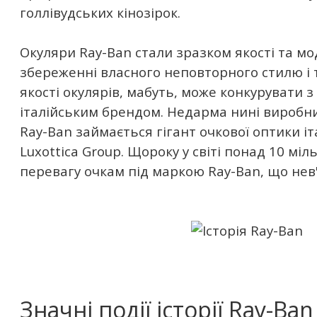
голлівудських кінозірок.
Окуляри Ray-Ban стали зразком якості та м
збереженні власного неповторного стилю і 
якості окулярів, мабуть, може конкурувати 
італійським брендом. Недарма нині виробн
Ray-Ban займається гігант очкової оптики і
Luxottica Group. Щороку у світі понад 10 мі
перевагу очкам під маркою Ray-Ban, що нев
Значні події історії Ray-Ban