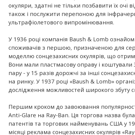
окуляри, здатні не тільки позбавити їх очі ві
також і послужити перепоною для інфрачер
ультрафіолетового випромінювання.
У 1936 році компанія Baush & Lomb ознайо
споживачів з першою, призначеною для сер
моделлю сонцезахисних окулярів, що отрима
Вони мали пластмасову оправу і коштували 
пару - у 15 разів дорожчі за інші сонцезахисн
на ринку. У 1937 році «Baush & Lomb» орган
дослідження можливостей широкого збуту с
Першим кроком до завоювання популярності
Anti-Glare на Ray-Ban. Ця торгова назва бу
патентів та торгових найменувань США у 19
місяці реклама сонцезахисних окулярів «Ray