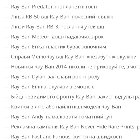
—
Ray-Ban Predator: інопланетні гості
—
Лінза RB-50 від Ray-Ban: почесний ювіляр
—
Лінзи Ray-Ban RB-3: послання у пляшці
—
Ray-Ban Meteor: дощі падаючих зірок
—
Ray-Ban Erika: пластик буває жіночним
—
Оправи MemoRay від Ray-Ban: «незабутні» окуляри
—
Новинки Ray-Ban 2014: ніколи не приховуй те, з чог
—
Ray-Ban Dylan: зал слави рок-н-ролу
—
Ray-Ban Emma: окуляри з емоцією
—
Бійці невидимого фронту Ray-Ban: захист від ультр
—
Квитки в літо або найлітніші моделі Ray-Ban
—
Ray-Ban Andy: намалювати томатний суп
—
Рекламна кампанія Ray-Ban Never Hide Rare Prints: р
—
Ray-Ban Fast and Furious: життя на швидкості