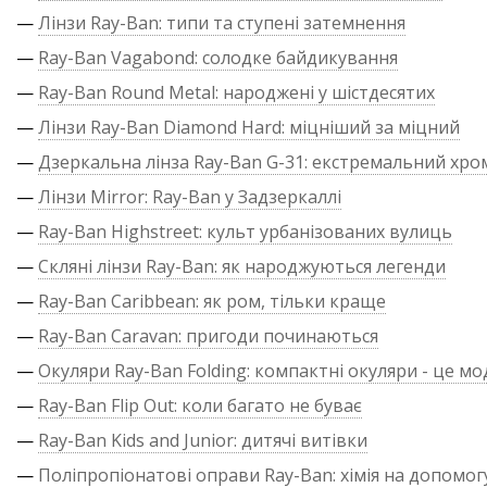
—
Лінзи Ray-Ban: типи та ступені затемнення
—
Ray-Ban Vagabond: солодке байдикування
—
Ray-Ban Round Metal: народжені у шістдесятих
—
Лінзи Ray-Ban Diamond Hard: міцніший за міцний
—
Дзеркальна лінза Ray-Ban G-31: екстремальний хро
—
Лінзи Mirror: Ray-Ban у Задзеркаллі
—
Ray-Ban Highstreet: культ урбанізованих вулиць
—
Скляні лінзи Ray-Ban: як народжуються легенди
—
Ray-Ban Caribbean: як ром, тільки краще
—
Ray-Ban Caravan: пригоди починаються
—
Окуляри Ray-Ban Folding: компактні окуляри - це м
—
Ray-Ban Flip Out: коли багато не буває
—
Ray-Ban Kids and Junior: дитячі витівки
—
Поліпропіонатові оправи Ray-Ban: хімія на допомог