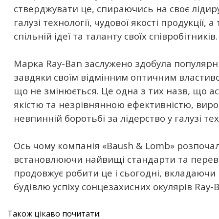
стверджувати це, спираючись на своє ліди
галузі технології, чудової якості продукції, а
спільній ідеї та таланту своїх співробітників.
Марка Ray-Ban заслужено здобула популярні
завдяки своїм відмінним оптичним властивос
що не змінюється. Це одна з тих назв, що 
якістю та незрівнянною ефективністю, виро
невпинній боротьбі за лідерство у галузі тех
Ось чому компанія «Baush & Lomb» розпочал
встановлюючи найвищі стандарти та перев
продовжує робити це і сьогодні, вкладаючи в
будівлю успіху сонцезахисних окулярів Ray-B
Також цікаво почитати: