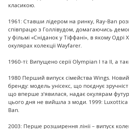
класикою.
1961: Ставши лідером на ринку, Ray-Ban ро
співпрацю з Голлівудом, домагаючись демонс
у фільмі «Сніданок у Тіффані», в якому Одрі 
окулярах колекції Wayfarer.
1960-ті: Випущено серії Olympian I та II, а т
1980 Перший випуск сімейства Wings. Нови
бренду: модель унісекс, що поєднує зручніст
що вперше з'явилася, надає окулярам футур
цього дня не вийшла з моди. 1999: Luxottica
Ban.
2003: Перше розширення лінії – випуск коле