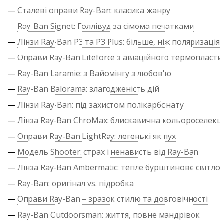
—
Сталеві оправи Ray-Ban: класика жанру
—
Ray-Ban Signet: Голлівуд за сімома печатками
—
Лінзи Ray-Ban P3 та P3 Plus: більше, ніж поляризація
—
Оправи Ray-Ban Liteforce з авіаційного термопласт
—
Ray-Ban Laramie: з Вайомінгу з любов'ю
—
Ray-Ban Balorama: злагодженість дій
—
Лінзи Ray-Ban: під захистом полікарбонату
—
Лінза Ray-Ban ChroMax: блискавична кольороселекц
—
Оправи Ray-Ban LightRay: легенькі як пух
—
Модель Shooter: страх і ненависть від Ray-Ban
—
Лінза Ray-Ban Ambermatic: тепле бурштинове світло
—
Ray-Ban: оригінал vs. підробка
—
Оправи Ray-Ban – зразок стилю та довговічності
—
Ray-Ban Outdoorsman: життя, повне мандрівок