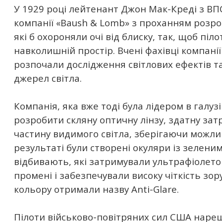
У 1929 році лейтенант Джон Мак-Креді з В
компанії «Baush & Lomb» з проханням розро
які б охороняли очі від блиску, так, щоб піло
навколишній простір. Вчені фахівці компані
розпочали дослідження світлових ефектів та
джерел світла.
Компанія, яка вже тоді була лідером в галузі
розробити скляну оптичну лінзу, здатну за
частину видимого світла, зберігаючи можлив
результаті були створені окуляри із зелени
відбивають, які затримували ультрафіолето
промені і забезпечували високу чіткість зору
кольору отримали назву Anti-Glare.
Пілоти військово-повітряних сил США нареш