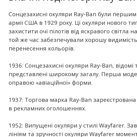
Сонцезахисні окуляри Ray-Ban були першим
армії США в 1929 року. Ці окуляри нового ти
захистити очі пілотів від яскравого світла н
той же час забезпечували хорошу видимість
перенесення кольорів.
1936: Сонцезахисні окуляри Ray-Ban, відомі 
представлені широкому загалу. Перша моде
оправою «авіаційної» форми.
1937: Торгова марка Ray-Ban зареєстрована
в рекламних оголошеннях.
1952: Випущені окуляри у стилі Wayfarer. З
лініям та зручності окуляри Wayfarer моме