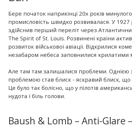
Бере початок наприкінці 20х років минулого 
промисловість швидко розвивалася. У 1927 
здійснив перший переліт через Атлантични
The Spirit of St. Louis. Розвинені країни ак
розвиток військової авіації. Відкрилися комер
незабаром небеса заповнилися крилатими
Але там там залишалися проблеми. Однією
проблемою став блиск - яскравий блиск, що з
Це було так болісно, ​​що у пілотів американс
нудота і біль голови.
Baush & Lomb – Anti-Glare 