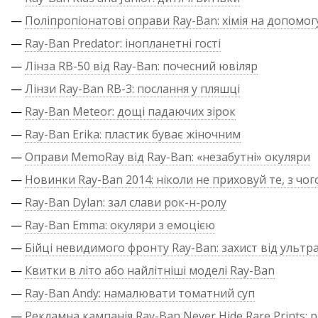
—
Поліпропіонатові оправи Ray-Ban: хімія на допомог
—
Ray-Ban Predator: інопланетні гості
—
Лінза RB-50 від Ray-Ban: почесний ювіляр
—
Лінзи Ray-Ban RB-3: послання у пляшці
—
Ray-Ban Meteor: дощі падаючих зірок
—
Ray-Ban Erika: пластик буває жіночним
—
Оправи MemoRay від Ray-Ban: «незабутні» окуляри
—
Новинки Ray-Ban 2014: ніколи не приховуй те, з чог
—
Ray-Ban Dylan: зал слави рок-н-ролу
—
Ray-Ban Emma: окуляри з емоцією
—
Бійці невидимого фронту Ray-Ban: захист від ультр
—
Квитки в літо або найлітніші моделі Ray-Ban
—
Ray-Ban Andy: намалювати томатний суп
—
Рекламна кампанія Ray-Ban Never Hide Rare Prints: р