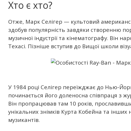
Хто є хто?
Отже, Марк Селігер — культовий американс
здобув популярність завдяки створенню порт
музичної індустрії та кінематографу. Він нар
Техасі. Пізніше вступив до Вищої школи віз
У 1984 році Селігер переїжджає до Нью-Йорк
починається його доленосна співпраця з жур
Він пропрацював там 10 років, прославивш
унікальних знімків Курта Кобейна та інших
музикантів.