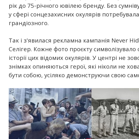
рік до 75-річного ювілею бренду. Без сумні
у сфері сонцезахисних окулярів потребувала
грандіозного.
Так і з'явилася рекламна кампанія Never Hid
Селігер. Кожне фото проєкту символізувало 
історії цих відомих окулярів. У центрі не зо
знімках опиняються герої, які ніколи не хо
бути собою, усіляко демонструючи свою само