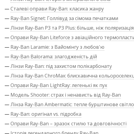
—
Сталеві оправи Ray-Ban: класика жанру
—
Ray-Ban Signet: Голлівуд за сімома печатками
—
Лінзи Ray-Ban P3 та P3 Plus: більше, ніж поляризація
—
Оправи Ray-Ban Liteforce з авіаційного термопласт
—
Ray-Ban Laramie: з Вайомінгу з любов'ю
—
Ray-Ban Balorama: злагодженість дій
—
Лінзи Ray-Ban: під захистом полікарбонату
—
Лінза Ray-Ban ChroMax: блискавична кольороселекц
—
Оправи Ray-Ban LightRay: легенькі як пух
—
Модель Shooter: страх і ненависть від Ray-Ban
—
Лінза Ray-Ban Ambermatic: тепле бурштинове світло
—
Ray-Ban: оригінал vs. підробка
—
Оправи Ray-Ban – зразок стилю та довговічності
—
Історія легендарного бренду Ray-Ban