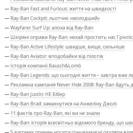
—
Ray-Ban Fast and Furious: життя на швидкості
—
Ray-Ban Cockpit: льотчик «молодший»
—
Wayfarer Surf Up: алоха від Ray-Ban
—
Шкіряні оправи Ray-Ban: нехай простить нас Грінпіс
—
Ray-Ban Active Lifestyle: швидше, вище, сильніше
—
Ray-Ban Aviator: вподобайки від пілотів
—
Історія компанії Bausch&Lomb
—
Ray-Ban Legends: що сьогодні життя – завтра вже л
—
Рекламна кампанія Never Hide 2008: Ray-Ban йдуть д
—
Ray-Ban Justin: НЕ Бібер
—
Ray-Ban Brad: замахнутися на Анжеліну Джолі
—
11 фактів про Ray-Ban, які ви не знали
—
Ray-Ban: історія всесвітньо відомого бренду, що ш
—
5 вагомих причин носити сонцезахисні окуляри взи