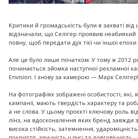
Критики й громадськість були в захваті від ц
відзначали, що Селігер проявив неабиякий 
повну, щоб передати дух тієї чи іншої епохи
Але це було лише початком. У тому ж 2012 ро
починається зйомка наступної рекламної ка
Envision. І знову за камерою — Марк Селігер
На фотографіях зображені особистості, які, я
кампанії, мають твердість характеру та роб
а не слова. У цьому проєкті ключову роль ві
лінз, на вдосконалення яких бренд завжди з
висока стійкість, затемнення, удароміцність
покриття, зручність у русі та довговічність.