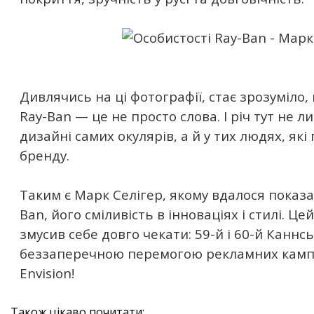
Дивлячись на ці фотографії, стає зрозуміло,
Ray-Ban — це не просто слова. І річ тут не л
дизайні самих окулярів, а й у тих людях, які 
бренду.
Таким є Марк Селігер, якому вдалося показа
Ban, його сміливість в інноваціях і стилі. Ц
змусив себе довго чекати: 59-й і 60-й Канн
беззаперечною перемогою рекламних кампа
Envision!
Також цікаво почитати: