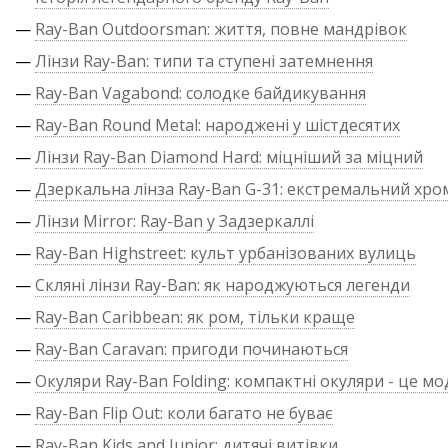
—
Ray-Ban Outdoorsman: життя, повне мандрівок
—
Лінзи Ray-Ban: типи та ступені затемнення
—
Ray-Ban Vagabond: солодке байдикування
—
Ray-Ban Round Metal: народжені у шістдесятих
—
Лінзи Ray-Ban Diamond Hard: міцніший за міцний
—
Дзеркальна лінза Ray-Ban G-31: екстремальний хро
—
Лінзи Mirror: Ray-Ban у Задзеркаллі
—
Ray-Ban Highstreet: культ урбанізованих вулиць
—
Скляні лінзи Ray-Ban: як народжуються легенди
—
Ray-Ban Caribbean: як ром, тільки краще
—
Ray-Ban Caravan: пригоди починаються
—
Окуляри Ray-Ban Folding: компактні окуляри - це м
—
Ray-Ban Flip Out: коли багато не буває
—
Ray-Ban Kids and Junior: дитячі витівки