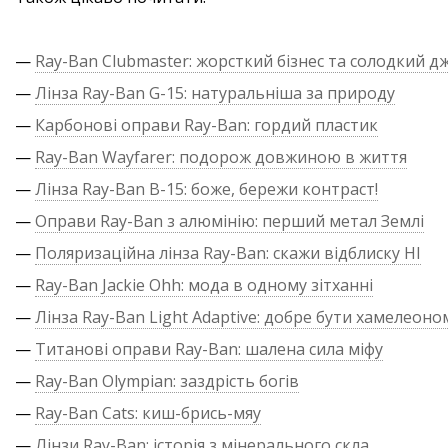
—
Ray-Ban Clubmaster: жорсткий бізнес та солодкий д
—
Лінза Ray-Ban G-15: натуральніша за природу
—
Карбонові оправи Ray-Ban: гордий пластик
—
Ray-Ban Wayfarer: подорож довжиною в життя
—
Лінза Ray-Ban B-15: боже, бережи контраст!
—
Оправи Ray-Ban з алюмінію: перший метал Землі
—
Поляризаційна лінза Ray-Ban: скажи відблиску НІ
—
Ray-Ban Jackie Ohh: мода в одному зітханні
—
Лінза Ray-Ban Light Adaptive: добре бути хамелеоно
—
Титанові оправи Ray-Ban: шалена сила міфу
—
Ray-Ban Olympian: заздрість богів
—
Ray-Ban Cats: киш-брись-мяу
—
Лінзи Ray-Ban: історія з мінерального скла