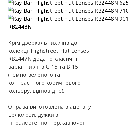
RB2448N
Крім дзеркальних лінз до
колекції Highstreet Flat Lenses
RB2447N додано класичні
варіанти лінз G-15 та B-15
(темно-зеленого та
контрастного коричневого
кольору, відповідно).
Оправа виготовлена ​​з ацетату
целюлози, дужки з
гіпоалергенної нержавіючої