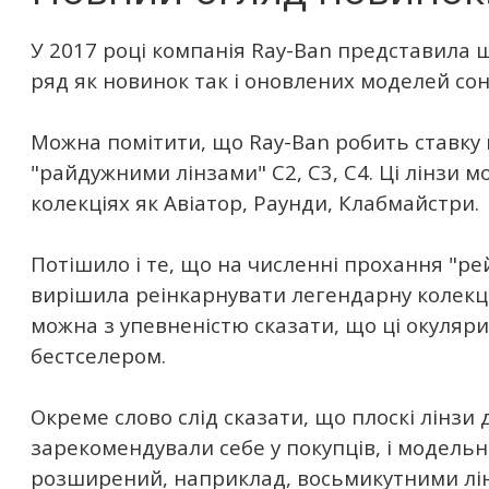
У 2017 році компанія Ray-Ban представила
ряд як новинок так і оновлених моделей сон
Можна помітити, що Ray-Ban робить ставку 
"райдужними лінзами" С2, С3, С4. Ці лінзи 
колекціях як Авіатор, Раунди, Клабмайстри.
Потішило і те, що на численні прохання "р
вирішила реінкарнувати легендарну колекці
можна з упевненістю сказати, що ці окуляри 
бестселером.
Окреме слово слід сказати, що плоскі лінзи
зарекомендували себе у покупців, і модель
розширений, наприклад, восьмикутними лі