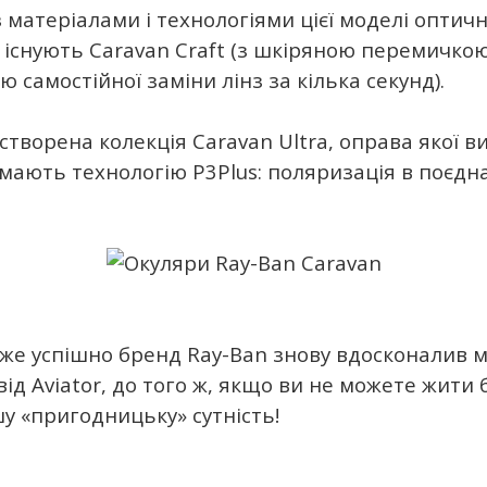
 матеріалами і технологіями цієї моделі оптич
 існують Caravan Craft (з шкіряною перемичкою 
тю самостійної заміни лінз за кілька секунд).
створена колекція Caravan Ultra, оправа якої в
мають технологію P3Plus: поляризація в поєднан
дуже успішно бренд Ray-Ban знову вдосконалив 
від Aviator, до того ж, якщо ви не можете жити
шу «пригодницьку» сутність!