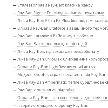
—
Сталеві оправи Ray-Ban: класика жанру
—
Ray-Ban Signet: Голлівуд за сімома печатками
—
Лінзи Ray-Ban P3 та P3 Plus: більше, ніж поляри
—
Оправи Ray-Ban Liteforce з авіаційного термо
—
Ray-Ban Laramie: з Вайомінгу з любов'ю
—
Ray-Ban Balorama: злагодженість дій
—
Лінзи Ray-Ban: під захистом полікарбонату
—
Лінза Ray-Ban ChroMax: блискавична кольорос
—
Оправи Ray-Ban LightRay: легенькі як пух
—
Модель Shooter: страх і ненависть від Ray-Ban
—
Лінза Ray-Ban Ambermatic: тепле бурштинове с
—
Ray-Ban: оригінал vs. підробка
—
Оправи Ray-Ban – зразок стилю та довговічнос
—
Історія легендарного бренду Ray-Ban