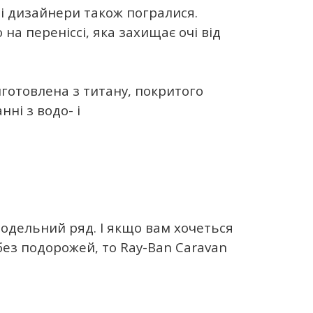
ні дизайнери також погралися.
на переніссі, яка захищає очі від
иготовлена з титану, покритого
ні з водо- і
модельний ряд. І якщо вам хочеться
 без подорожей, то Ray-Ban Caravan