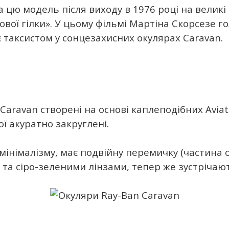
цю модель після виходу в 1976 році на великі 
мової гілки». У цьому фільмі Мартіна Скорсезе г
 таксистом у сонцезахисних окулярах Caravan.
Caravan створені на основі каплеподібних Aviat
ї акуратно закруглені.
мінімалізму, має подвійну перемичку (частина о
та сіро-зеленими лінзами, тепер же зустрічают