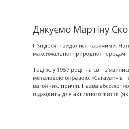
Дякуємо Мартіну Ско
П'ятдесяті видалися гарячими. Напр
максимальної природної передачі к
Тоді ж, у 1957 році, на світ з'яви
металевою оправою. «Caravan» в пер
вагончик, причіп. Назва абсолютн
підходить для активного життя (як 