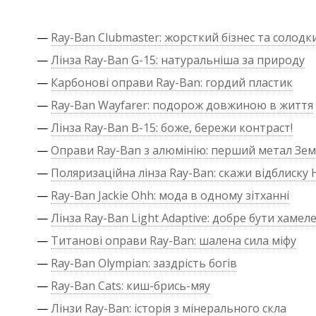
—
Ray-Ban Clubmaster: жорсткий бізнес та солодк
—
Лінза Ray-Ban G-15: натуральніша за природу
—
Карбонові оправи Ray-Ban: гордий пластик
—
Ray-Ban Wayfarer: подорож довжиною в життя
—
Лінза Ray-Ban B-15: боже, бережи контраст!
—
Оправи Ray-Ban з алюмінію: перший метал Зем
—
Поляризаційна лінза Ray-Ban: скажи відблиску 
—
Ray-Ban Jackie Ohh: мода в одному зітханні
—
Лінза Ray-Ban Light Adaptive: добре бути хаме
—
Титанові оправи Ray-Ban: шалена сила міфу
—
Ray-Ban Olympian: заздрість богів
—
Ray-Ban Cats: киш-брись-мяу
—
Лінзи Ray-Ban: історія з мінерального скла