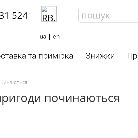
31 524
ua
|
en
ставка та примірка
Знижки
Пр
починаються
 пригоди починаються