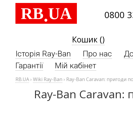
RB
UA
.
0800 3
Кошик ()
Історія Ray-Ban
Про нас
До
Гарантії
Мій кабінет
RB.UA
›
Wiki Ray-Ban
›
Ray-Ban Caravan: пригоди 
Ray-Ban Caravan: