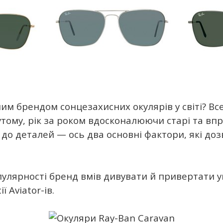
им брендом сонцезахисних окулярів у світі? Вс
утому, рік за роком вдосконалюючи старі та в
а до деталей — ось два основні фактори, які до
опулярності бренд вмів дивувати й привертати 
 Aviator-ів.