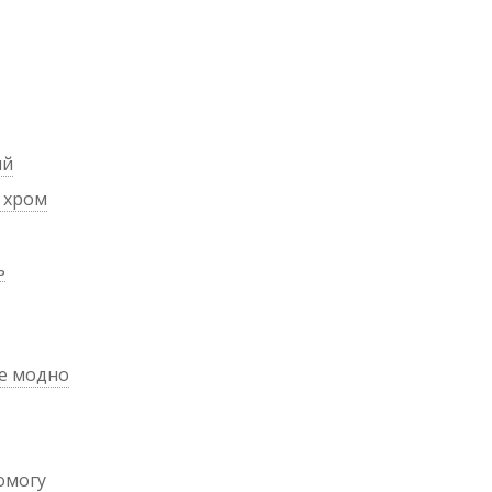
ий
й хром
ь
це модно
помогу