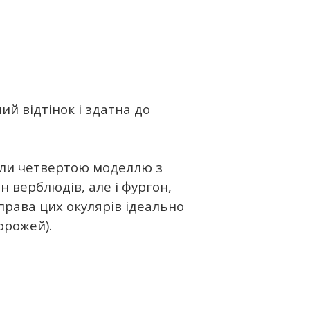
ий відтінок і здатна до
стали четвертою моделлю з
н верблюдів, але і фургон,
права цих окулярів ідеально
орожей).