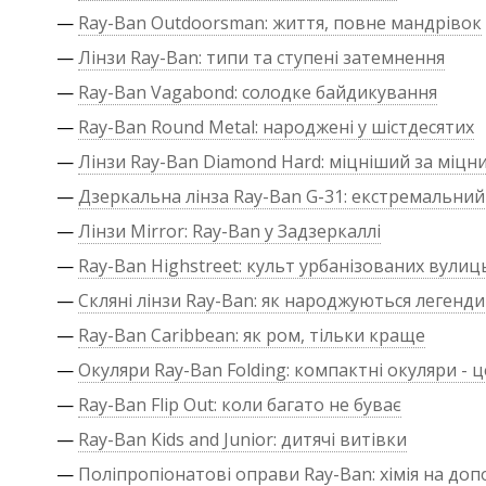
—
Ray-Ban Outdoorsman: життя, повне мандрівок
—
Лінзи Ray-Ban: типи та ступені затемнення
—
Ray-Ban Vagabond: солодке байдикування
—
Ray-Ban Round Metal: народжені у шістдесятих
—
Лінзи Ray-Ban Diamond Hard: міцніший за міцн
—
Дзеркальна лінза Ray-Ban G-31: екстремальни
—
Лінзи Mirror: Ray-Ban у Задзеркаллі
—
Ray-Ban Highstreet: культ урбанізованих вулиц
—
Скляні лінзи Ray-Ban: як народжуються легенди
—
Ray-Ban Caribbean: як ром, тільки краще
—
Окуляри Ray-Ban Folding: компактні окуляри - 
—
Ray-Ban Flip Out: коли багато не буває
—
Ray-Ban Kids and Junior: дитячі витівки
—
Поліпропіонатові оправи Ray-Ban: хімія на до