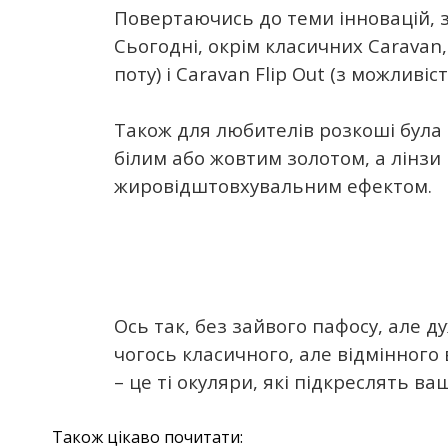
Повертаючись до теми інновацій, з
Сьогодні, окрім класичних Caravan,
поту) і Caravan Flip Out (з можливіс
Також для любителів розкоші була 
білим або жовтим золотом, а лінзи 
жировідштовхувальним ефектом.
Ось так, без зайвого пафосу, але 
чогось класичного, але відмінного 
– це ті окуляри, які підкреслять ва
Також цікаво почитати: