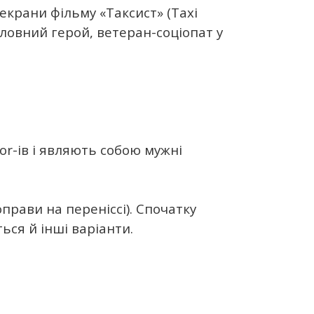
екрани фільму «Таксист» (Taxi
оловний герой, ветеран-соціопат у
or-ів і являють собою мужні
прави на переніссі). Спочатку
ься й інші варіанти.