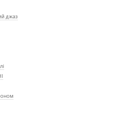
ий джаз
лі
НІ
леоном