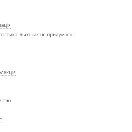
зація
пластика: льотчик не придумаєш!
елекція
вітло
ті