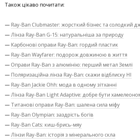
Також цікаво почитати:
—
Ray-Ban Clubmaster: жорсткий бізнес та солодкий д
—
Лінза Ray-Ban G-15: натуральніша за природу
—
Карбонові оправи Ray-Ban: гордий пластик
—
Ray-Ban Wayfarer: подорож довжиною в життя
—
Оправи Ray-Ban з алюмінію: перший метал Землі
—
Поляризаційна лінза Ray-Ban: скажи відблиску НІ
—
Ray-Ban Jackie Ohh: мода в одному зітханні
—
Лінза Ray-Ban Light Adaptive: добре бути хамелеоно
—
Титанові оправи Ray-Ban: шалена сила міфу
—
Ray-Ban Olympian: заздрість богів
—
Ray-Ban Cats: киш-брись-мяу
—
Лінзи Ray-Ban: історія з мінерального скла