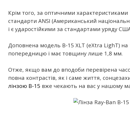
Крім того, за оптичними характеристиками
стандарти ANSI (Американський національни
і є ударостійкими за стандартами уряду США
Доповнена модель B-15 XLT (eXtra LighT) на
попередницю і має товщину лише 1,8 мм.
Отже, якщо вам до вподоби перевірена часо
повна контрастів, як і саме життя, сонцеза
лінзою B-15
вже чекають на вас у нашому ма