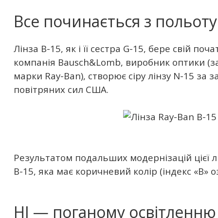
Все починається з польоту
Лінза B-15, як і її сестра G-15, бере свій поча
компанія Bausch&Lomb, виробник оптики (з
марки Ray-Ban), створює сіру лінзу N-15 за
повітряних сил США.
Результатом подальших модернізацій цієї л
B-15, яка має коричневий колір (індекс «B» о
НІ — поганому освітленню