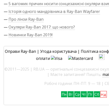
—
5 вагомих причин носити сонцезахисні окуляри взи
—
Історія одного мандрівника в Ray-Ban Wayfarer
—
Про лінзи Ray-Ban
—
Окуляри Ray-Ban 2017: що нового?
—
Новинки Ray-Ban 2019!
Оправи Ray-Ban
|
Угода користувача
|
Політика конф
оплати
©2011—2025 | RB.UA — оригінальні сонцезахисні окуля
| Маєте запитання? Пишіть:
mai
Робочі години: ПН-ПТ: 9 — 18 | СБ
Нд
Пн
Вт
Ср
Чт
Пт
Сб