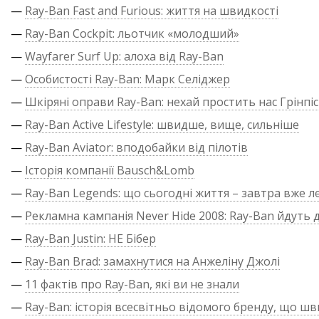
—
Ray-Ban Fast and Furious: життя на швидкості
—
Ray-Ban Cockpit: льотчик «молодший»
—
Wayfarer Surf Up: алоха від Ray-Ban
—
Особистості Ray-Ban: Марк Селіджер
—
Шкіряні оправи Ray-Ban: нехай простить нас Грінпіс
—
Ray-Ban Active Lifestyle: швидше, вище, сильніше
—
Ray-Ban Aviator: вподобайки від пілотів
—
Історія компанії Bausch&Lomb
—
Ray-Ban Legends: що сьогодні життя – завтра вже л
—
Рекламна кампанія Never Hide 2008: Ray-Ban йдуть д
—
Ray-Ban Justin: НЕ Бібер
—
Ray-Ban Brad: замахнутися на Анжеліну Джолі
—
11 фактів про Ray-Ban, які ви не знали
—
Ray-Ban: історія всесвітньо відомого бренду, що ш