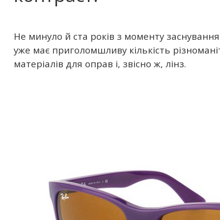
Не минуло й ста років з моменту заснування 
уже має приголомшливу кількість різномані
матеріалів для оправ і, звісно ж, лінз.