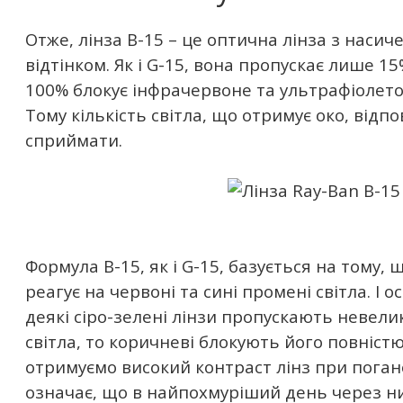
Отже, лінза B-15 – це оптична лінза з нас
відтінком. Як і G-15, вона пропускає лише 15
100% блокує інфрачервоне та ультрафіолет
Тому кількість світла, що отримує око, відпо
сприймати.
Формула B-15, як і G-15, базується на тому,
реагує на червоні та сині промені світла. І 
деякі сіро-зелені лінзи пропускають невели
світла, то коричневі блокують його повністю
отримуємо високий контраст лінз при поган
означає, що в найпохмуріший день через н