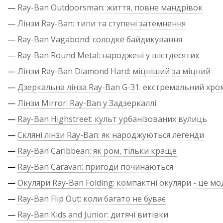
—
Ray-Ban Outdoorsman: життя, повне мандрівок
—
Лінзи Ray-Ban: типи та ступені затемнення
—
Ray-Ban Vagabond: солодке байдикування
—
Ray-Ban Round Metal: народжені у шістдесятих
—
Лінзи Ray-Ban Diamond Hard: міцніший за міцний
—
Дзеркальна лінза Ray-Ban G-31: екстремальний хро
—
Лінзи Mirror: Ray-Ban у Задзеркаллі
—
Ray-Ban Highstreet: культ урбанізованих вулиць
—
Скляні лінзи Ray-Ban: як народжуються легенди
—
Ray-Ban Caribbean: як ром, тільки краще
—
Ray-Ban Caravan: пригоди починаються
—
Окуляри Ray-Ban Folding: компактні окуляри - це м
—
Ray-Ban Flip Out: коли багато не буває
—
Ray-Ban Kids and Junior: дитячі витівки