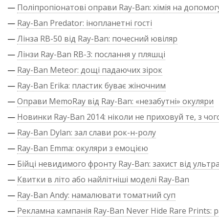
—
Поліпропіонатові оправи Ray-Ban: хімія на допомог
—
Ray-Ban Predator: інопланетні гості
—
Лінза RB-50 від Ray-Ban: почесний ювіляр
—
Лінзи Ray-Ban RB-3: послання у пляшці
—
Ray-Ban Meteor: дощі падаючих зірок
—
Ray-Ban Erika: пластик буває жіночним
—
Оправи MemoRay від Ray-Ban: «незабутні» окуляри
—
Новинки Ray-Ban 2014: ніколи не приховуй те, з чог
—
Ray-Ban Dylan: зал слави рок-н-ролу
—
Ray-Ban Emma: окуляри з емоцією
—
Бійці невидимого фронту Ray-Ban: захист від ультр
—
Квитки в літо або найлітніші моделі Ray-Ban
—
Ray-Ban Andy: намалювати томатний суп
—
Рекламна кампанія Ray-Ban Never Hide Rare Prints: р