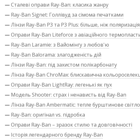
—
Сталеві оправи Ray-Ban: класика жанру
—
Ray-Ban Signet: Голлівуд за сімома печатками
—
Лінзи Ray-Ban P3 та P3 Plus: більше, ніж поляризація
—
Оправи Ray-Ban Liteforce з авіаційного термопласт
—
Ray-Ban Laramie: з Вайомінгу з любов'ю
—
Ray-Ban Balorama: злагодженість дій
—
Лінзи Ray-Ban: під захистом полікарбонату
—
Лінза Ray-Ban ChroMax: блискавична кольороселекц
—
Оправи Ray-Ban LightRay: легенькі як пух
—
Модель Shooter: страх і ненависть від Ray-Ban
—
Лінза Ray-Ban Ambermatic: тепле бурштинове світло
—
Ray-Ban: оригінал vs. підробка
—
Оправи Ray-Ban – зразок стилю та довговічності
—
Історія легендарного бренду Ray-Ban