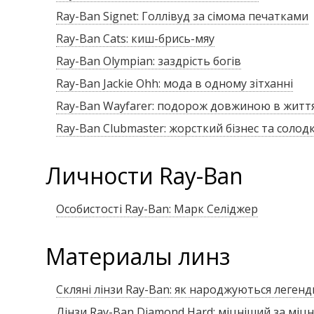
Ray-Ban Signet: Голлівуд за сімома печатками
Ray-Ban Cats: киш-брись-мяу
Ray-Ban Olympian: заздрість богів
Ray-Ban Jackie Ohh: мода в одному зітханні
Ray-Ban Wayfarer: подорож довжиною в житт
Ray-Ban Clubmaster: жорсткий бізнес та солод
Личности Ray-Ban
Особистості Ray-Ban: Марк Селіджер
Материалы линз
Скляні лінзи Ray-Ban: як народжуються легенд
Лінзи Ray-Ban Diamond Hard: міцніший за міц