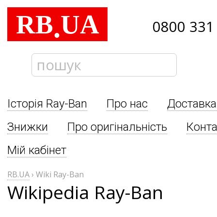
RB
UA
.
0800 331
Історія Ray-Ban
Про нас
Доставка
Знижки
Про оригінальність
Конта
Мій кабінет
RB.UA
›
Wiki Ray-Ban
Wikipedia Ray-Ban