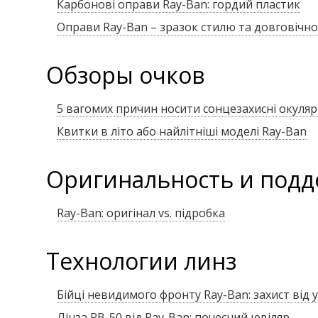
Карбонові оправи Ray-Ban: гордий пластик
Оправи Ray-Ban – зразок стилю та довговічно
Обзоры очков
5 вагомих причин носити сонцезахисні окуля
Квитки в літо або найлітніші моделі Ray-Ban
Оригинальность и подд
Ray-Ban: оригінал vs. підробка
Технологии линз
Бійці невидимого фронту Ray-Ban: захист від 
Лінза RB-50 від Ray-Ban: почесний ювіляр