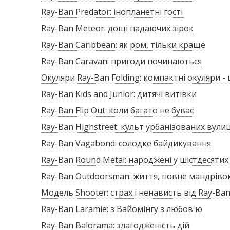
Ray-Ban Predator: інопланетні гості
Ray-Ban Meteor: дощі падаючих зірок
Ray-Ban Caribbean: як ром, тільки краще
Ray-Ban Caravan: пригоди починаються
Окуляри Ray-Ban Folding: компактні окуляри -
Ray-Ban Kids and Junior: дитячі витівки
Ray-Ban Flip Out: коли багато не буває
Ray-Ban Highstreet: культ урбанізованих вули
Ray-Ban Vagabond: солодке байдикування
Ray-Ban Round Metal: народжені у шістдесятих
Ray-Ban Outdoorsman: життя, повне мандріво
Модель Shooter: страх і ненависть від Ray-Ba
Ray-Ban Laramie: з Вайомінгу з любов'ю
Ray-Ban Balorama: злагодженість дій