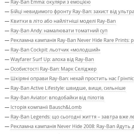
—
Ray-Ban Emma: окуляри з емоцією
—
Бійці невидимого фронту Ray-Ban: захист від ультр
—
Квитки в літо або найлітніші моделі Ray-Ban
—
Ray-Ban Andy: намалювати томатний суп
—
Рекламна кампанія Ray-Ban Never Hide Rare Prints: р
—
Ray-Ban Cockpit: льотчик «молодший»
—
Wayfarer Surf Up: алоха від Ray-Ban
—
Особистості Ray-Ban: Марк Селіджер
—
Шкіряні оправи Ray-Ban: нехай простить нас Грінпіс
—
Ray-Ban Active Lifestyle: швидше, вище, сильніше
—
Ray-Ban Aviator: вподобайки від пілотів
—
Історія компанії Bausch&Lomb
—
Ray-Ban Legends: що сьогодні життя – завтра вже л
—
Рекламна кампанія Never Hide 2008: Ray-Ban йдуть д