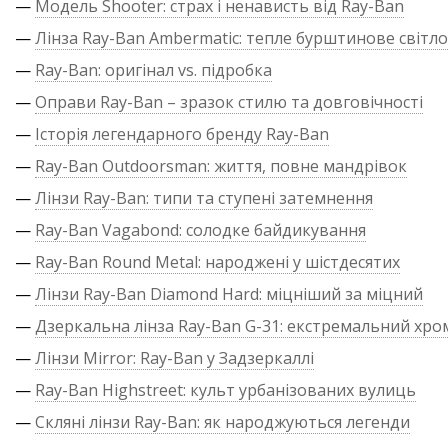
—
Модель Shooter: страх і ненависть від Ray-Ban
—
Лінза Ray-Ban Ambermatic: тепле бурштинове світло
—
Ray-Ban: оригінал vs. підробка
—
Оправи Ray-Ban – зразок стилю та довговічності
—
Історія легендарного бренду Ray-Ban
—
Ray-Ban Outdoorsman: життя, повне мандрівок
—
Лінзи Ray-Ban: типи та ступені затемнення
—
Ray-Ban Vagabond: солодке байдикування
—
Ray-Ban Round Metal: народжені у шістдесятих
—
Лінзи Ray-Ban Diamond Hard: міцніший за міцний
—
Дзеркальна лінза Ray-Ban G-31: екстремальний хро
—
Лінзи Mirror: Ray-Ban у Задзеркаллі
—
Ray-Ban Highstreet: культ урбанізованих вулиць
—
Скляні лінзи Ray-Ban: як народжуються легенди