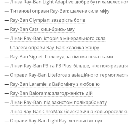
—
Лінза Ray-Ban Light Adaptive: добре бути хамелеоно
—
Титанові оправи Ray-Ban: шалена сила міфу
—
Ray-Ban Olympian: заздрість богів
—
Ray-Ban Cats: киш-брись-мяу
—
Лінзи Ray-Ban: історія з мінерального скла
—
Сталеві оправи Ray-Ban: класика жанру
—
Ray-Ban Signet: Голлівуд за сімома печатками
—
Лінзи Ray-Ban P3 та P3 Plus: більше, ніж поляризація
—
Оправи Ray-Ban Liteforce з авіаційного термопласт
—
Ray-Ban Laramie: з Вайомінгу з любов'ю
—
Ray-Ban Balorama: злагодженість дій
—
Лінзи Ray-Ban: під захистом полікарбонату
—
Лінза Ray-Ban ChroMax: блискавична кольороселекц
—
Оправи Ray-Ban LightRay: легенькі як пух