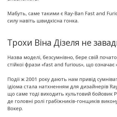
Мабуть, саме такими є Ray-Ban Fast and Furi
силу навіть швидкісна гонка.
Трохи Віна Дізеля не зава
Назва моделі, безсумнівно, бере свій почато
стійкої фрази «fast and furious», що означає 
Події ж 2001 року дають нам привід сумніва
ідіома стала натхненням для дизайнерів Ray
що саме тоді виходить культовий бойовик Р
де головні ролі грабіжників-гонщиків викон
Вокер.