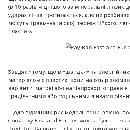
(в 10 разів міцнішого за мінеральні лінзи),
ударах лінза прогинається, але не розбиваєт
можуть травмувати око), термостійкого, лег
пластику.
Завдяки тому, що в «швидких та енергійних
матеріалом є пластик, вони мають різноман
варіанти: матові або напівпрозорі оправи в
градієнтними або суцільними лінзами різних 
Щодо відмінних рис моделі, вони, звісно, по
Спочатку Fast and Furious можна було назв
Predator, Balorama і Olympian, тобто чолов