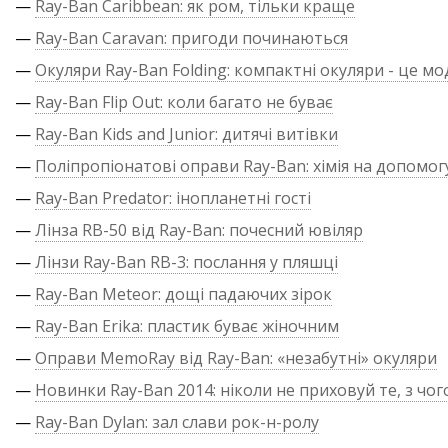
—
Ray-Ban Caribbean: як ром, тільки краще
—
Ray-Ban Caravan: пригоди починаються
—
Окуляри Ray-Ban Folding: компактні окуляри - це м
—
Ray-Ban Flip Out: коли багато не буває
—
Ray-Ban Kids and Junior: дитячі витівки
—
Поліпропіонатові оправи Ray-Ban: хімія на допомог
—
Ray-Ban Predator: інопланетні гості
—
Лінза RB-50 від Ray-Ban: почесний ювіляр
—
Лінзи Ray-Ban RB-3: послання у пляшці
—
Ray-Ban Meteor: дощі падаючих зірок
—
Ray-Ban Erika: пластик буває жіночним
—
Оправи MemoRay від Ray-Ban: «незабутні» окуляри
—
Новинки Ray-Ban 2014: ніколи не приховуй те, з чог
—
Ray-Ban Dylan: зал слави рок-н-ролу