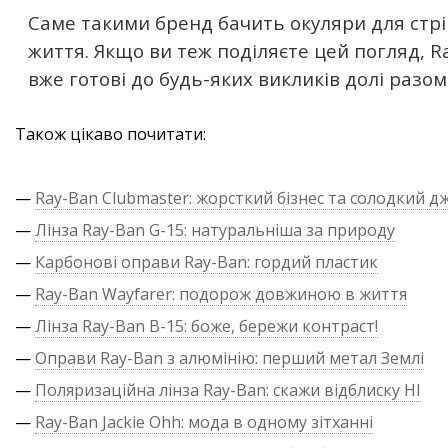
Саме такими бренд бачить окуляри для стрі
життя. Якщо ви теж поділяєте цей погляд, Ra
вже готові до будь-яких викликів долі разом
Також цікаво почитати:
—
Ray-Ban Clubmaster: жорсткий бізнес та солодкий д
—
Лінза Ray-Ban G-15: натуральніша за природу
—
Карбонові оправи Ray-Ban: гордий пластик
—
Ray-Ban Wayfarer: подорож довжиною в життя
—
Лінза Ray-Ban B-15: боже, бережи контраст!
—
Оправи Ray-Ban з алюмінію: перший метал Землі
—
Поляризаційна лінза Ray-Ban: скажи відблиску НІ
—
Ray-Ban Jackie Ohh: мода в одному зітханні