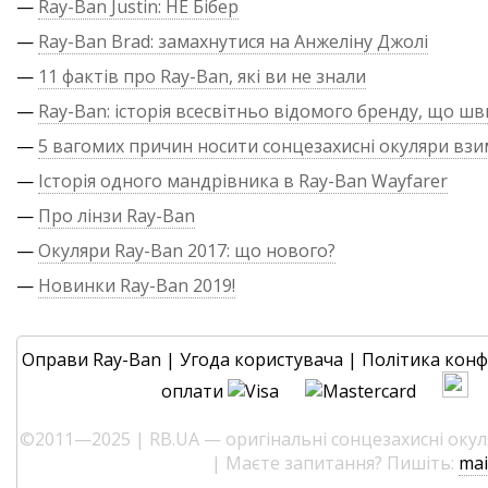
—
Ray-Ban Justin: НЕ Бібер
—
Ray-Ban Brad: замахнутися на Анжеліну Джолі
—
11 фактів про Ray-Ban, які ви не знали
—
Ray-Ban: історія всесвітньо відомого бренду, що ш
—
5 вагомих причин носити сонцезахисні окуляри взи
—
Історія одного мандрівника в Ray-Ban Wayfarer
—
Про лінзи Ray-Ban
—
Окуляри Ray-Ban 2017: що нового?
—
Новинки Ray-Ban 2019!
Оправи Ray-Ban
|
Угода користувача
|
Політика конф
оплати
©2011—2025 | RB.UA — оригінальні сонцезахисні окуля
| Маєте запитання? Пишіть:
mai