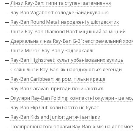
—
Лінзи Ray-Ban: типи та ступені затемнення
—
Ray-Ban Vagabond: солодке байдикування
—
Ray-Ban Round Metal: народжені у шістдесятих
—
Лінзи Ray-Ban Diamond Hard: міцніший за міцний
—
Дзеркальна лінза Ray-Ban G-31: екстремальний хро
—
Лінзи Mirror: Ray-Ban у Задзеркаллі
—
Ray-Ban Highstreet: культ урбанізованих вулиць
—
Скляні лінзи Ray-Ban: як народжуються легенди
—
Ray-Ban Caribbean: як ром, тільки краще
—
Ray-Ban Caravan: пригоди починаються
—
Окуляри Ray-Ban Folding: компактні окуляри - це м
—
Ray-Ban Flip Out: коли багато не буває
—
Ray-Ban Kids and Junior: дитячі витівки
—
Поліпропіонатові оправи Ray-Ban: хімія на допомог