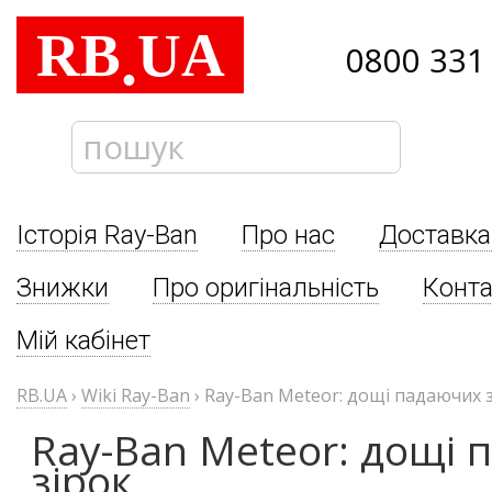
RB
UA
.
0800 331
Історія Ray-Ban
Про нас
Доставка
Знижки
Про оригінальність
Конта
Мій кабінет
RB.UA
›
Wiki Ray-Ban
›
Ray-Ban Meteor: дощі падаючих 
Ray-Ban Meteor: дощі
зірок