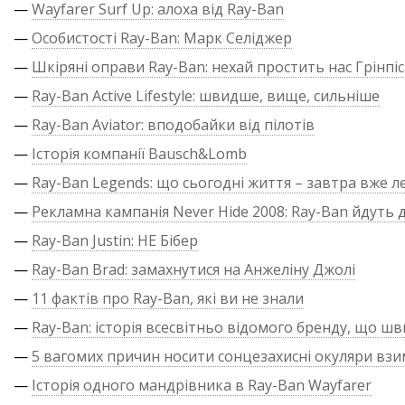
—
Wayfarer Surf Up: алоха від Ray-Ban
—
Особистості Ray-Ban: Марк Селіджер
—
Шкіряні оправи Ray-Ban: нехай простить нас Грінпіс
—
Ray-Ban Active Lifestyle: швидше, вище, сильніше
—
Ray-Ban Aviator: вподобайки від пілотів
—
Історія компанії Bausch&Lomb
—
Ray-Ban Legends: що сьогодні життя – завтра вже л
—
Рекламна кампанія Never Hide 2008: Ray-Ban йдуть д
—
Ray-Ban Justin: НЕ Бібер
—
Ray-Ban Brad: замахнутися на Анжеліну Джолі
—
11 фактів про Ray-Ban, які ви не знали
—
Ray-Ban: історія всесвітньо відомого бренду, що ш
—
5 вагомих причин носити сонцезахисні окуляри взи
—
Історія одного мандрівника в Ray-Ban Wayfarer