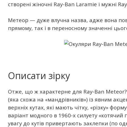
створені жіночні Ray-Ban Laramie і мужні Ra
Метеор — дуже влучна назва, адже вона пов'
прямому, так і в переносному значенні цьог
Описати зірку
Отже, що ж характерне для Ray-Ban Meteor
(яка схожа на «мандрівників») із явним акц
верхніх кутах, які мають чітку, «різку» форм
варіант модного в 1960-х силуету «котячий 
увагу до кутів привертають заклепки (по од