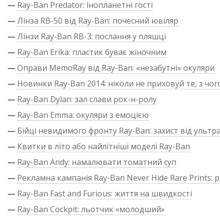
—
Ray-Ban Predator: інопланетні гості
—
Лінза RB-50 від Ray-Ban: почесний ювіляр
—
Лінзи Ray-Ban RB-3: послання у пляшці
—
Ray-Ban Erika: пластик буває жіночним
—
Оправи MemoRay від Ray-Ban: «незабутні» окуляри
—
Новинки Ray-Ban 2014: ніколи не приховуй те, з чог
—
Ray-Ban Dylan: зал слави рок-н-ролу
—
Ray-Ban Emma: окуляри з емоцією
—
Бійці невидимого фронту Ray-Ban: захист від ультр
—
Квитки в літо або найлітніші моделі Ray-Ban
—
Ray-Ban Andy: намалювати томатний суп
—
Рекламна кампанія Ray-Ban Never Hide Rare Prints: р
—
Ray-Ban Fast and Furious: життя на швидкості
—
Ray-Ban Cockpit: льотчик «молодший»