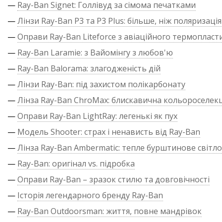
—
Ray-Ban Signet: Голлівуд за сімома печатками
—
Лінзи Ray-Ban P3 та P3 Plus: більше, ніж поляризація
—
Оправи Ray-Ban Liteforce з авіаційного термопласт
—
Ray-Ban Laramie: з Вайомінгу з любов'ю
—
Ray-Ban Balorama: злагодженість дій
—
Лінзи Ray-Ban: під захистом полікарбонату
—
Лінза Ray-Ban ChroMax: блискавична кольороселекц
—
Оправи Ray-Ban LightRay: легенькі як пух
—
Модель Shooter: страх і ненависть від Ray-Ban
—
Лінза Ray-Ban Ambermatic: тепле бурштинове світло
—
Ray-Ban: оригінал vs. підробка
—
Оправи Ray-Ban – зразок стилю та довговічності
—
Історія легендарного бренду Ray-Ban
—
Ray-Ban Outdoorsman: життя, повне мандрівок