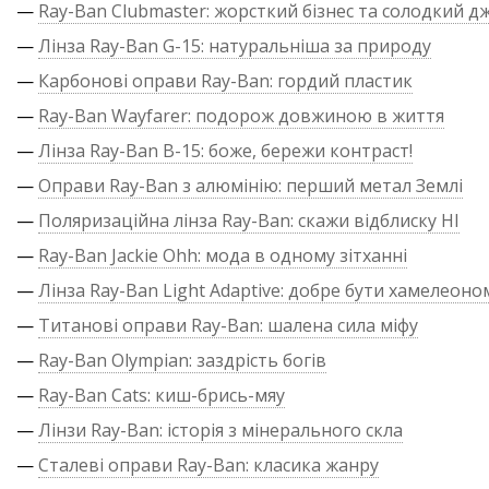
—
Ray-Ban Clubmaster: жорсткий бізнес та солодкий д
—
Лінза Ray-Ban G-15: натуральніша за природу
—
Карбонові оправи Ray-Ban: гордий пластик
—
Ray-Ban Wayfarer: подорож довжиною в життя
—
Лінза Ray-Ban B-15: боже, бережи контраст!
—
Оправи Ray-Ban з алюмінію: перший метал Землі
—
Поляризаційна лінза Ray-Ban: скажи відблиску НІ
—
Ray-Ban Jackie Ohh: мода в одному зітханні
—
Лінза Ray-Ban Light Adaptive: добре бути хамелеоно
—
Титанові оправи Ray-Ban: шалена сила міфу
—
Ray-Ban Olympian: заздрість богів
—
Ray-Ban Cats: киш-брись-мяу
—
Лінзи Ray-Ban: історія з мінерального скла
—
Сталеві оправи Ray-Ban: класика жанру