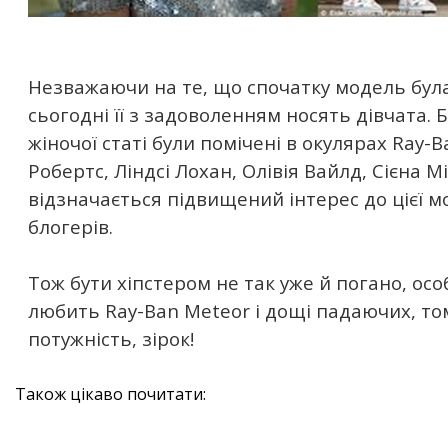
Незважаючи на те, що спочатку модель була
сьогодні її з задоволенням носять дівчата. 
жіночої статі були помічені в окулярах Ray-
Робертс, Ліндсі Лохан, Олівія Вайлд, Сієна Мі
відзначається підвищений інтерес до цієї 
блогерів.
Тож бути хіпстером не так уже й погано, ос
любить Ray-Ban Meteor і дощі падаючих, то
потужність, зірок!
Також цікаво почитати: