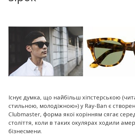
Існує думка, що найбільш хіпстерською (чит
стильною, молодіжною») у Ray-Ban є створе
Clubmaster, форма якої корінням сягає сер
століття, коли в таких окулярах ходили аме
бізнесмени.