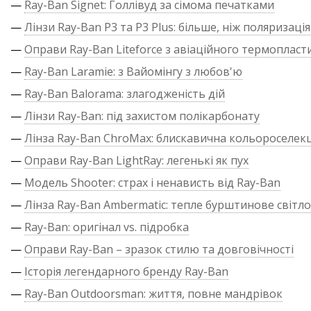
—
Ray-Ban Signet: Голлівуд за сімома печатками
—
Лінзи Ray-Ban P3 та P3 Plus: більше, ніж поляризація
—
Оправи Ray-Ban Liteforce з авіаційного термопласт
—
Ray-Ban Laramie: з Вайомінгу з любов'ю
—
Ray-Ban Balorama: злагодженість дій
—
Лінзи Ray-Ban: під захистом полікарбонату
—
Лінза Ray-Ban ChroMax: блискавична кольороселекц
—
Оправи Ray-Ban LightRay: легенькі як пух
—
Модель Shooter: страх і ненависть від Ray-Ban
—
Лінза Ray-Ban Ambermatic: тепле бурштинове світло
—
Ray-Ban: оригінал vs. підробка
—
Оправи Ray-Ban – зразок стилю та довговічності
—
Історія легендарного бренду Ray-Ban
—
Ray-Ban Outdoorsman: життя, повне мандрівок