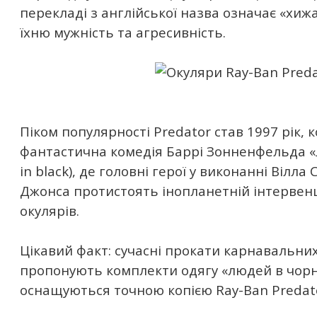
перекладі з англійської назва означає «хиж
їхню мужність та агресивність.
Піком популярності Predator став 1997 рік,
фантастична комедія Баррі Зонненфельда 
in black), де головні герої у виконанні Вілла 
Джонса протистоять інопланетній інтервенц
окулярів.
Цікавий факт: сучасні прокати карнавальни
пропонують комплекти одягу «людей в чорно
оснащуються точною копією Ray-Ban Predat