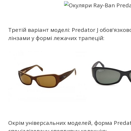
Третій варіант моделі: Predator J обов'язко
лінзами у формі лежачих трапецій:
Окрім універсальних моделей, форма Preda
спеціалізовану спортивну колекцію: