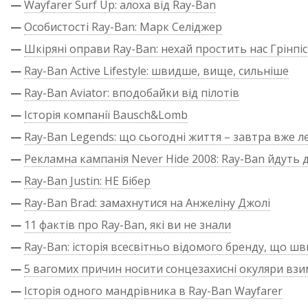
—
Wayfarer Surf Up: алоха від Ray-Ban
—
Особистості Ray-Ban: Марк Селіджер
—
Шкіряні оправи Ray-Ban: нехай простить нас Грінпіс
—
Ray-Ban Active Lifestyle: швидше, вище, сильніше
—
Ray-Ban Aviator: вподобайки від пілотів
—
Історія компанії Bausch&Lomb
—
Ray-Ban Legends: що сьогодні життя – завтра вже л
—
Рекламна кампанія Never Hide 2008: Ray-Ban йдуть д
—
Ray-Ban Justin: НЕ Бібер
—
Ray-Ban Brad: замахнутися на Анжеліну Джолі
—
11 фактів про Ray-Ban, які ви не знали
—
Ray-Ban: історія всесвітньо відомого бренду, що ш
—
5 вагомих причин носити сонцезахисні окуляри взи
—
Історія одного мандрівника в Ray-Ban Wayfarer