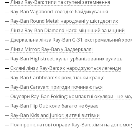
—
Лінзи Ray-Ban: типи та ступені затемнення
—
Ray-Ban Vagabond: солодке байдикування
—
Ray-Ban Round Metal: народжені у шістдесятих
—
Лінзи Ray-Ban Diamond Hard: міцніший за міцний
—
Дзеркальна лінза Ray-Ban G-31: екстремальний хро
—
Лінзи Mirror: Ray-Ban у Задзеркаллі
—
Ray-Ban Highstreet: культ урбанізованих вулиць
—
Скляні лінзи Ray-Ban: як народжуються легенди
—
Ray-Ban Caribbean: як ром, тільки краще
—
Ray-Ban Caravan: пригоди починаються
—
Окуляри Ray-Ban Folding: компактні окуляри - це м
—
Ray-Ban Flip Out: коли багато не буває
—
Ray-Ban Kids and Junior: дитячі витівки
—
Поліпропіонатові оправи Ray-Ban: хімія на допомог