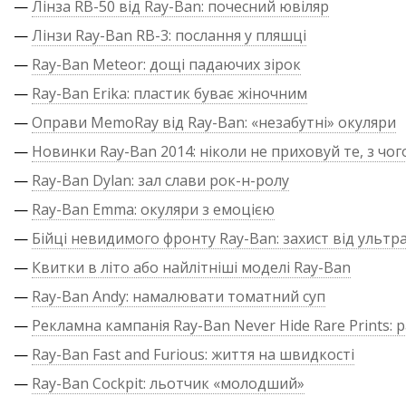
—
Лінза RB-50 від Ray-Ban: почесний ювіляр
—
Лінзи Ray-Ban RB-3: послання у пляшці
—
Ray-Ban Meteor: дощі падаючих зірок
—
Ray-Ban Erika: пластик буває жіночним
—
Оправи MemoRay від Ray-Ban: «незабутні» окуляри
—
Новинки Ray-Ban 2014: ніколи не приховуй те, з чог
—
Ray-Ban Dylan: зал слави рок-н-ролу
—
Ray-Ban Emma: окуляри з емоцією
—
Бійці невидимого фронту Ray-Ban: захист від ультр
—
Квитки в літо або найлітніші моделі Ray-Ban
—
Ray-Ban Andy: намалювати томатний суп
—
Рекламна кампанія Ray-Ban Never Hide Rare Prints: р
—
Ray-Ban Fast and Furious: життя на швидкості
—
Ray-Ban Cockpit: льотчик «молодший»