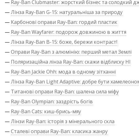
—
Ray-Ban Clubmaster: жорсткий бізнес та солодкий д
—
Лінза Ray-Ban G-15: натуральніша за природу
—
Карбонові оправи Ray-Ban: гордий пластик
—
Ray-Ban Wayfarer: подорож довжиною в життя
—
Лінза Ray-Ban B-15: боже, бережи контраст!
—
Оправи Ray-Ban з алюмінію: перший метал Землі
—
Поляризаційна лінза Ray-Ban: скажи відблиску НІ
—
Ray-Ban Jackie Ohh: мода в одному зітханні
—
Лінза Ray-Ban Light Adaptive: добре бути хамелеоно
—
Титанові оправи Ray-Ban: шалена сила міфу
—
Ray-Ban Olympian: заздрість богів
—
Ray-Ban Cats: киш-брись-мяу
—
Лінзи Ray-Ban: історія з мінерального скла
—
Сталеві оправи Ray-Ban: класика жанру