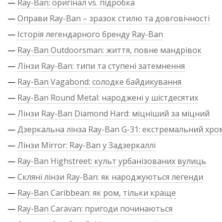
—
Ray-Ban: оригінал vs. підробка
—
Оправи Ray-Ban – зразок стилю та довговічності
—
Історія легендарного бренду Ray-Ban
—
Ray-Ban Outdoorsman: життя, повне мандрівок
—
Лінзи Ray-Ban: типи та ступені затемнення
—
Ray-Ban Vagabond: солодке байдикування
—
Ray-Ban Round Metal: народжені у шістдесятих
—
Лінзи Ray-Ban Diamond Hard: міцніший за міцний
—
Дзеркальна лінза Ray-Ban G-31: екстремальний хро
—
Лінзи Mirror: Ray-Ban у Задзеркаллі
—
Ray-Ban Highstreet: культ урбанізованих вулиць
—
Скляні лінзи Ray-Ban: як народжуються легенди
—
Ray-Ban Caribbean: як ром, тільки краще
—
Ray-Ban Caravan: пригоди починаються