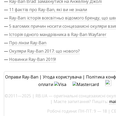
—
Ray-Ban Brad: замахнутися на Анжеліну Джолі
—
11 фактів про Ray-Ban, які ви не знали
—
Ray-Ban: історія всесвітньо відомого бренду, що ш
—
5 вагомих причин носити сонцезахисні окуляри взи
—
Історія одного мандрівника в Ray-Ban Wayfarer
—
Про лінзи Ray-Ban
—
Окуляри Ray-Ban 2017: що нового?
—
Новинки Ray-Ban 2019!
Оправи Ray-Ban
|
Угода користувача
|
Політика конф
оплати
©2011—2025 | RB.UA — оригінальні сонцезахисні окуля
| Маєте запитання? Пишіть:
mai
Робочі години: ПН-ПТ: 9 — 18 | СБ