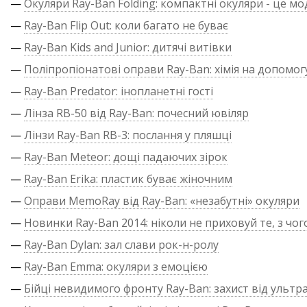
—
Окуляри Ray-Ban Folding: компактні окуляри - це м
—
Ray-Ban Flip Out: коли багато не буває
—
Ray-Ban Kids and Junior: дитячі витівки
—
Поліпропіонатові оправи Ray-Ban: хімія на допомог
—
Ray-Ban Predator: інопланетні гості
—
Лінза RB-50 від Ray-Ban: почесний ювіляр
—
Лінзи Ray-Ban RB-3: послання у пляшці
—
Ray-Ban Meteor: дощі падаючих зірок
—
Ray-Ban Erika: пластик буває жіночним
—
Оправи MemoRay від Ray-Ban: «незабутні» окуляри
—
Новинки Ray-Ban 2014: ніколи не приховуй те, з чог
—
Ray-Ban Dylan: зал слави рок-н-ролу
—
Ray-Ban Emma: окуляри з емоцією
—
Бійці невидимого фронту Ray-Ban: захист від ультр