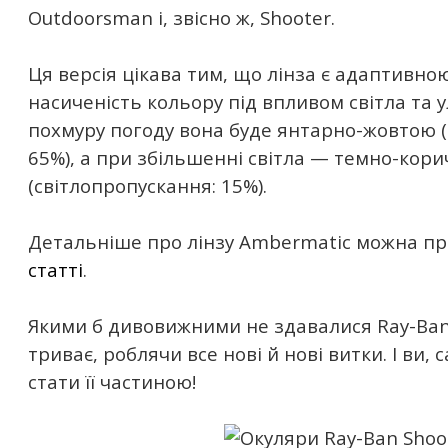
Outdoorsman і, звісно ж, Shooter.
Ця версія цікава тим, що лінза є адаптивно
насиченість кольору під впливом світла та у
похмуру погоду вона буде янтарно-жовтою (
65%), а при збільшенні світла — темно-кор
(світлопропускання: 15%).
Детальніше про лінзу Ambermatic можна п
статті
.
Якими б дивовижними не здавалися Ray-Ban S
триває, роблячи все нові й нові витки. І ви,
стати її частиною!