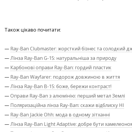
Також цікаво почитати:
—
Ray-Ban Clubmaster: жорсткий бізнес та солодкий д
—
Лінза Ray-Ban G-15: натуральніша за природу
—
Карбонові оправи Ray-Ban: гордий пластик
—
Ray-Ban Wayfarer: подорож довжиною в життя
—
Лінза Ray-Ban B-15: боже, бережи контраст!
—
Оправи Ray-Ban з алюмінію: перший метал Землі
—
Поляризаційна лінза Ray-Ban: скажи відблиску НІ
—
Ray-Ban Jackie Ohh: мода в одному зітханні
—
Лінза Ray-Ban Light Adaptive: добре бути хамелеоно