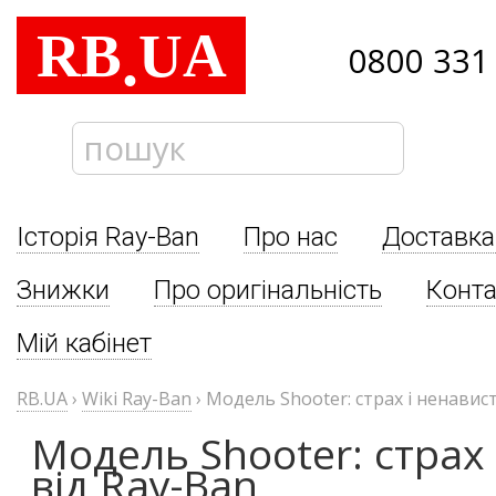
RB
UA
.
0800 331
Історія Ray-Ban
Про нас
Доставка
Знижки
Про оригінальність
Конта
Мій кабінет
RB.UA
›
Wiki Ray-Ban
›
Модель Shooter: страх і ненавис
Модель Shooter: страх 
від Ray-Ban