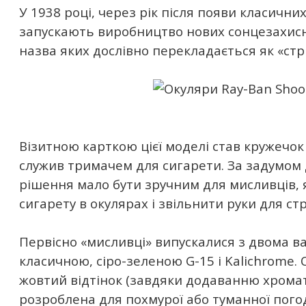
У 1938 році, через рік після появи класичних
запускають виробництво нових сонцезахисни
назва яких дослівно перекладається як «стр
Візитною карткою цієї моделі став кружечок 
служив тримачем для сигарети. За задумом 
рішення мало бути зручним для мисливців, 
сигарету в окулярах і звільнити руки для ст
Первісно «мисливці» випускалися з двома ва
класичною, сіро-зеленою G-15 і Kalichrome. 
жовтий відтінок (завдяки додаванню хромату
розроблена для похмурої або туманної погод