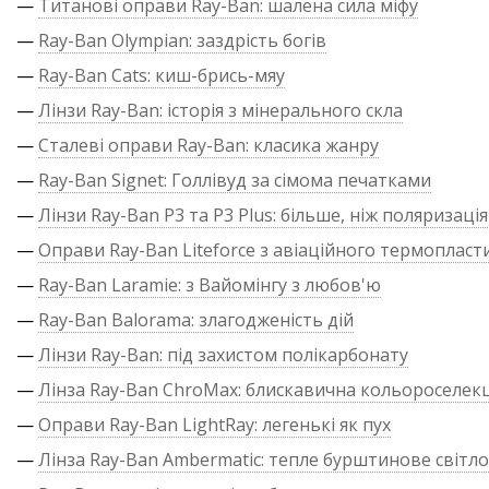
—
Титанові оправи Ray-Ban: шалена сила міфу
—
Ray-Ban Olympian: заздрість богів
—
Ray-Ban Cats: киш-брись-мяу
—
Лінзи Ray-Ban: історія з мінерального скла
—
Сталеві оправи Ray-Ban: класика жанру
—
Ray-Ban Signet: Голлівуд за сімома печатками
—
Лінзи Ray-Ban P3 та P3 Plus: більше, ніж поляризація
—
Оправи Ray-Ban Liteforce з авіаційного термопласт
—
Ray-Ban Laramie: з Вайомінгу з любов'ю
—
Ray-Ban Balorama: злагодженість дій
—
Лінзи Ray-Ban: під захистом полікарбонату
—
Лінза Ray-Ban ChroMax: блискавична кольороселекц
—
Оправи Ray-Ban LightRay: легенькі як пух
—
Лінза Ray-Ban Ambermatic: тепле бурштинове світло