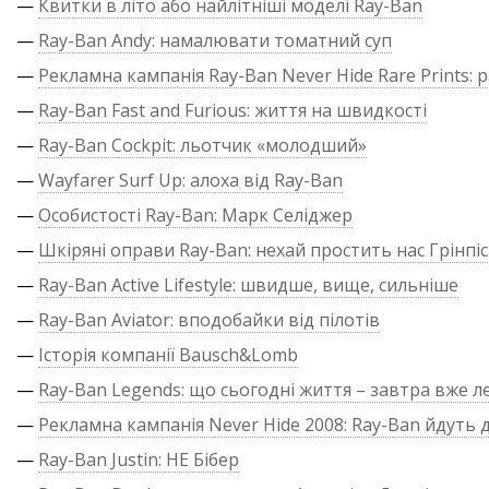
—
Квитки в літо або найлітніші моделі Ray-Ban
—
Ray-Ban Andy: намалювати томатний суп
—
Рекламна кампанія Ray-Ban Never Hide Rare Prints: р
—
Ray-Ban Fast and Furious: життя на швидкості
—
Ray-Ban Cockpit: льотчик «молодший»
—
Wayfarer Surf Up: алоха від Ray-Ban
—
Особистості Ray-Ban: Марк Селіджер
—
Шкіряні оправи Ray-Ban: нехай простить нас Грінпіс
—
Ray-Ban Active Lifestyle: швидше, вище, сильніше
—
Ray-Ban Aviator: вподобайки від пілотів
—
Історія компанії Bausch&Lomb
—
Ray-Ban Legends: що сьогодні життя – завтра вже л
—
Рекламна кампанія Never Hide 2008: Ray-Ban йдуть д
—
Ray-Ban Justin: НЕ Бібер