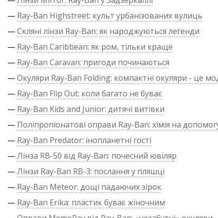
—
Лінзи Mirror: Ray-Ban у Задзеркаллі
—
Ray-Ban Highstreet: культ урбанізованих вулиць
—
Скляні лінзи Ray-Ban: як народжуються легенди
—
Ray-Ban Caribbean: як ром, тільки краще
—
Ray-Ban Caravan: пригоди починаються
—
Окуляри Ray-Ban Folding: компактні окуляри - це м
—
Ray-Ban Flip Out: коли багато не буває
—
Ray-Ban Kids and Junior: дитячі витівки
—
Поліпропіонатові оправи Ray-Ban: хімія на допомог
—
Ray-Ban Predator: інопланетні гості
—
Лінза RB-50 від Ray-Ban: почесний ювіляр
—
Лінзи Ray-Ban RB-3: послання у пляшці
—
Ray-Ban Meteor: дощі падаючих зірок
—
Ray-Ban Erika: пластик буває жіночним