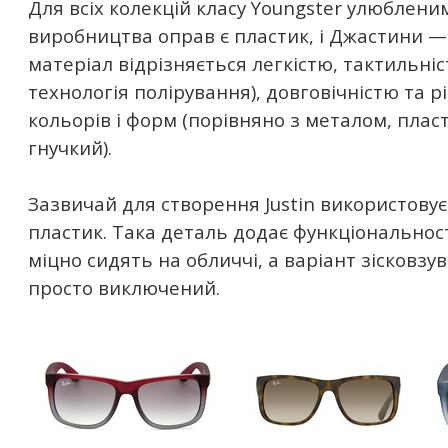
Для всіх колекцій класу Youngster улюблен
виробництва оправ є пластик, і Джастини —
матеріал відрізняється легкістю, тактильні
технологія полірування), довговічністю та р
кольорів і форм (порівняно з металом, плас
гнучкий).
Зазвичай для створення Justin використову
пластик. Така деталь додає функціональност
міцно сидять на обличчі, а варіант зісковзу
просто виключений.