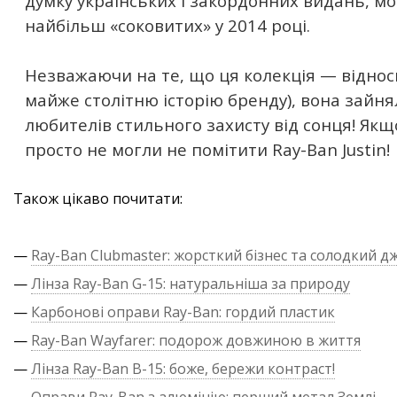
думку українських і закордонних видань, мо
найбільш «соковитих» у 2014 році.
Незважаючи на те, що ця колекція — відно
майже столітню історію бренду), вона зайня
любителів стильного захисту від сонця! Якщо
просто не могли не помітити Ray-Ban Justin!
Також цікаво почитати:
—
Ray-Ban Clubmaster: жорсткий бізнес та солодкий д
—
Лінза Ray-Ban G-15: натуральніша за природу
—
Карбонові оправи Ray-Ban: гордий пластик
—
Ray-Ban Wayfarer: подорож довжиною в життя
—
Лінза Ray-Ban B-15: боже, бережи контраст!