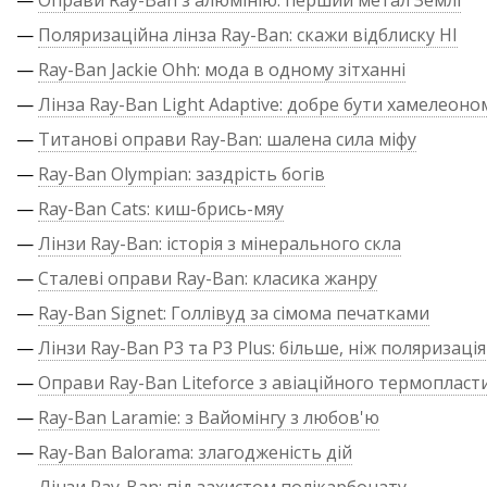
—
Оправи Ray-Ban з алюмінію: перший метал Землі
—
Поляризаційна лінза Ray-Ban: скажи відблиску НІ
—
Ray-Ban Jackie Ohh: мода в одному зітханні
—
Лінза Ray-Ban Light Adaptive: добре бути хамелеоно
—
Титанові оправи Ray-Ban: шалена сила міфу
—
Ray-Ban Olympian: заздрість богів
—
Ray-Ban Cats: киш-брись-мяу
—
Лінзи Ray-Ban: історія з мінерального скла
—
Сталеві оправи Ray-Ban: класика жанру
—
Ray-Ban Signet: Голлівуд за сімома печатками
—
Лінзи Ray-Ban P3 та P3 Plus: більше, ніж поляризація
—
Оправи Ray-Ban Liteforce з авіаційного термопласт
—
Ray-Ban Laramie: з Вайомінгу з любов'ю
—
Ray-Ban Balorama: злагодженість дій