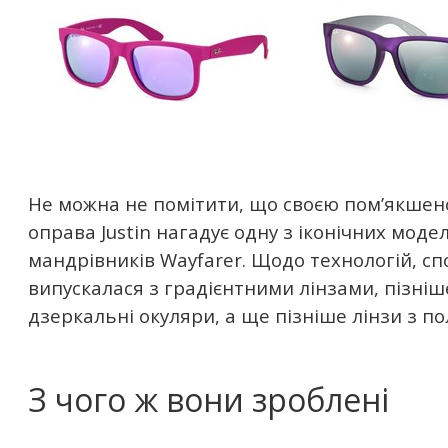
Не можна не помітити, що своєю пом’якше
оправа Justin нагадує одну з іконічних мод
мандрівників Wayfarer. Щодо технологій, с
випускалася з градієнтними лінзами, пізніш
дзеркальні окуляри, а ще пізніше лінзи з п
З чого ж вони зроблені