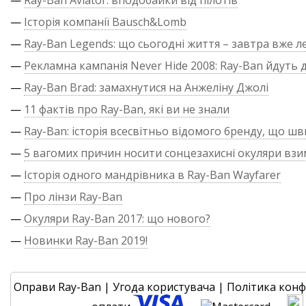
—
Ray-Ban Aviator: вподобайки від пілотів
—
Історія компанії Bausch&Lomb
—
Ray-Ban Legends: що сьогодні життя – завтра вже л
—
Рекламна кампанія Never Hide 2008: Ray-Ban йдуть д
—
Ray-Ban Brad: замахнутися на Анжеліну Джолі
—
11 фактів про Ray-Ban, які ви не знали
—
Ray-Ban: історія всесвітньо відомого бренду, що ш
—
5 вагомих причин носити сонцезахисні окуляри взи
—
Історія одного мандрівника в Ray-Ban Wayfarer
—
Про лінзи Ray-Ban
—
Окуляри Ray-Ban 2017: що нового?
—
Новинки Ray-Ban 2019!
Оправи Ray-Ban
|
Угода користувача
|
Політика конф