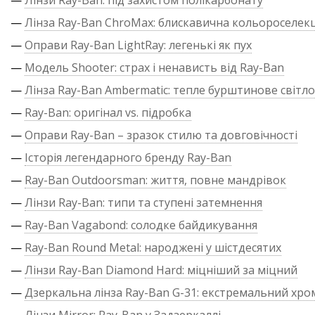
—
Лінзи Ray-Ban: під захистом полікарбонату
—
Лінза Ray-Ban ChroMax: блискавична кольороселекц
—
Оправи Ray-Ban LightRay: легенькі як пух
—
Модель Shooter: страх і ненависть від Ray-Ban
—
Лінза Ray-Ban Ambermatic: тепле бурштинове світло
—
Ray-Ban: оригінал vs. підробка
—
Оправи Ray-Ban – зразок стилю та довговічності
—
Історія легендарного бренду Ray-Ban
—
Ray-Ban Outdoorsman: життя, повне мандрівок
—
Лінзи Ray-Ban: типи та ступені затемнення
—
Ray-Ban Vagabond: солодке байдикування
—
Ray-Ban Round Metal: народжені у шістдесятих
—
Лінзи Ray-Ban Diamond Hard: міцніший за міцний
—
Дзеркальна лінза Ray-Ban G-31: екстремальний хро