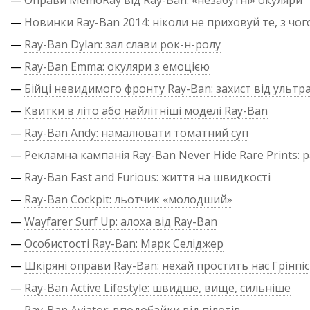
—
Оправи MemoRay від Ray-Ban: «незабутні» окуляри
—
Новинки Ray-Ban 2014: ніколи не приховуй те, з чог
—
Ray-Ban Dylan: зал слави рок-н-ролу
—
Ray-Ban Emma: окуляри з емоцією
—
Бійці невидимого фронту Ray-Ban: захист від ультр
—
Квитки в літо або найлітніші моделі Ray-Ban
—
Ray-Ban Andy: намалювати томатний суп
—
Рекламна кампанія Ray-Ban Never Hide Rare Prints: р
—
Ray-Ban Fast and Furious: життя на швидкості
—
Ray-Ban Cockpit: льотчик «молодший»
—
Wayfarer Surf Up: алоха від Ray-Ban
—
Особистості Ray-Ban: Марк Селіджер
—
Шкіряні оправи Ray-Ban: нехай простить нас Грінпіс
—
Ray-Ban Active Lifestyle: швидше, вище, сильніше