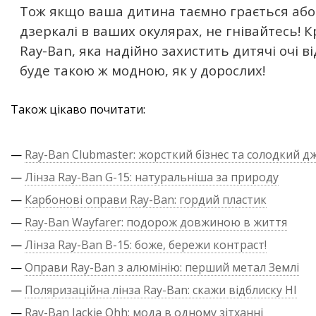
Тож якщо ваша дитина таємно грається або
дзеркалі в ваших окулярах, не гнівайтесь! К
Ray-Ban, яка надійно захистить дитячі очі в
буде такою ж модною, як у дорослих!
Також цікаво почитати:
—
Ray-Ban Clubmaster: жорсткий бізнес та солодкий д
—
Лінза Ray-Ban G-15: натуральніша за природу
—
Карбонові оправи Ray-Ban: гордий пластик
—
Ray-Ban Wayfarer: подорож довжиною в життя
—
Лінза Ray-Ban B-15: боже, бережи контраст!
—
Оправи Ray-Ban з алюмінію: перший метал Землі
—
Поляризаційна лінза Ray-Ban: скажи відблиску НІ
—
Ray-Ban Jackie Ohh: мода в одному зітханні