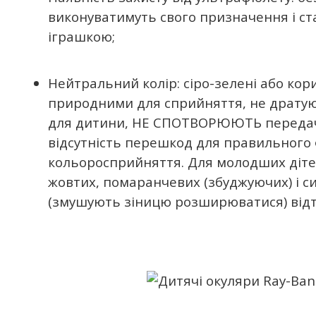
виконуватимуть свого призначення і с
іграшкою;
Нейтральний колір: сіро-зелені або кор
природними для сприйняття, не дратуют
для дитини, НЕ СПОТВОРЮЮТЬ передач
відсутність перешкод для правильного
кольоросприйняття. Для молодших діт
жовтих, помаранчевих (збуджуючих) і си
(змушують зіницю розширюватися) відті