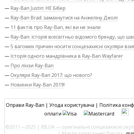
—
Ray-Ban Justin: НЕ Бібер
—
Ray-Ban Brad: замахнутися на Анжеліну Джолі
—
11 фактів про Ray-Ban, які ви не знали
—
Ray-Ban: історія всесвітньо відомого бренду, що ш
—
5 вагомих причин носити сонцезахисні окуляри взи
—
Історія одного мандрівника в Ray-Ban Wayfarer
—
Про лінзи Ray-Ban
—
Окуляри Ray-Ban 2017: що нового?
—
Новинки Ray-Ban 2019!
Оправи Ray-Ban
|
Угода користувача
|
Політика конф
оплати
©2011—2025 | RB.UA — оригінальні сонцезахисні окуля
| Маєте запитання? Пишіть:
mai