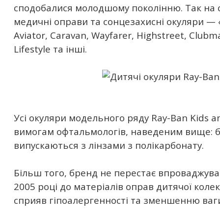
сподобалися молодшому поколінню. Так на с
медичні оправи та сонцезахисні окуляри — 
Aviator, Caravan, Wayfarer, Highstreet, Clubma
Lifestyle та інші.
Усі окуляри модельного ряду Ray-Ban Kids a
вимогам офтальмологів, наведеним вище: б
випускаються з лінзами з полікарбонату.
Більш того, бренд не перестає впроваджувати
2005 році до матеріалів оправ дитячої колек
сприяв гіпоалергенності та зменшенню ваг