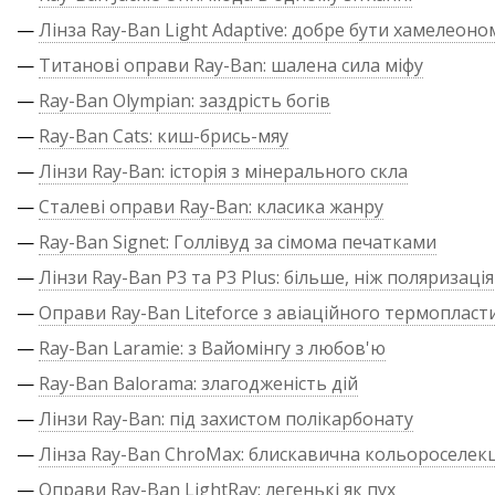
—
Лінза Ray-Ban Light Adaptive: добре бути хамелеоно
—
Титанові оправи Ray-Ban: шалена сила міфу
—
Ray-Ban Olympian: заздрість богів
—
Ray-Ban Cats: киш-брись-мяу
—
Лінзи Ray-Ban: історія з мінерального скла
—
Сталеві оправи Ray-Ban: класика жанру
—
Ray-Ban Signet: Голлівуд за сімома печатками
—
Лінзи Ray-Ban P3 та P3 Plus: більше, ніж поляризація
—
Оправи Ray-Ban Liteforce з авіаційного термопласт
—
Ray-Ban Laramie: з Вайомінгу з любов'ю
—
Ray-Ban Balorama: злагодженість дій
—
Лінзи Ray-Ban: під захистом полікарбонату
—
Лінза Ray-Ban ChroMax: блискавична кольороселекц
—
Оправи Ray-Ban LightRay: легенькі як пух