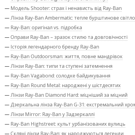
—
Модель Shooter: страх і ненависть від Ray-Ban
—
Лінза Ray-Ban Ambermatic: тепле бурштинове світло
—
Ray-Ban: оригінал vs. підробка
—
Оправи Ray-Ban – зразок стилю та довговічності
—
Історія легендарного бренду Ray-Ban
—
Ray-Ban Outdoorsman: життя, повне мандрівок
—
Лінзи Ray-Ban: типи та ступені затемнення
—
Ray-Ban Vagabond: солодке байдикування
—
Ray-Ban Round Metal: народжені у шістдесятих
—
Лінзи Ray-Ban Diamond Hard: міцніший за міцний
—
Дзеркальна лінза Ray-Ban G-31: екстремальний хро
—
Лінзи Mirror: Ray-Ban у Задзеркаллі
—
Ray-Ban Highstreet: культ урбанізованих вулиць
—
Скляні лінзи Ray-Ban: як народжуються легенди