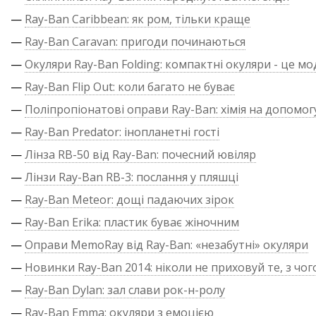
—
Ray-Ban Caribbean: як ром, тільки краще
—
Ray-Ban Caravan: пригоди починаються
—
Окуляри Ray-Ban Folding: компактні окуляри - це м
—
Ray-Ban Flip Out: коли багато не буває
—
Поліпропіонатові оправи Ray-Ban: хімія на допомог
—
Ray-Ban Predator: інопланетні гості
—
Лінза RB-50 від Ray-Ban: почесний ювіляр
—
Лінзи Ray-Ban RB-3: послання у пляшці
—
Ray-Ban Meteor: дощі падаючих зірок
—
Ray-Ban Erika: пластик буває жіночним
—
Оправи MemoRay від Ray-Ban: «незабутні» окуляри
—
Новинки Ray-Ban 2014: ніколи не приховуй те, з чог
—
Ray-Ban Dylan: зал слави рок-н-ролу
—
Ray-Ban Emma: окуляри з емоцією