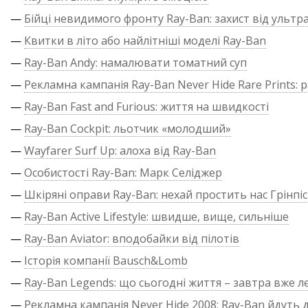
—
Бійці невидимого фронту Ray-Ban: захист від ультр
—
Квитки в літо або найлітніші моделі Ray-Ban
—
Ray-Ban Andy: намалювати томатний суп
—
Рекламна кампанія Ray-Ban Never Hide Rare Prints: р
—
Ray-Ban Fast and Furious: життя на швидкості
—
Ray-Ban Cockpit: льотчик «молодший»
—
Wayfarer Surf Up: алоха від Ray-Ban
—
Особистості Ray-Ban: Марк Селіджер
—
Шкіряні оправи Ray-Ban: нехай простить нас Грінпіс
—
Ray-Ban Active Lifestyle: швидше, вище, сильніше
—
Ray-Ban Aviator: вподобайки від пілотів
—
Історія компанії Bausch&Lomb
—
Ray-Ban Legends: що сьогодні життя – завтра вже л
—
Рекламна кампанія Never Hide 2008: Ray-Ban йдуть д