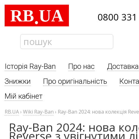
RB
UA
.
0800 331
Історія Ray-Ban
Про нас
Доставка
Знижки
Про оригінальність
Конта
Мій кабінет
RB.UA
›
Wiki Ray-Ban
›
Ray-Ban 2024: нова колекція Reve
Ray-Ban 2024: нова кол
Reverse з увігнутими л