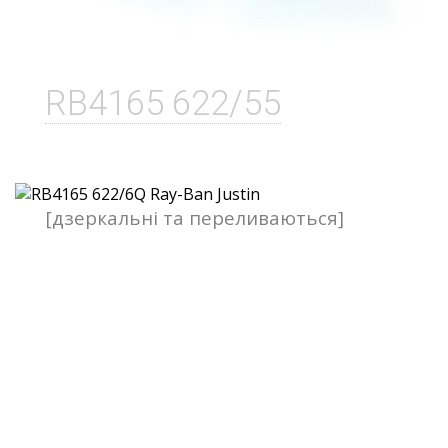
RB4165 622/55
[дзеркальні та переливаються]