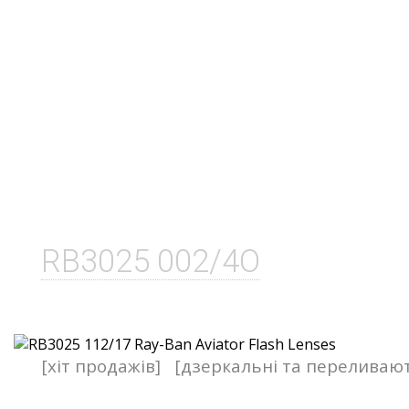
RB3025 002/4O
[хіт продажів]
[дзеркальні та переливаю