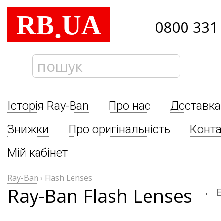
RB
UA
.
0800 331
Історія Ray-Ban
Про нас
Доставка
Знижки
Про оригінальність
Конта
Мій кабінет
Ray-Ban
›
Flash Lenses
Ray-Ban Flash Lenses
←
E