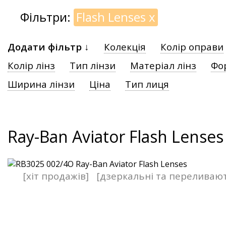
Фільтри:
Flash Lenses
x
Додати фільтр ↓
Колекція
Колір оправи
Колір лінз
Тип лінзи
Матеріал лінз
Фо
Ширина лінзи
Ціна
Тип лиця
Ray-Ban Aviator Flash Lenses
[хіт продажів]
[дзеркальні та переливаю