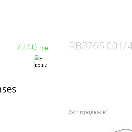
7240
RB3765 001/
грн
nses
[хіт продажів]