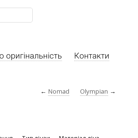
о оригінальність
Контакти
←
Nomad
Olympian
→
ення
Тип лінзи
Матеріал лінз