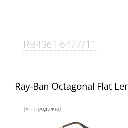
RB4361 6477/11
Ray-Ban Octagonal Flat Le
[хіт продажів]