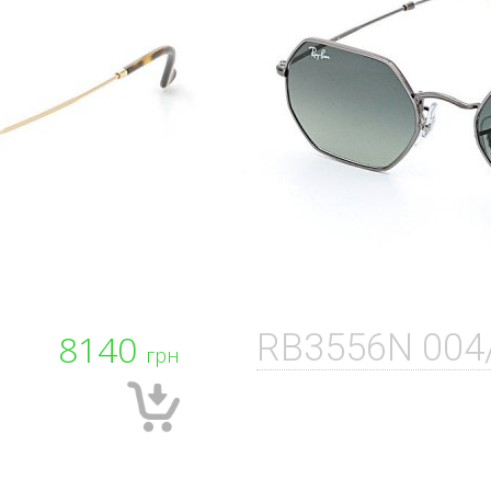
8140
RB3556N 004
грн