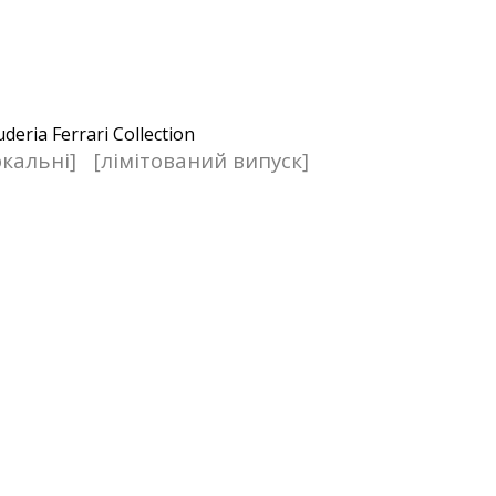
кальні]
[лімітований випуск]