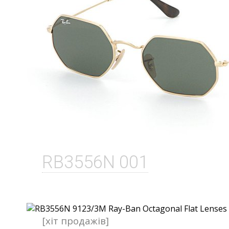
RB3556N 001
[хіт продажів]