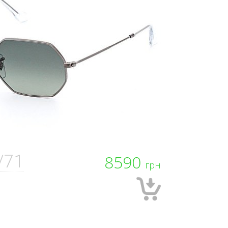
/71
8590
грн