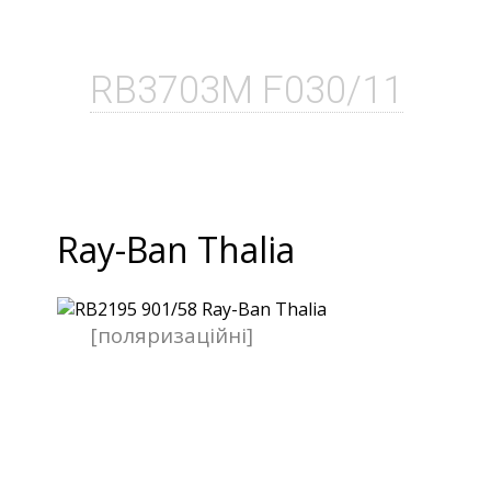
RB3703M F030/11
Ray-Ban Thalia
[поляризаційні]