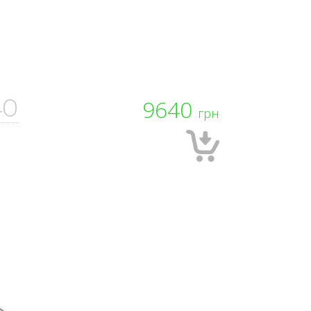
4O
9640
грн