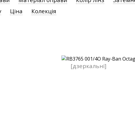
у
Ціна
Колекція
[дзеркальні]