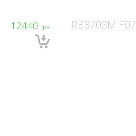
12440
RB3703M F07
грн