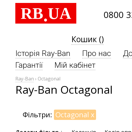
RB
UA
.
0800 3
Кошик ()
Історія Ray-Ban
Про нас
До
Гарантії
Мій кабінет
Ray-Ban
›
Octagonal
Ray-Ban Octagonal
Фільтри:
Octagonal
x
Додати фільтр ↓
Колекція
Колір оп