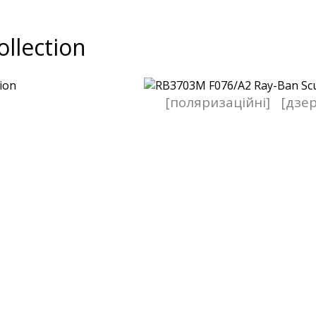
ollection
[поляризаційні]
[дзер