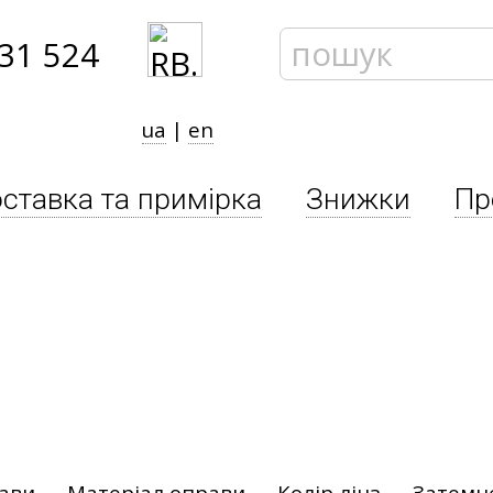
31 524
ua
|
en
ставка та примірка
Знижки
Пр
рави
Матеріал оправи
Колір лінз
Затемн