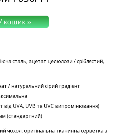
іюча сталь, ацетат целюлози / сріблястий,
ат / натуральний сірий градієнт
аксимальна
ст від UVA, UVB та UVC випромінювання)
 мм (стандартний)
ий чохол, оригінальна тканинна серветка з