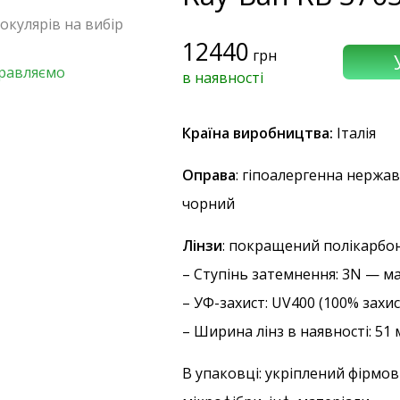
 окулярів на вибір
12440
грн
правляємо
в наявності
Країна виробництва:
Італія
Оправа
: гіпоалергенна нержав
чорний
Лінзи
: покращений полікарбон
–
Ступінь затемнення
: 3N — м
–
УФ-захист
: UV400 (100% захи
– Ширина лінз в наявності: 51
В упаковці: укріплений фірмов