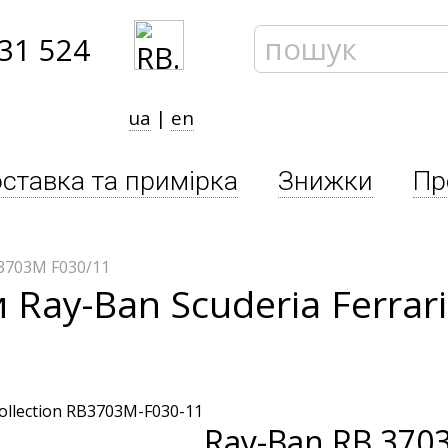
31 524
ua
|
en
ставка та примірка
Знижки
Пр
3703M F030/11
Ray-Ban Scuderia Ferrari
Ray-Ban
RB 3703