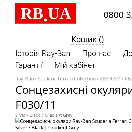
RB
UA
.
0800 3
Кошик ()
Історія Ray-Ban
Про нас
До
Гарантії
Мій кабінет
Ray-Ban
›
Scuderia Ferrari Collection
›
RB3703M
›
RB
Сонцезахисні окуляри 
F030/11
Silver / Black | Gradient Grey