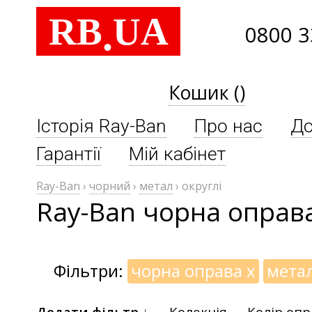
RB
UA
.
0800 3
Кошик ()
Історія Ray-Ban
Про нас
До
Гарантії
Мій кабінет
Ray-Ban
›
чорний
›
метал
›
округлі
Ray-Ban чорна оправа
Фільтри:
чорна оправа
x
мета
Додати фільтр ↓
Колекція
Колір оп