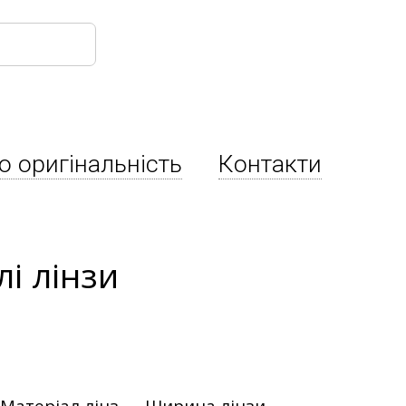
о оригінальність
Контакти
і лінзи
Матеріал лінз
Ширина лінзи