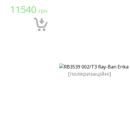
11540
грн
[поляризаційні]