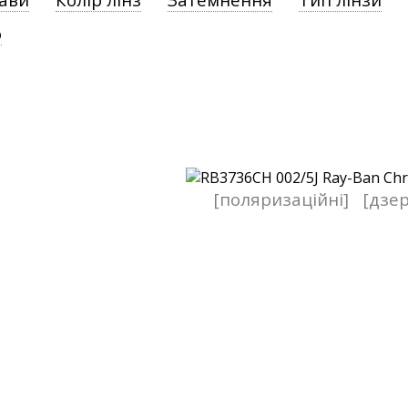
о
[поляризаційні]
[дзер