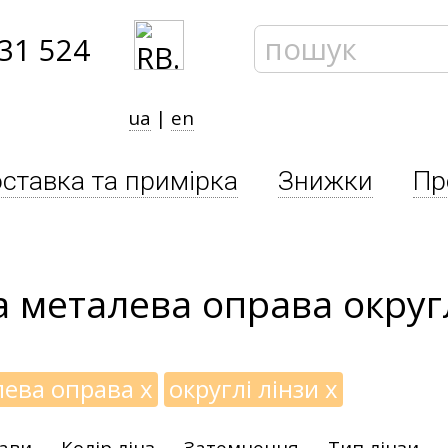
31 524
ua
|
en
ставка та примірка
Знижки
Пр
 металева оправа округл
лева оправа
x
округлі лінзи
x
рави
Колір лінз
Затемнення
Тип лінзи