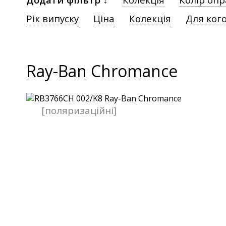
Рік випуску
Ціна
Колекція
Для ког
Ray-Ban Chromance
[поляризаційні]