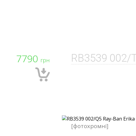
7790
RB3539 002/
грн
[фотохромні]