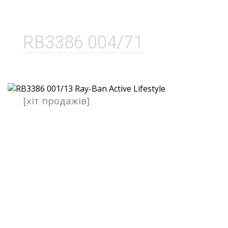
RB3386 004/71
[хіт продажів]