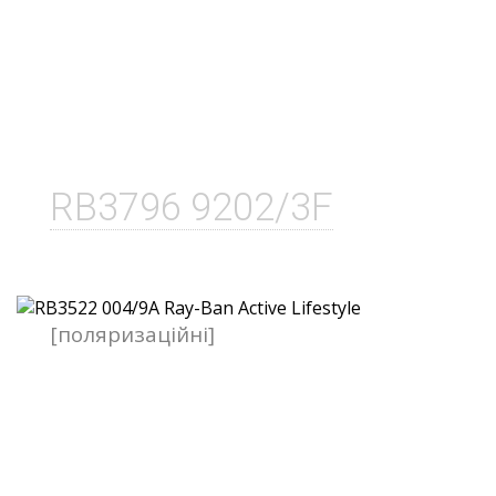
RB3796 9202/3F
[поляризаційні]