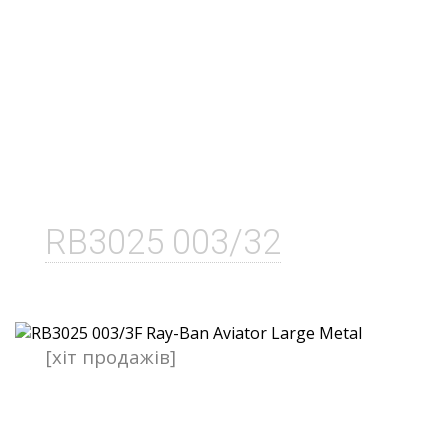
RB3025 003/32
[хіт продажів]