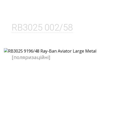
RB3025 002/58
[поляризаційні]