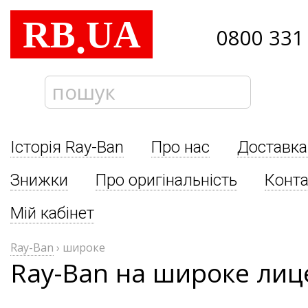
RB
UA
.
0800 331
Історія Ray-Ban
Про нас
Доставка
Знижки
Про оригінальність
Конта
Мій кабінет
Ray-Ban
›
широке
Ray-Ban на широке лиц