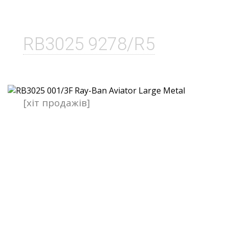
RB3025 9278/R5
[хіт продажів]