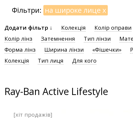
Фільтри:
на широке лице
x
Додати фільтр ↓
Колекція
Колір оправи
Колір лінз
Затемнення
Тип лінзи
Мате
Форма лінз
Ширина лінзи
«Фішечки»
Р
Колекція
Тип лиця
Для кого
Ray-Ban Active Lifestyle
[хіт продажів]