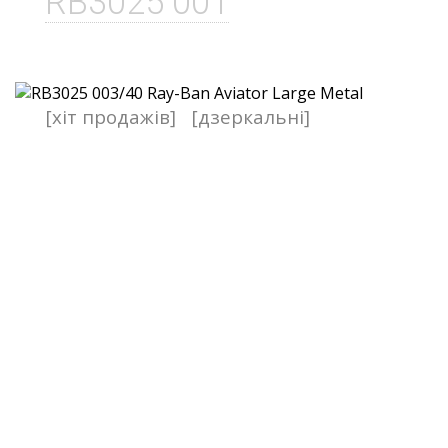
RB3025 001
[хіт продажів]
[дзеркальні]