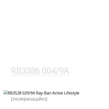
RB3386 004/9A
[поляризаційні]