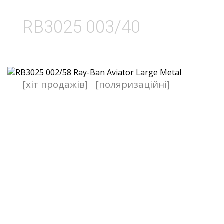
RB3025 003/40
[хіт продажів]
[поляризаційні]