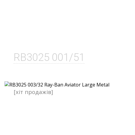
RB3025 001/51
[хіт продажів]