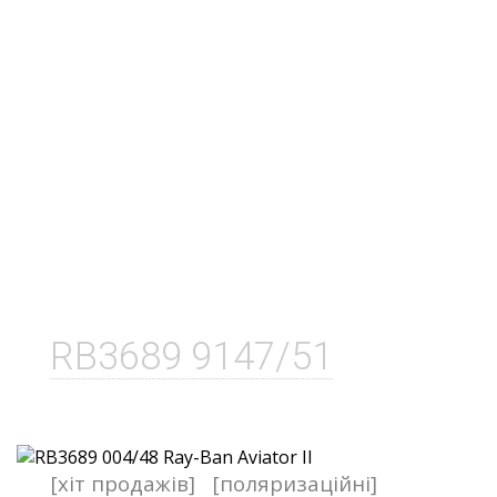
RB3689 9147/51
[хіт продажів]
[поляризаційні]