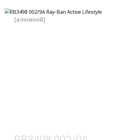
[алюміній]
RB3498 002/9A