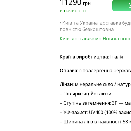
11290
грн
в наявності
• Київ та Україна: доставка бу
повністю безкоштовна
Київ: доставляємо Новою пошт
Країна виробництва:
Італія
Оправа
: гіпоалергенна нержав
Лінзи
: мінеральне скло / нат
–
Поляризаційні лінзи
–
Ступінь затемнення
: 3P — м
–
УФ-захист
: UV400 (100% захи
– Ширина лінз в наявності: 58 