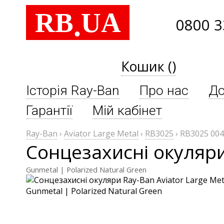
RB
UA
.
0800 3
Кошик ()
Історія Ray-Ban
Про нас
До
Гарантії
Мій кабінет
Ray-Ban
›
Aviator Large Metal
›
RB3025
›
RB3025 004
Сонцезахисні окуляри
Gunmetal | Polarized Natural Green