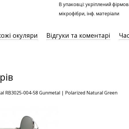
В упаковці: укріплений фірмов
мікрофібри, інф. матеріали
хожі окуляри
Відгуки та коментарі
Час
рів