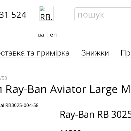
31 524
ua
|
en
ставка та примірка
Знижки
Пр
/58
 Ray-Ban Aviator Large M
Ray-Ban
RB 3025