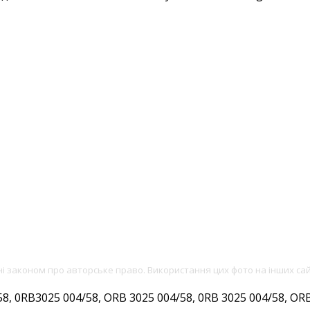
ені законом про авторське право. Використання цих фото на інших са
 0RB3025 004/58, ORB 3025 004/58, 0RB 3025 004/58, ORB 3