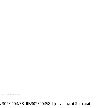
йтах заборонено.
025 004/58, RB302500458. Це все одні й ті самі