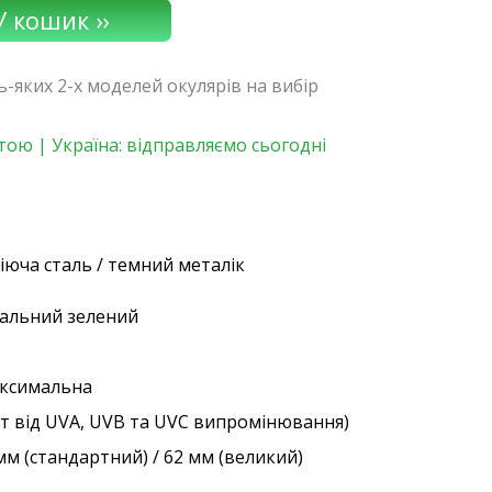
дь-яких 2-х моделей окулярів на вибір
ою | Україна: відправляємо сьогодні
іюча сталь / темний металік
уральний зелений
аксимальна
ст від UVA, UVB та UVC випромінювання)
мм (стандартний) / 62 мм (великий)