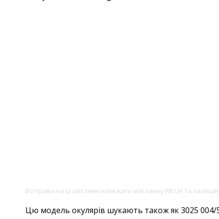
Всі права на ці світлини належать магазину RB.UA та захищ
Цю модель окулярів шукають також як 3025 004/58,