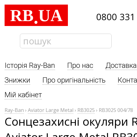
RB
UA
.
0800 331
Історія Ray-Ban
Про нас
Доставка
Знижки
Про оригінальність
Конта
Мій кабінет
Ray-Ban
›
Aviator Large Metal
›
RB3025
›
RB3025 004/78
Сонцезахисні окуляри 
Aviator Large Metal RB3