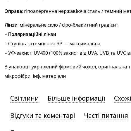
Оправа
: гіпоалергенна нержавіюча сталь / темний ме
Лінзи
: мінеральне скло / сіро-блакитний градієнт
–
Поляризаційні лінзи
–
Ступінь затемнення
: 3P — максимальна
–
УФ-захист
: UV400 (100% захист від UVA, UVB та UVC
В упаковці: укріплений фірмовий чохол, оригінальна 
мікрофібри, інф. матеріали
Світлини
Більше інформації
Схож
Відгуки та коментарі
Часті питання