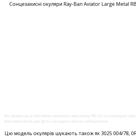
Всі права на ці світлини належать магазину RB.UA та захищені за
Використання цих фото на інших сайтах заборонено.
Цю модель окулярів шукають також як 3025 004/78, 0R