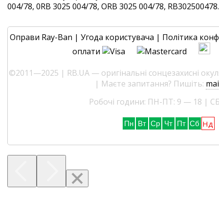
004/78, 0RB 3025 004/78, ORB 3025 004/78, RB302500478. 
Оправи Ray-Ban
|
Угода користувача
|
Політика конф
оплати
©2011—2025 | RB.UA — оригінальні сонцезахисні окуля
| Маєте запитання? Пишіть:
mai
Робочі години: ПН-ПТ: 9 — 18 | СБ
Нд
Пн
Вт
Ср
Чт
Пт
Сб