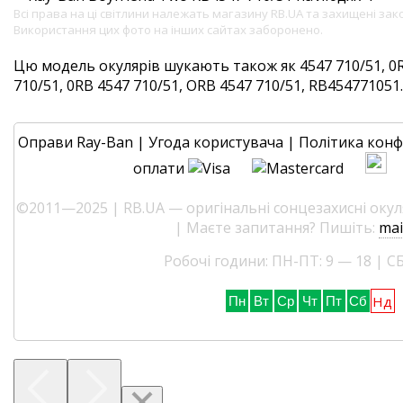
Всі права на ці світлини належать магазину RB.UA та захищені за
Використання цих фото на інших сайтах заборонено.
Цю модель окулярів шукають також як 4547 710/51, 0R
710/51, 0RB 4547 710/51, ORB 4547 710/51, RB454771051. 
Оправи Ray-Ban
|
Угода користувача
|
Політика конф
оплати
©2011—2025 | RB.UA — оригінальні сонцезахисні окуля
| Маєте запитання? Пишіть:
mai
Робочі години: ПН-ПТ: 9 — 18 | СБ
Нд
Пн
Вт
Ср
Чт
Пт
Сб