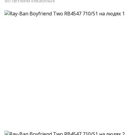
Всі світлини клікабельні