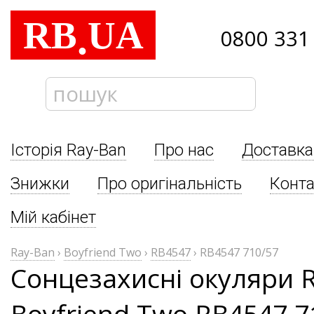
RB
UA
.
0800 331
Історія Ray-Ban
Про нас
Доставка
Знижки
Про оригінальність
Конта
Мій кабінет
Ray-Ban
›
Boyfriend Two
›
RB4547
›
RB4547 710/57
Сонцезахисні окуляри 
Boyfriend Two RB4547 7