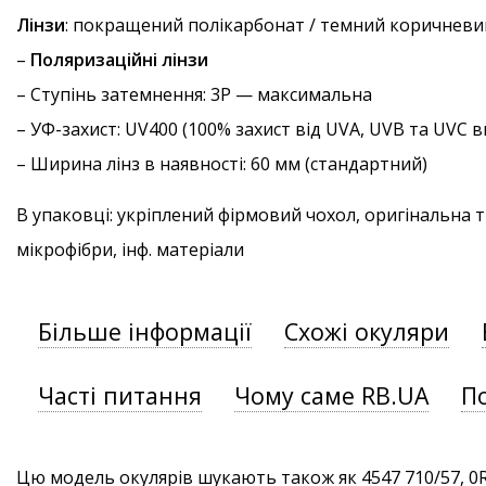
Лінзи
: покращений полікарбонат / темний коричневи
–
Поляризаційні лінзи
–
Ступінь затемнення
: 3P — максимальна
–
УФ-захист
: UV400 (100% захист від UVA, UVB та UVC
– Ширина лінз в наявності: 60 мм (стандартний)
В упаковці: укріплений фірмовий чохол, оригінальна 
мікрофібри, інф. матеріали
Більше інформації
Схожі окуляри
Часті питання
Чому саме RB.UA
П
Цю модель окулярів шукають також як 4547 710/57, 0R