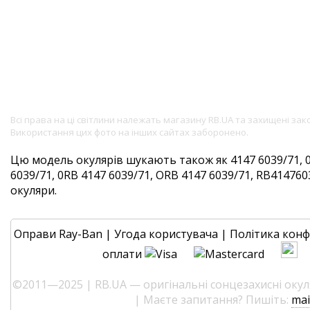
Всі права на ці світлини належать магазину RB.UA та захищені за
Використання цих фото на інших сайтах заборонено.
Цю модель окулярів шукають також як 4147 6039/71, 
6039/71, 0RB 4147 6039/71, ORB 4147 6039/71, RB4147603
окуляри.
Оправи Ray-Ban
|
Угода користувача
|
Політика конф
оплати
©2011—2025 | RB.UA — оригінальні сонцезахисні окуля
| Маєте запитання? Пишіть:
mai