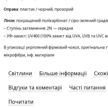
Оправа
: пластик / чорний, прозорий
Лінзи
: покращений полікарбонат / сіро-зелений граді
–
Ступінь затемнення
: 2N — середня
–
УФ-захист
: UV400 (100% захист від UVA, UVB та UVC
В упаковці: укріплений фірмовий чохол, оригінальна 
мікрофібри, інф. матеріали
Світлини
Більше інформації
Схож
Відгуки та коментарі
Часті питання
Почитати