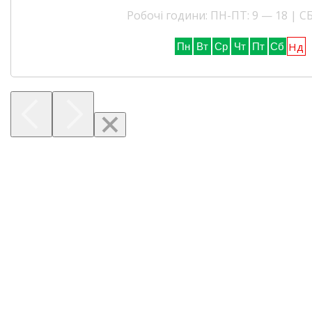
Робочі години: ПН-ПТ: 9 — 18 | СБ
Нд
Пн
Вт
Ср
Чт
Пт
Сб