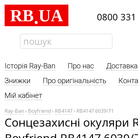
RB
UA
.
0800 331
Історія Ray-Ban
Про нас
Доставка
Знижки
Про оригінальність
Конта
Мій кабінет
Ray-Ban
›
Boyfriend
›
RB4147
›
RB4147 6039/71
Сонцезахисні окуляри 
Boyfriend RB4147 6039/