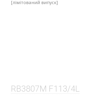
[лімітований випуск]
RB3807M F113/4L