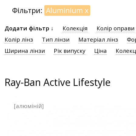
Фільтри:
Aluminium
x
Додати фільтр ↓
Колекція
Колір оправи
Колір лінз
Тип лінзи
Матеріал лінз
Фо
Ширина лінзи
Рік випуску
Ціна
Колекц
Ray-Ban Active Lifestyle
[алюміній]