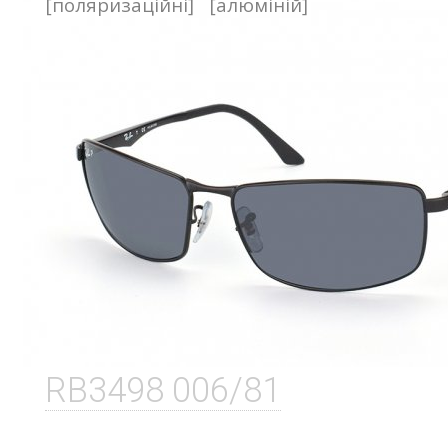
[поляризаційні]
[алюміній]
RB3498 006/81