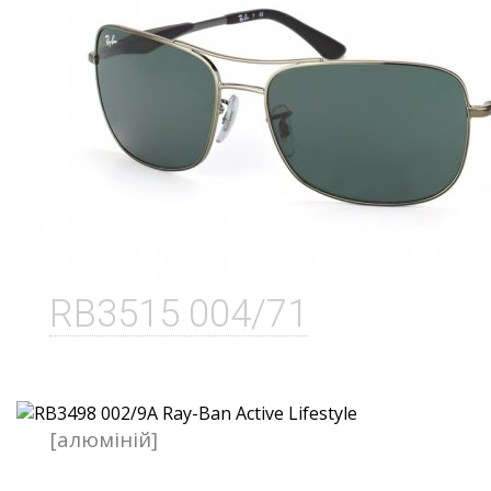
RB3515 004/71
[алюміній]