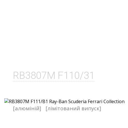
RB3807M F110/31
[алюміній]
[лімітований випуск]