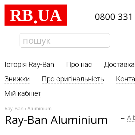
RB
UA
.
0800 331
Історія Ray-Ban
Про нас
Доставка
Знижки
Про оригінальність
Конта
Мій кабінет
Ray-Ban
›
Aluminium
Ray-Ban Aluminium
←
Al