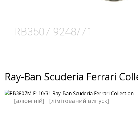
RB3507 9248/71
Ray-Ban Scuderia Ferrari Coll
[алюміній]
[лімітований випуск]