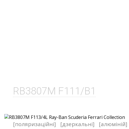
RB3807M F111/B1
[поляризаційні]
[дзеркальні]
[алюміній]