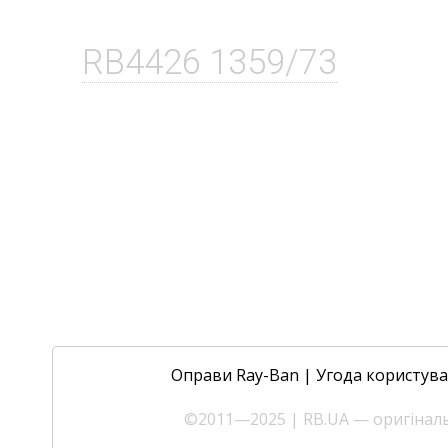
RB4426 1359/73
Оправи Ray-Ban
|
Угода користув
©2011—2025 | RB.UA — оригінальн