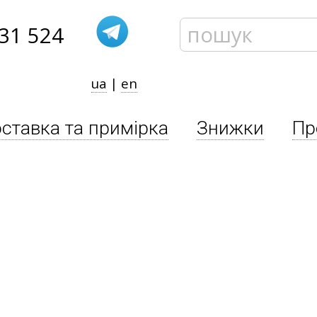
31 524
ua
|
en
ставка та примірка
Знижки
Пр