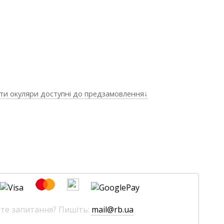
ти окуляри доступні до предзамовлення↓
єте запитання? Пишіть:
mail@rb.ua