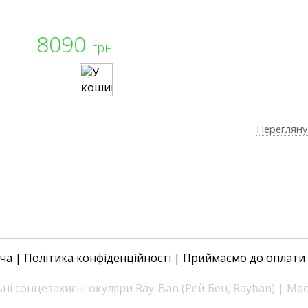
8090
грн
Перегляну
ача
|
Політика конфіденційності
| Приймаємо до оплати
і сонцезахисні окуляри Ray-Ban (Рей Бен, Rayban) | Ма