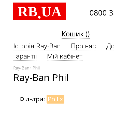
RB
UA
.
0800 3
Кошик ()
Історія Ray-Ban
Про нас
До
Гарантії
Мій кабінет
Ray-Ban
›
Phil
Ray-Ban Phil
Фільтри:
Phil
x