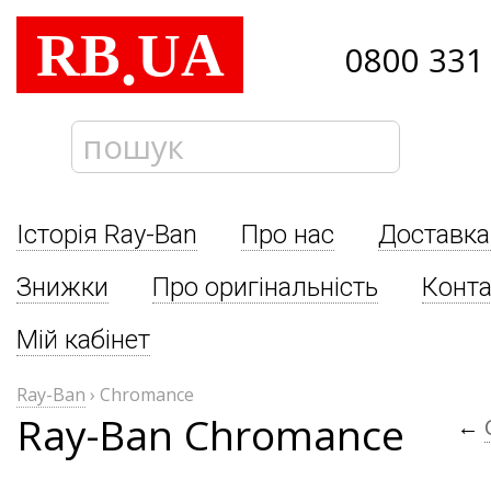
RB
UA
.
0800 331
Історія Ray-Ban
Про нас
Доставка
Знижки
Про оригінальність
Конта
Мій кабінет
Ray-Ban
›
Chromance
Ray-Ban Chromance
←