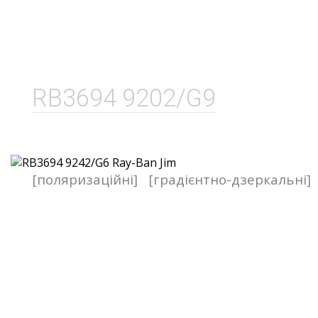
RB3694 9202/G9
[поляризаційні]
[градієнтно-дзеркальні]