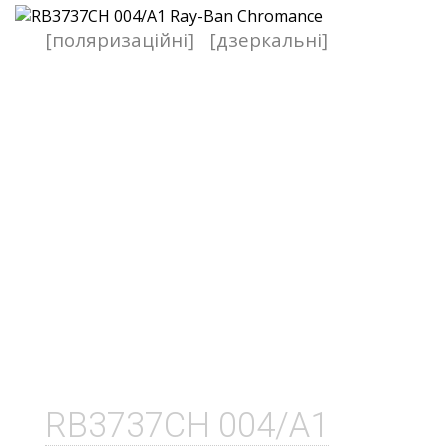
[поляризаційні]
[дзеркальні]
RB3737CH 004/A1