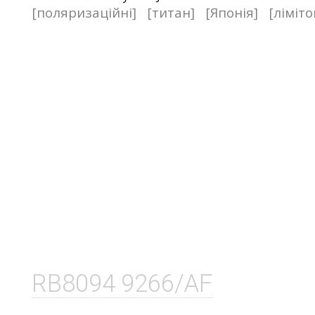
[поляризаційні]
[титан]
[Японія]
[ліміт
RB8094 9266/AF