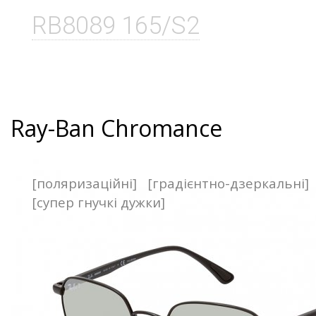
RB8089 165/S2
Ray-Ban Chromance
[поляризаційні]
[градієнтно-дзеркальні]
[супер гнучкі дужки]