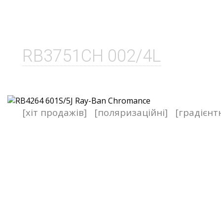
RB3751CH 002/4L
[хіт продажів]
[поляризаційні]
[градієнт