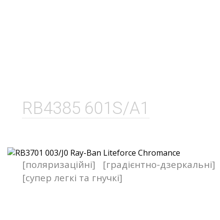
RB4385 601S/A1
[поляризаційні]
[градієнтно-дзеркальні]
[супер легкі та гнучкі]