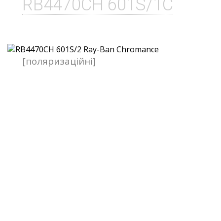
RB4470CH 601S/1C
[поляризаційні]