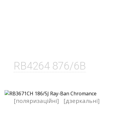
RB4264 876/6B
[поляризаційні]
[дзеркальні]