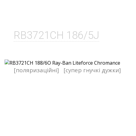
RB3721CH 186/5J
[поляризаційні]
[супер гнучкі дужки]