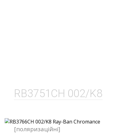
RB3751CH 002/K8
[поляризаційні]