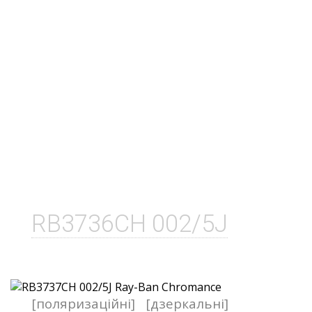
RB3736CH 002/5J
[поляризаційні]
[дзеркальні]