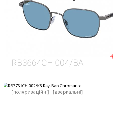
RB3664CH 004/BA
[поляризаційні]
[дзеркальні]