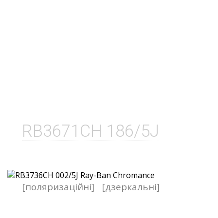
RB3671CH 186/5J
[поляризаційні]
[дзеркальні]