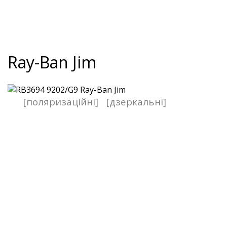
Ray-Ban Jim
[поляризаційні]
[дзеркальні]