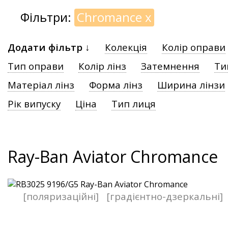
Фільтри:
Chromance
x
Додати фільтр ↓
Колекція
Колір оправи
Тип оправи
Колір лінз
Затемнення
Ти
Матеріал лінз
Форма лінз
Ширина лінзи
Рік випуску
Ціна
Тип лиця
Ray-Ban Aviator Chromance
[поляризаційні]
[градієнтно-дзеркальні]