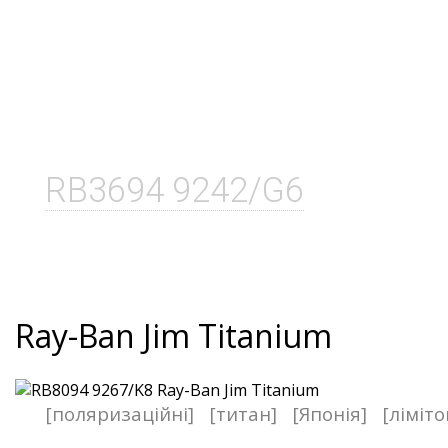
RB3694 9242/G6
Ray-Ban Jim Titanium
[поляризаційні]
[титан]
[Японія]
[ліміт