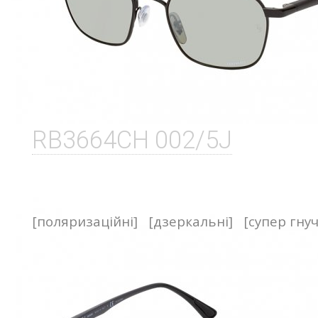
RB3664CH 002/5J
[поляризаційні]
[дзеркальні]
[супер гнуч