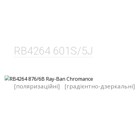
RB4264 601S/5J
[поляризаційні]
[градієнтно-дзеркальні]