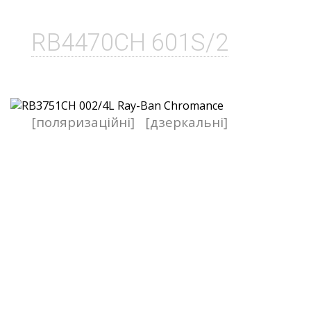
RB4470CH 601S/2
[поляризаційні]
[дзеркальні]