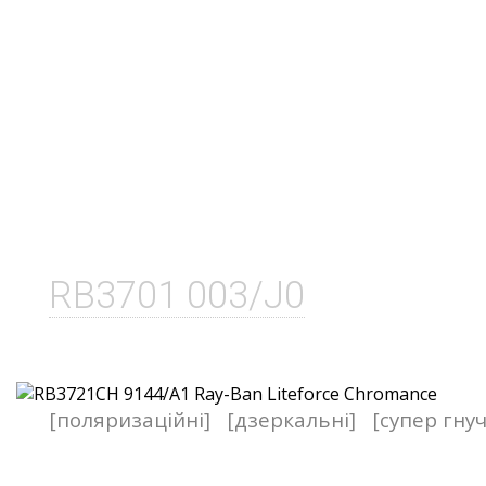
RB3701 003/J0
[поляризаційні]
[дзеркальні]
[супер гнуч