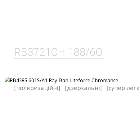
RB3721CH 188/6O
[поляризаційні]
[дзеркальні]
[супер легк