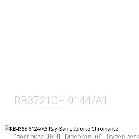
RB3721CH 9144/A1
[поляризаційні]
[дзеркальні]
[супер легк