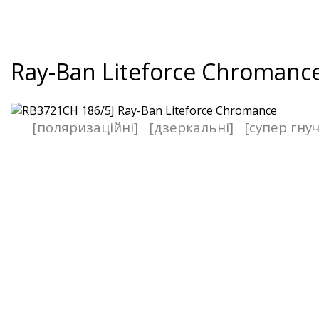
Ray-Ban Liteforce Chromanc
[поляризаційні]
[дзеркальні]
[супер гнуч