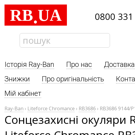
RB
UA
.
0800 331
Історія Ray-Ban
Про нас
Доставка
Знижки
Про оригінальність
Конта
Мій кабінет
Ray-Ban
›
Liteforce Chromance
›
RB3686
›
RB3686 9144/P
Сонцезахисні окуляри 
Liteforce Chromance RB