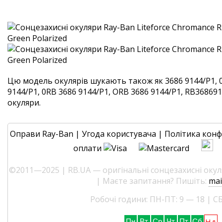
Цю модель окулярів шукають також як 3686 9144/P1, 
9144/P1, 0RB 3686 9144/P1, ORB 3686 9144/P1, RB3686914
окуляри.
Оправи Ray-Ban
|
Угода користувача
|
Політика конф
оплати
©2011—2025 | RB.UA — оригінальні сонцезахисні окуля
| Маєте запитання? Пишіть:
mai
Робочі години: ПН-ПТ: 9 — 18 | СБ
Нд
Пн
Вт
Ср
Чт
Пт
Сб