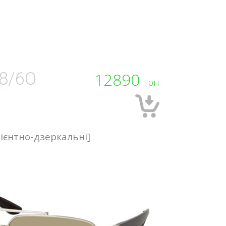
8/6O
12890
грн
ієнтно-дзеркальні]