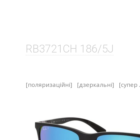
RB3721CH 186/5J
[поляризаційні]
[дзеркальні]
[супер 