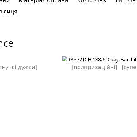
п лиця
nce
гнучкі дужки]
[поляризаційні]
[супе