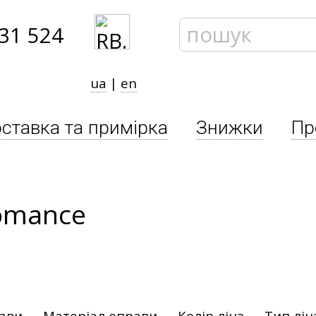
31 524
ua
|
en
ставка та примірка
Знижки
Пр
romance
рави
Матеріал оправи
Колір лінз
Тип лін