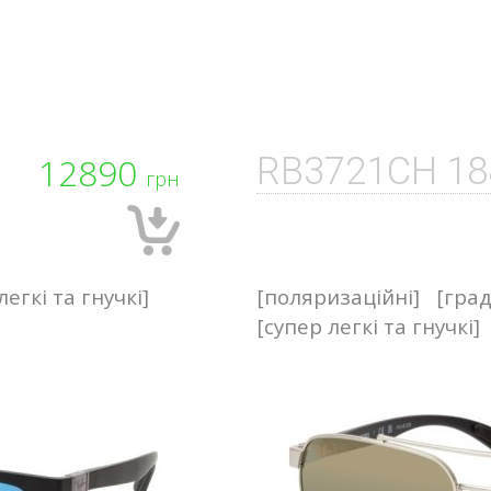
12890
RB3721CH 18
грн
легкі та гнучкі]
[поляризаційні]
[град
[супер легкі та гнучкі]