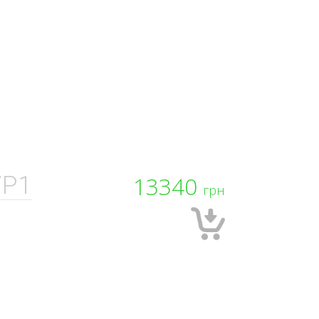
/P1
13340
грн