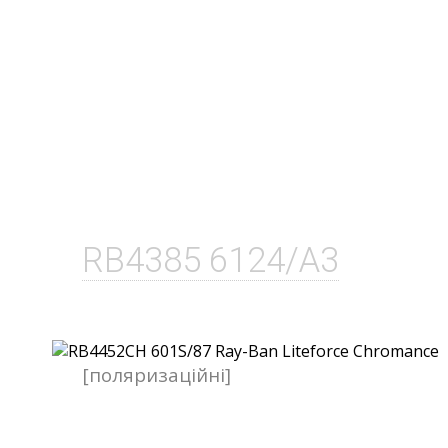
RB4385 6124/A3
[поляризаційні]