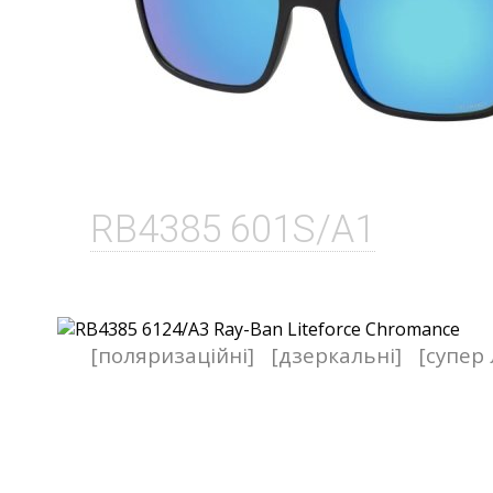
RB4385 601S/A1
[поляризаційні]
[дзеркальні]
[супер 