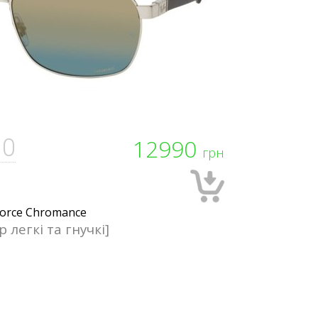
J0
12990
грн
р легкі та гнучкі]