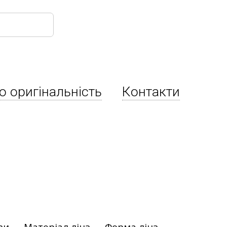
о оригінальність
Контакти
зи
Матеріал лінз
Форма лінз