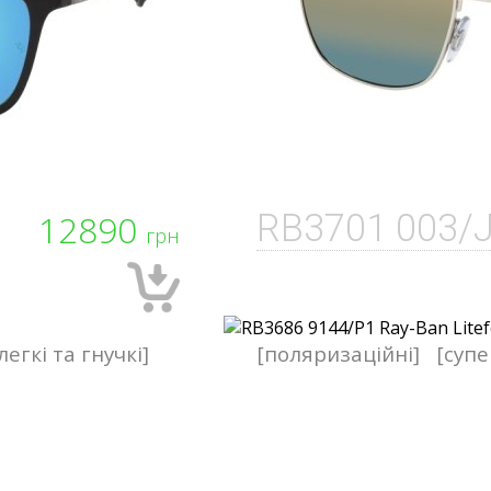
12890
RB3701 003/
грн
легкі та гнучкі]
[поляризаційні]
[супе