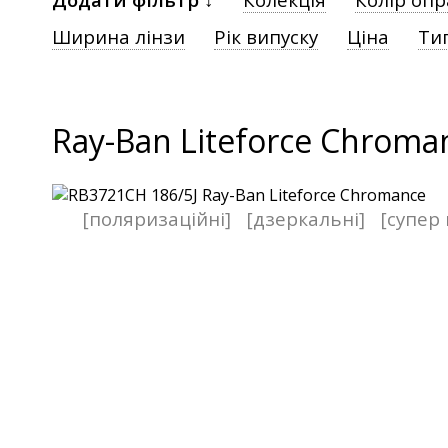
Ширина лінзи
Рік випуску
Ціна
Ти
Ray-Ban Liteforce Chroma
[поляризаційні]
[дзеркальні]
[супер 