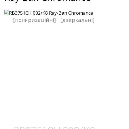
[поляризаційні]
[дзеркальні]