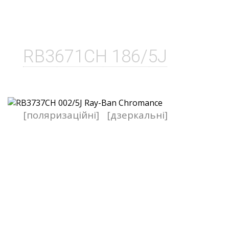
RB3671CH 186/5J
[поляризаційні]
[дзеркальні]