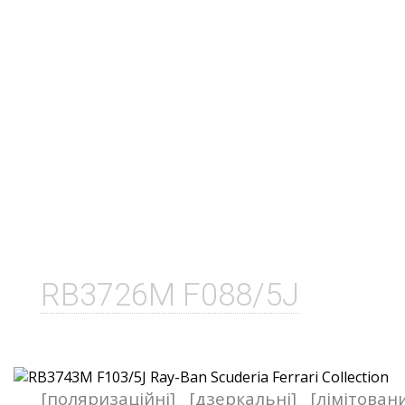
RB3726M F088/5J
[поляризаційні]
[дзеркальні]
[лімітован