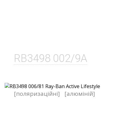
RB3498 002/9A
[поляризаційні]
[алюміній]