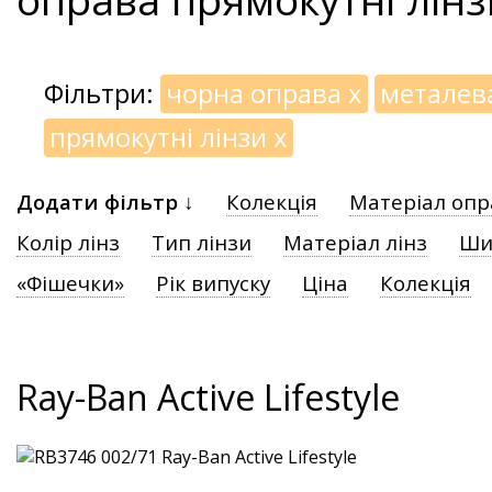
Фільтри:
чорна оправа
x
металев
прямокутні лінзи
x
Додати фільтр ↓
Колекція
Матеріал опр
Колір лінз
Тип лінзи
Матеріал лінз
Ши
«Фішечки»
Рік випуску
Ціна
Колекція
Ray-Ban Active Lifestyle