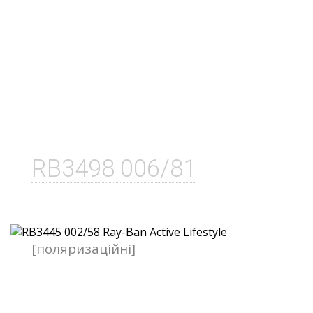
RB3498 006/81
[поляризаційні]