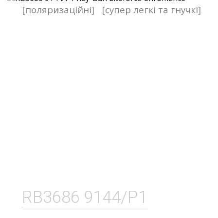
[поляризаційні]
[супер легкі та гнучкі]
RB3686 9144/P1