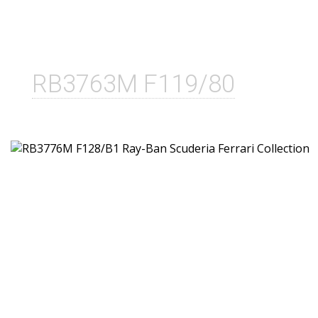
RB3763M F119/80