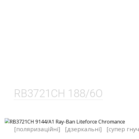
RB3721CH 188/6O
[поляризаційні]
[дзеркальні]
[супер гнуч