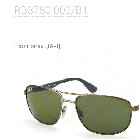
RB3780 002/B1
[поляризаційні]