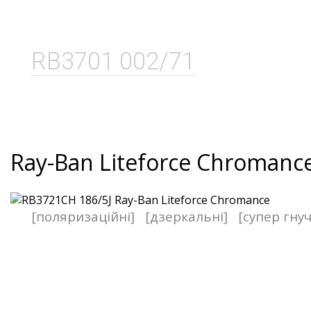
RB3701 002/71
Ray-Ban Liteforce Chromanc
[поляризаційні]
[дзеркальні]
[супер гнуч