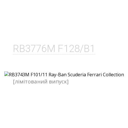
RB3776M F128/B1
[лімітований випуск]