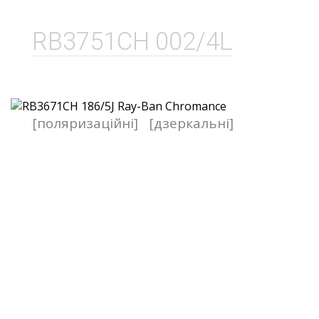
RB3751CH 002/4L
[поляризаційні]
[дзеркальні]