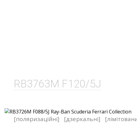
RB3763M F120/5J
[поляризаційні]
[дзеркальні]
[лімітован