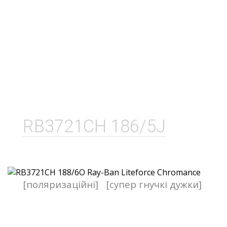
RB3721CH 186/5J
[поляризаційні]
[супер гнучкі дужки]