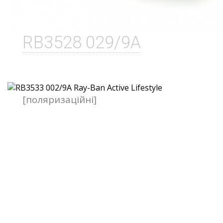
RB3528 029/9A
[поляризаційні]