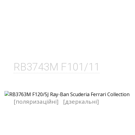
RB3743M F101/11
[поляризаційні]
[дзеркальні]