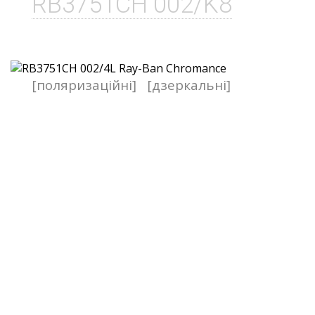
RB3751CH 002/K8
[поляризаційні]
[дзеркальні]