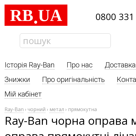
RB
UA
.
0800 331
Історія Ray-Ban
Про нас
Доставка
Знижки
Про оригінальність
Конта
Мій кабінет
Ray-Ban
›
чорний
›
метал
›
прямокутна
Ray-Ban чорна оправа 
оправа прямокутні лінз