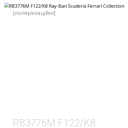
[поляризаційні]
RB3776M F122/K8