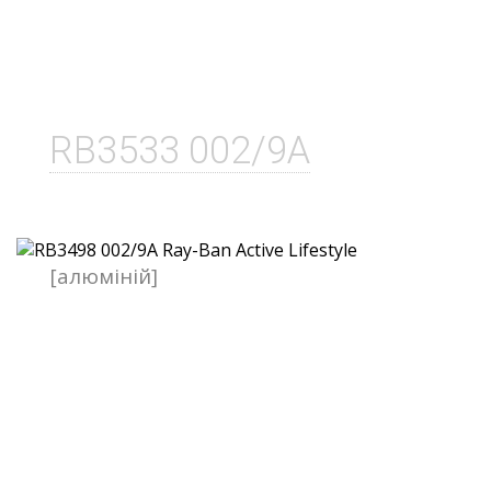
RB3533 002/9A
[алюміній]