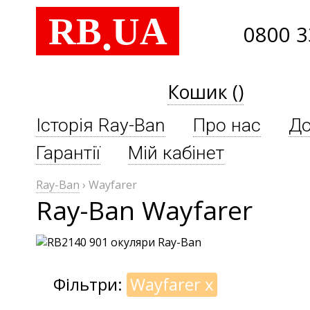
RB
UA
.
0800 3
Кошик ()
Історія Ray-Ban
Про нас
До
Гарантії
Мій кабінет
Ray-Ban
›
Wayfarer
Ray-Ban Wayfarer
Фільтри:
Wayfarer
x