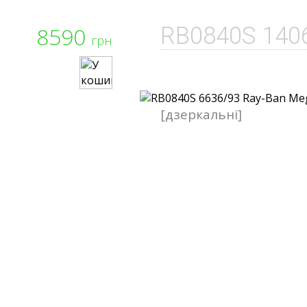
8590
RB0840S 140
грн
[дзеркальні]