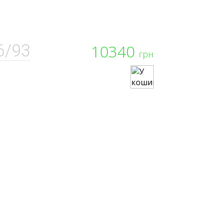
6/93
10340
грн