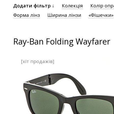
Додати фільтр ↓
Колекція
Колір оп
Форма лінз
Ширина лінзи
«Фішечки»
Ray-Ban Folding Wayfarer
[хіт продажів]