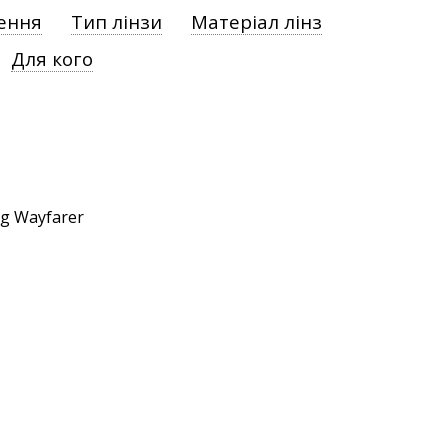
ення
Тип лінзи
Матеріал лінз
Для кого