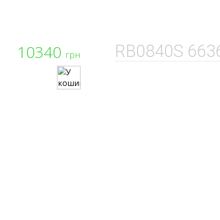
10340
RB0840S 663
грн