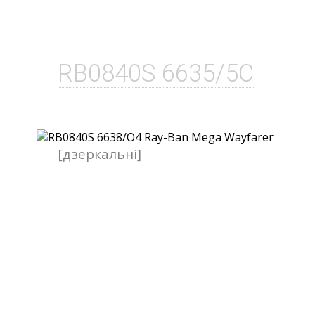
RB0840S 6635/5C
[дзеркальні]