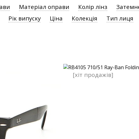
рави
Матеріал оправи
Колір лінз
Затемн
Рік випуску
Ціна
Колекція
Тип лиця
[хіт продажів]