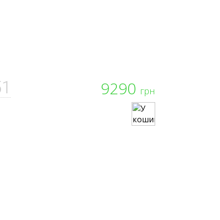
51
9290
грн