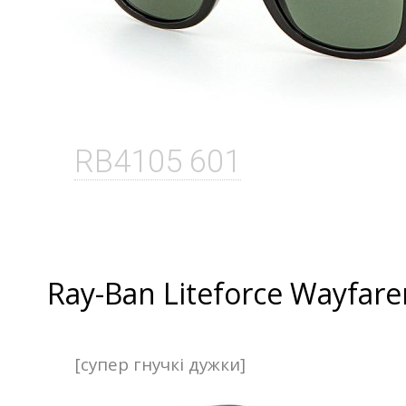
RB4105 601
Ray-Ban Liteforce Wayfare
[супер гнучкі дужки]