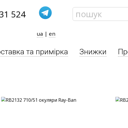
31 524
ua
|
en
ставка та примірка
Знижки
Пр