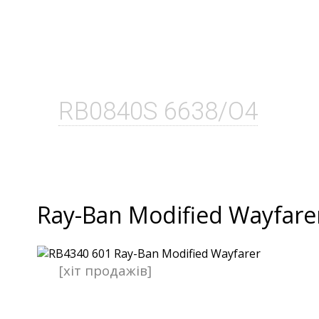
RB0840S 6638/O4
Ray-Ban Modified Wayfare
[хіт продажів]