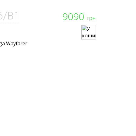
6/B1
9090
грн