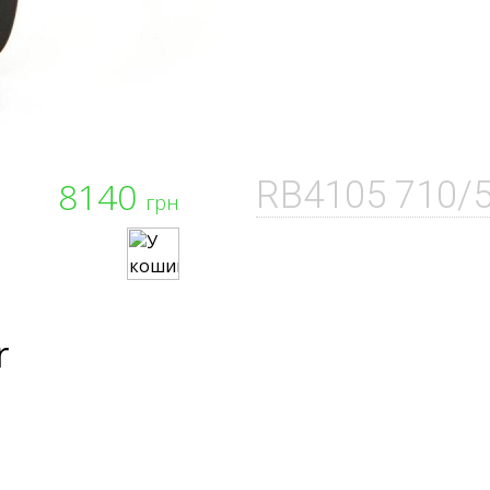
8140
RB4105 710/
грн
r