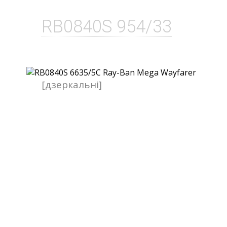
RB0840S 954/33
[дзеркальні]