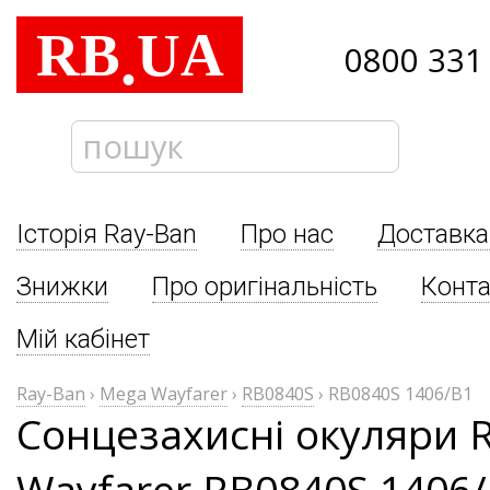
RB
UA
.
0800 331
Історія Ray-Ban
Про нас
Доставка
Знижки
Про оригінальність
Конта
Мій кабінет
Ray-Ban
›
Mega Wayfarer
›
RB0840S
›
RB0840S 1406/B1
Сонцезахисні окуляри 
Wayfarer RB0840S 1406