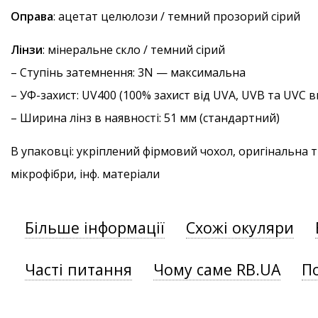
Оправа
: ацетат целюлози / темний прозорий сірий
Лінзи
: мінеральне скло / темний сірий
–
Ступінь затемнення
: 3N — максимальна
–
УФ-захист
: UV400 (100% захист від UVA, UVB та UVC
– Ширина лінз в наявності: 51 мм (стандартний)
В упаковці: укріплений фірмовий чохол, оригінальна 
мікрофібри, інф. матеріали
Більше інформації
Схожі окуляри
Часті питання
Чому саме RB.UA
П