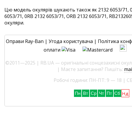
Цю модель окулярів шукають також як 2132 6053/71, 
6053/71, 0RB 2132 6053/71, ORB 2132 6053/71, RB2132605
окуляри.
Оправи Ray-Ban
|
Угода користувача
|
Політика конф
оплати
©2011—2025 | RB.UA — оригінальні сонцезахисні окуля
| Маєте запитання? Пишіть:
mai
Робочі години: ПН-ПТ: 9 — 18 | СБ
Нд
Пн
Вт
Ср
Чт
Пт
Сб