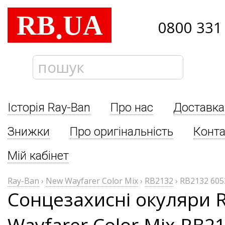
RB
UA
.
0800 331
Історія Ray-Ban
Про нас
Доставка
Знижки
Про оригінальність
Конта
Мій кабінет
Ray-Ban
›
New Wayfarer Color Mix
›
RB2132
›
RB2132 605
Сонцезахисні окуляри 
Wayfarer Color Mix RB2