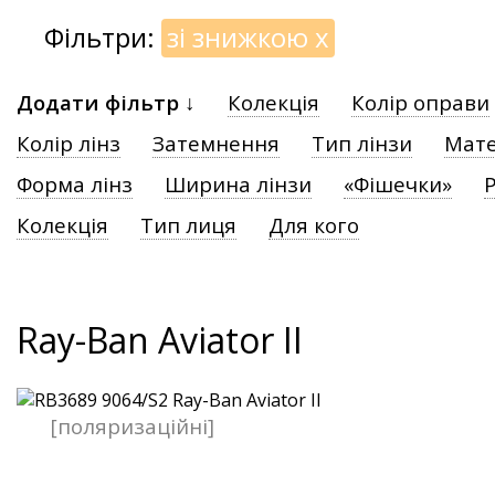
Фільтри:
зі знижкою
x
Додати фільтр ↓
Колекція
Колір оправи
Колір лінз
Затемнення
Тип лінзи
Мате
Форма лінз
Ширина лінзи
«Фішечки»
Р
Колекція
Тип лиця
Для кого
Ray-Ban Aviator II
[поляризаційні]