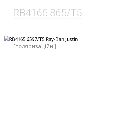
RB4165 865/T5
[поляризаційні]