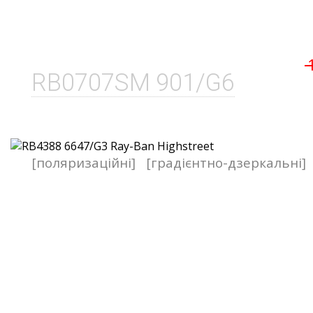
RB0707SM 901/G6
[поляризаційні]
[градієнтно-дзеркальні]