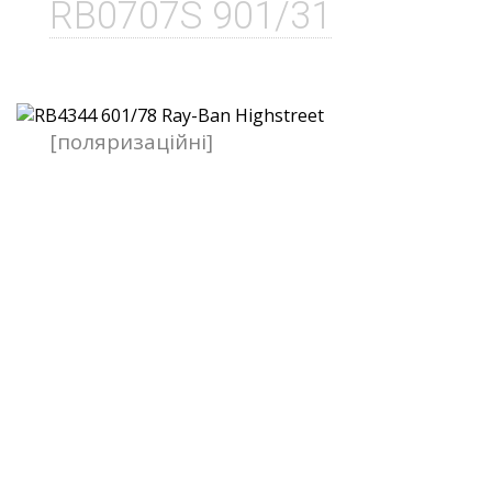
RB0707S 901/31
[поляризаційні]