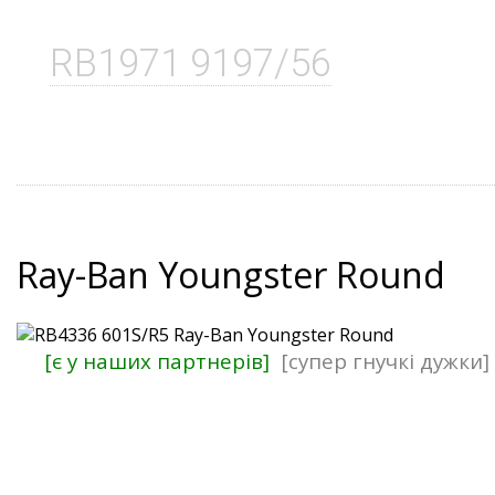
RB1971 9197/56
Ray-Ban Youngster Round
[є у наших партнерів]
[супер гнучкі дужки]