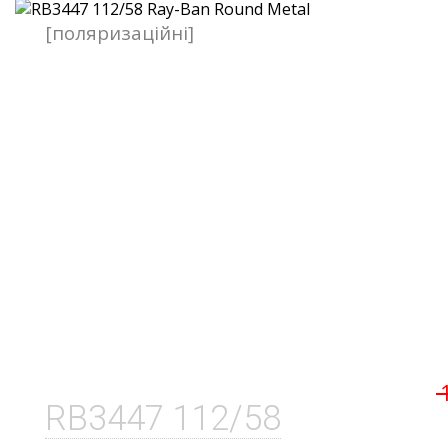
[поляризаційні]
RB3447 112/58