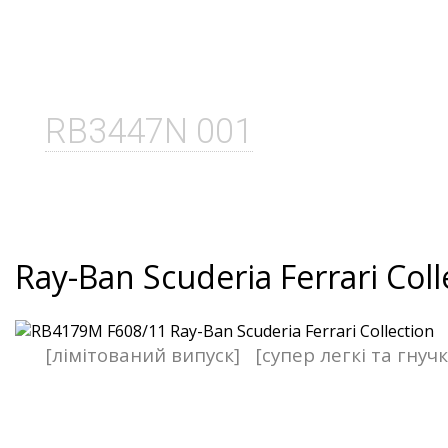
RB3447N 001
Ray-Ban Scuderia Ferrari Coll
[лімітований випуск]
[супер легкі та гнучк