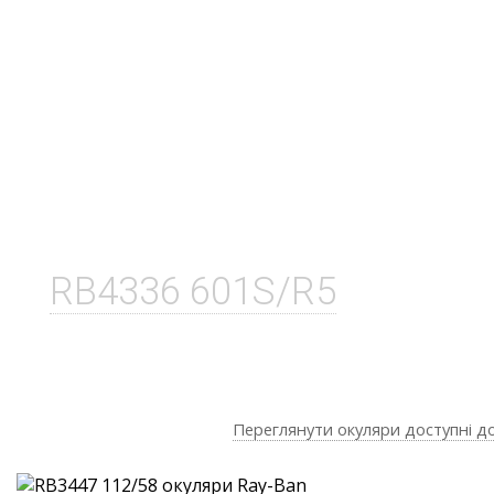
RB4336 601S/R5
Переглянути окуляри доступні д