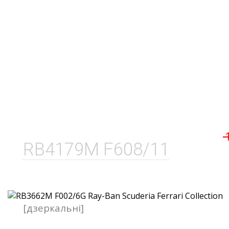
RB4179M F608/11
[дзеркальні]