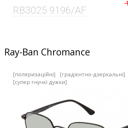
RB3025 9196/AF
Ray-Ban Chromance
[поляризаційні]
[градієнтно-дзеркальні]
[супер гнучкі дужки]