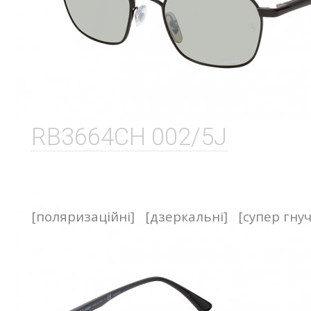
RB3664CH 002/5J
[поляризаційні]
[дзеркальні]
[супер гнуч