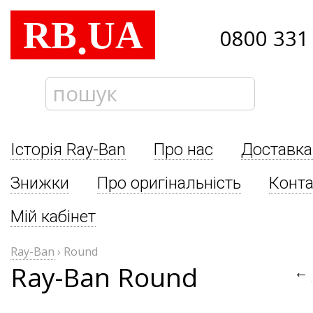
RB
UA
.
0800 331
Історія Ray-Ban
Про нас
Доставка
Знижки
Про оригінальність
Конта
Мій кабінет
Ray-Ban
›
Round
Ray-Ban Round
←