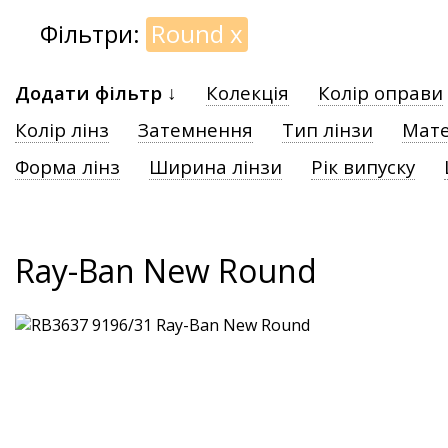
Фільтри:
Round
x
Додати фільтр ↓
Колекція
Колір оправи
Колір лінз
Затемнення
Тип лінзи
Мате
Форма лінз
Ширина лінзи
Рік випуску
Ray-Ban New Round