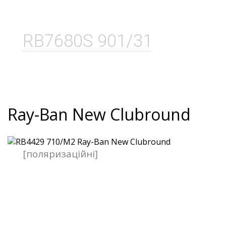
RB7680S 901/31
Ray-Ban New Clubround
[поляризаційні]