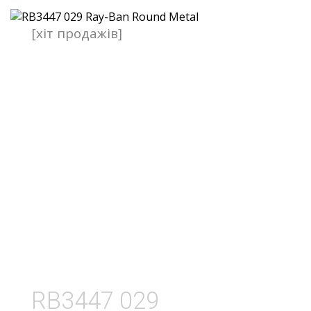
[хіт продажів]
RB3447 029