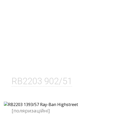
RB2203 902/51
[поляризаційні]