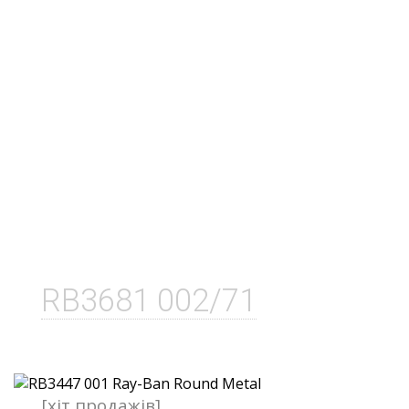
RB3681 002/71
[хіт продажів]