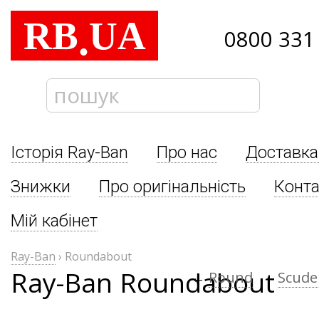
RB
UA
.
0800 331
Історія Ray-Ban
Про нас
Доставка
Знижки
Про оригінальність
Конта
Мій кабінет
Ray-Ban
›
Roundabout
Ray-Ban Roundabout
←
Round
Scuder