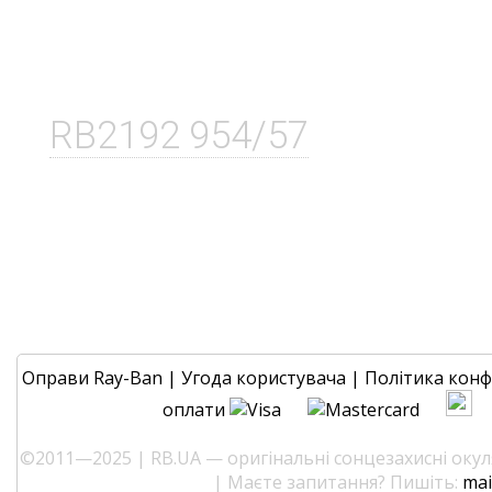
RB2192 954/57
Оправи Ray-Ban
|
Угода користувача
|
Політика конф
оплати
©2011—2025 | RB.UA — оригінальні сонцезахисні окуля
| Маєте запитання? Пишіть:
mai