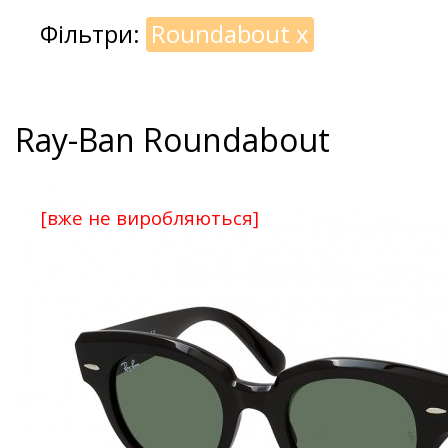
Фільтри:
Roundabout
x
Ray-Ban Roundabout
[вже не виробляються]