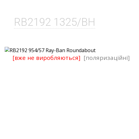
RB2192 1325/BH
[вже не виробляються]
[поляризаційні]