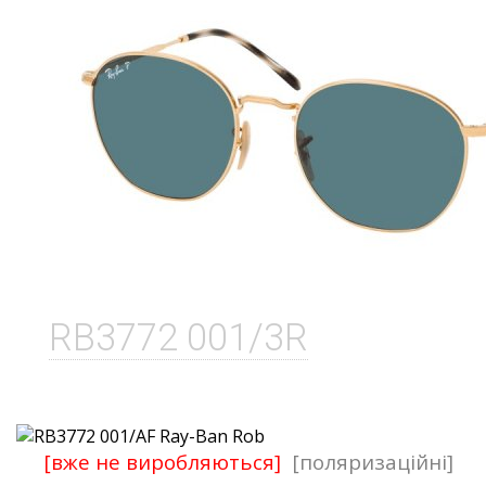
RB3772 001/3R
[вже не виробляються]
[поляризаційні]