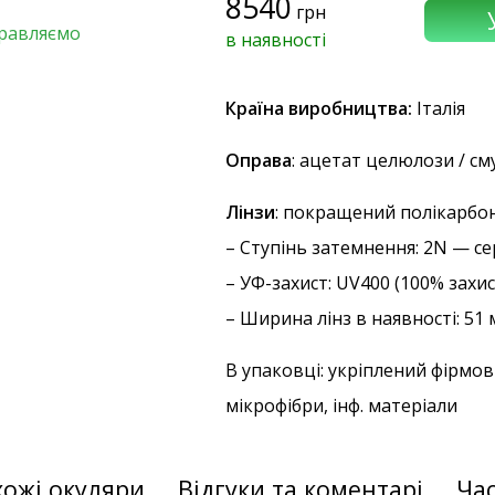
8540
грн
правляємо
в наявності
Країна виробництва:
Італія
Оправа
: ацетат целюлози / с
Лінзи
: покращений полікарбон
–
Ступінь затемнення
: 2N — с
–
УФ-захист
: UV400 (100% захи
– Ширина лінз в наявності: 51
В упаковці: укріплений фірмов
мікрофібри, інф. матеріали
хожі окуляри
Відгуки та коментарі
Час