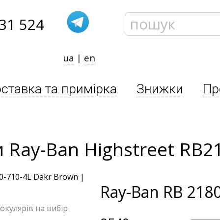
31 524
ua
|
en
ставка та примірка
Знижки
Пр
 Ray-Ban Highstreet RB2
Ray-Ban
RB 2180
 окулярів на вибір