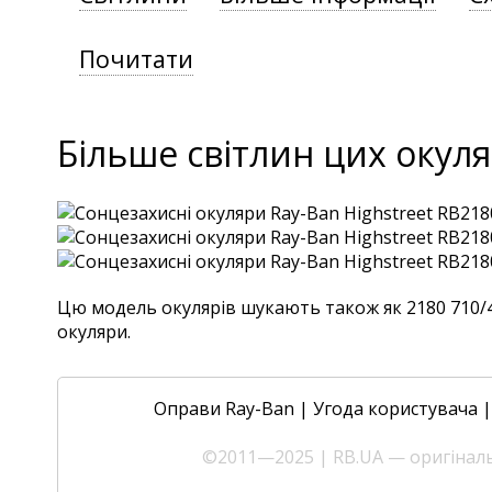
Почитати
Більше світлин цих окуля
Цю модель окулярів шукають також як 2180 710/4L,
окуляри.
Оправи Ray-Ban
|
Угода користувача
©2011—2025 | RB.UA — оригінальн