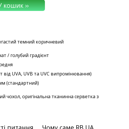
мугастий темний коричневий
ат / голубий градієнт
ередня
ст від UVA, UVB та UVC випромінювання)
 мм (стандартний)
ий чохол, оригінальна тканинна серветка з
ті питання
Чому саме RB.UA