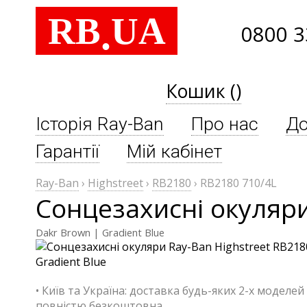
RB
UA
.
0800 3
Кошик ()
Історія Ray-Ban
Про нас
До
Гарантії
Мій кабінет
Ray-Ban
›
Highstreet
›
RB2180
›
RB2180 710/4L
Сонцезахисні окуляри
Dakr Brown | Gradient Blue
• Київ та Україна: доставка будь-яких 2-х моделей
повністю безкоштовна