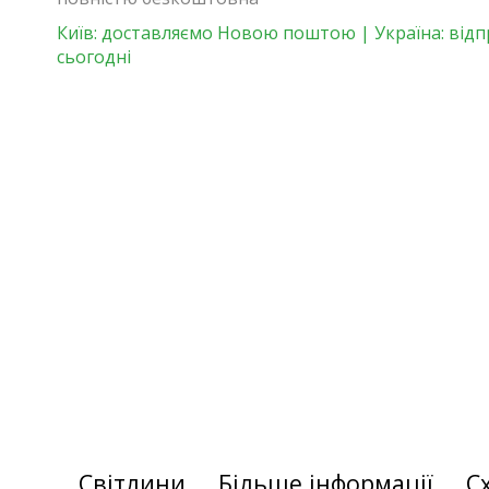
Київ: доставляємо Новою поштою | Україна: від
сьогодні
Світлини
Більше інформації
С