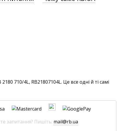
180 710/4L, RB21807104L. Це все одні й ті самі
єте запитання? Пишіть:
mail@rb.ua