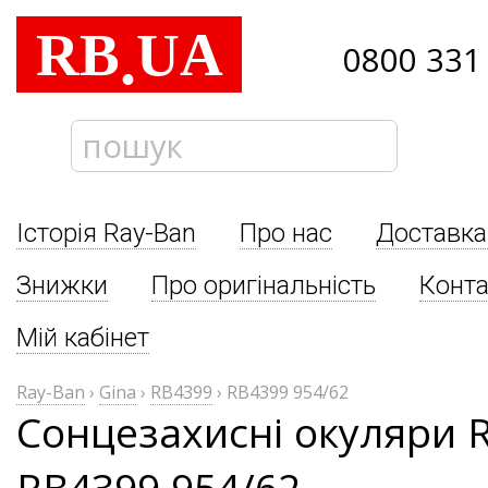
RB
UA
.
0800 331
Історія Ray-Ban
Про нас
Доставка
Знижки
Про оригінальність
Конта
Мій кабінет
Ray-Ban
›
Gina
›
RB4399
›
RB4399 954/62
Сонцезахисні окуляри R
RB4399 954/62