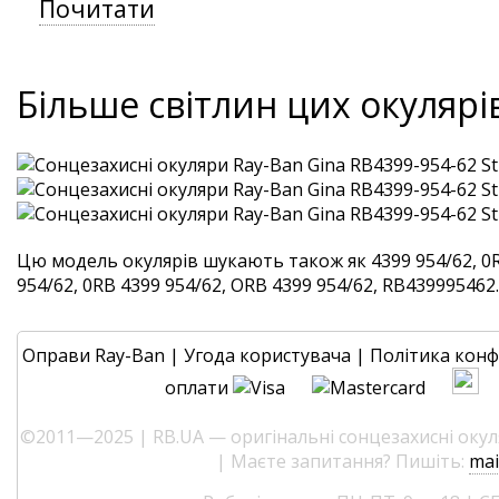
Почитати
Більше світлин цих окулярі
Цю модель окулярів шукають також як 4399 954/62, 0R
954/62, 0RB 4399 954/62, ORB 4399 954/62, RB439995462. 
Оправи Ray-Ban
|
Угода користувача
|
Політика конф
оплати
©2011—2025 | RB.UA — оригінальні сонцезахисні окуля
| Маєте запитання? Пишіть:
mai