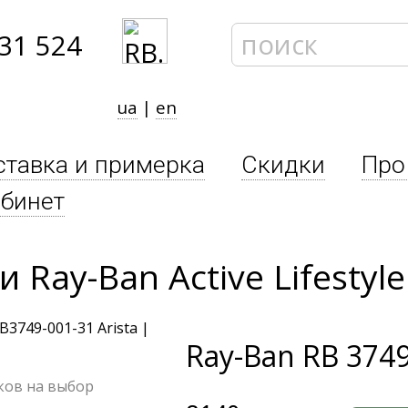
31 524
ua
|
en
ставка и примерка
Скидки
Про
бинет
Ray-Ban Active Lifestyle
Ray-Ban
RB 3749
чков на выбор