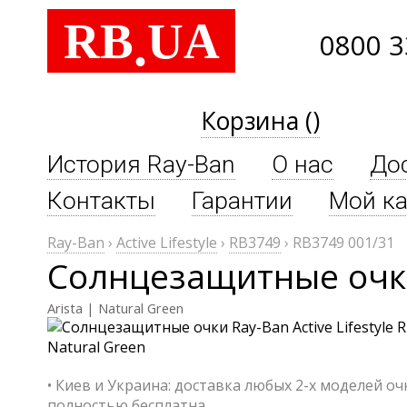
RB
UA
.
0800 3
Корзина ()
История Ray-Ban
О нас
До
Контакты
Гарантии
Мой ка
Ray-Ban
›
Active Lifestyle
›
RB3749
›
RB3749 001/31
Солнцезащитные очки 
Arista | Natural Green
• Киев и Украина: доставка любых 2-х моделей о
полностью бесплатна