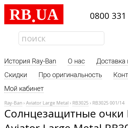
RB
UA
.
0800 331
История Ray-Ban
О нас
Доставка 
Скидки
Про оригинальность
Кон
Мой кабинет
Ray-Ban
›
Aviator Large Metal
›
RB3025
›
RB3025 001/14
Солнцезащитные очки 
Aviator Large Metal RB3