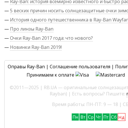
—
Ray-Ban: история всемирно известного и быстро р
—
5 веских причин носить солнцезащитные очки зим
—
История одного путешественника в Ray-Ban Wayfar
—
Про линзы Ray-Ban
—
Очки Ray-Ban 2017 года: что нового?
—
Новинки Ray-Ban 2019!
Оправы Ray-Ban
|
Соглашение пользователя
|
Поли
Принимаем к оплате
©2011—2025 | RB.UA — оригинальные солнцезащитн
Rayban) | Есть вопросы? Пишите:
Время работы: ПН-ПТ: 9 — 18 | СБ
Нд
Пн
Вт
Ср
Чт
Пт
Сб