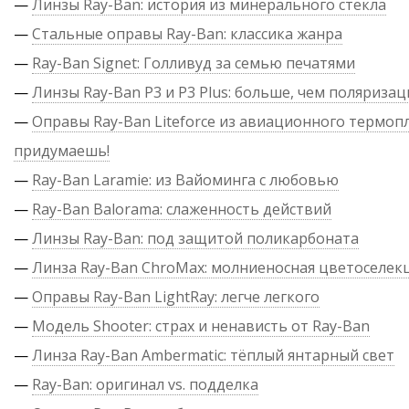
—
Линзы Ray-Ban: история из минерального стекла
—
Стальные оправы Ray-Ban: классика жанра
—
Ray-Ban Signet: Голливуд за семью печатями
—
Линзы Ray-Ban P3 и P3 Plus: больше, чем поляризац
—
Оправы Ray-Ban Liteforce из авиационного термопл
придумаешь!
—
Ray-Ban Laramie: из Вайоминга с любовью
—
Ray-Ban Balorama: слаженность действий
—
Линзы Ray-Ban: под защитой поликарбоната
—
Линза Ray-Ban ChroMax: молниеносная цветоселек
—
Оправы Ray-Ban LightRay: легче легкого
—
Модель Shooter: страх и ненависть от Ray-Ban
—
Линза Ray-Ban Ambermatic: тёплый янтарный свет
—
Ray-Ban: оригинал vs. подделка