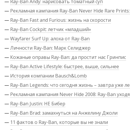
—
Ray-Ban Andy: нарисовать томатный суп
—
Рекламная кампания Ray-Ban Never Hide Rare Prints:
—
Ray-Ban Fast and Furious: жизнь на скорости
—
Ray-Ban Cockpit: летчик «младший»
—
Wayfarer Surf Up: алоха от Ray-Ban
—
Личности Ray-Ban: Марк Селиджер
—
Кожаные оправы Ray-Ban: да простит нас Гринпис
—
Ray-Ban Active Lifestyle: быстрее, выше, сильнее
—
История компании Bausch&Lomb
—
Ray-Ban Legends: что сегодня жизнь – завтра уже л
—
Рекламная кампания Never Hide 2008: Ray-Ban уходя
—
Ray-Ban Justin: НЕ Бибер
—
Ray-Ban Brad: замахнуться на Анжелину Джоли
—
11 фактов о Ray-Ban, которые вы не знали