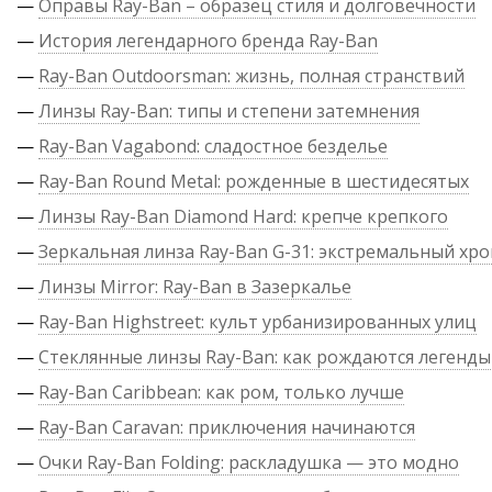
—
Оправы Ray-Ban – образец стиля и долговечности
—
История легендарного бренда Ray-Ban
—
Ray-Ban Outdoorsman: жизнь, полная странствий
—
Линзы Ray-Ban: типы и степени затемнения
—
Ray-Ban Vagabond: сладостное безделье
—
Ray-Ban Round Metal: рожденные в шестидесятых
—
Линзы Ray-Ban Diamond Hard: крепче крепкого
—
Зеркальная линза Ray-Ban G-31: экстремальный хр
—
Линзы Mirror: Ray-Ban в Зазеркалье
—
Ray-Ban Highstreet: культ урбанизированных улиц
—
Стеклянные линзы Ray-Ban: как рождаются легенды
—
Ray-Ban Caribbean: как ром, только лучше
—
Ray-Ban Caravan: приключения начинаются
—
Очки Ray-Ban Folding: раскладушка — это модно