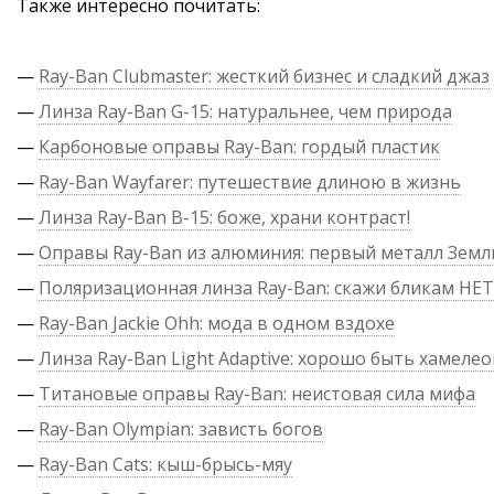
Также интересно почитать:
—
Ray-Ban Clubmaster: жесткий бизнес и сладкий джаз
—
Линза Ray-Ban G-15: натуральнее, чем природа
—
Карбоновые оправы Ray-Ban: гордый пластик
—
Ray-Ban Wayfarer: путешествие длиною в жизнь
—
Линза Ray-Ban B-15: боже, храни контраст!
—
Оправы Ray-Ban из алюминия: первый металл Земл
—
Поляризационная линза Ray-Ban: скажи бликам НЕТ
—
Ray-Ban Jackie Ohh: мода в одном вздохе
—
Линза Ray-Ban Light Adaptive: хорошо быть хамеле
—
Титановые оправы Ray-Ban: неистовая сила мифа
—
Ray-Ban Olympian: зависть богов
—
Ray-Ban Cats: кыш-брысь-мяу