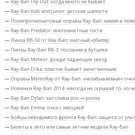
—
Ray-Ban Flip Out: когда много не бывает
—
Ray-Ban Kids and Junior: детские шалости
—
Полипропионатовые оправы Ray-Ban: химия в по
—
Ray-Ban Predator: инопланетные гости
—
Линза RB-50 от Ray-Ban: знатный юбиляр
—
Линзы Ray-Ban RB-3: послание в бутылке
—
Ray-Ban Meteor: дожди падающих звезд
—
Ray-Ban Erika: пластик бывает женственным
—
Оправы MemoRay от Ray-Ban: «незабываемые» очк
—
Новинки Ray-Ban 2014: никогда не скрывай то, из ч
—
Ray-Ban Dylan: зал славы рок-н-ролла
—
Ray-Ban Emma: очки с эмоцией
—
Бойцы невидимого фронта Ray-Ban: защита от уль
—
Билеты в лето или самые летние модели Ray-Ban