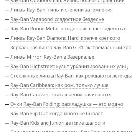
—
Ray-Ban Outdoorsman: жизнь, полная странствий
—
Линзы Ray-Ban: типы и степени затемнения
—
Ray-Ban Vagabond: сладостное безделье
—
Ray-Ban Round Metal: рожденные в шестидесятых
—
Линзы Ray-Ban Diamond Hard: крепче крепкого
—
Зеркальная линза Ray-Ban G-31: экстремальный хр
—
Линзы Mirror: Ray-Ban в Зазеркалье
—
Ray-Ban Highstreet: культ урбанизированных улиц
—
Стеклянные линзы Ray-Ban: как рождаются легенды
—
Ray-Ban Caribbean: как ром, только лучше
—
Ray-Ban Caravan: приключения начинаются
—
Очки Ray-Ban Folding: раскладушка — это модно
—
Ray-Ban Flip Out: когда много не бывает
—
Ray-Ban Kids and Junior: детские шалости