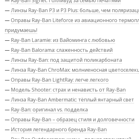
—
Ray-Ban Signet: Голливуд за семью печатями
—
Линзы Ray-Ban P3 и P3 Plus: больше, чем поляризац
—
Оправы Ray-Ban Liteforce из авиационного термопл
придумаешь!
—
Ray-Ban Laramie: из Вайоминга с любовью
—
Ray-Ban Balorama: слаженность действий
—
Линзы Ray-Ban: под защитой поликарбоната
—
Линза Ray-Ban ChroMax: молниеносная цветоселек
—
Оправы Ray-Ban LightRay: легче легкого
—
Модель Shooter: страх и ненависть от Ray-Ban
—
Линза Ray-Ban Ambermatic: тёплый янтарный свет
—
Ray-Ban: оригинал vs. подделка
—
Оправы Ray-Ban – образец стиля и долговечности
—
История легендарного бренда Ray-Ban