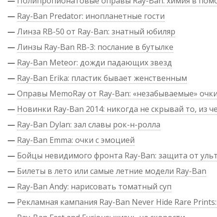
—
Полипропионатовые оправы Ray-Ban: химия в по
—
Ray-Ban Predator: инопланетные гости
—
Линза RB-50 от Ray-Ban: знатный юбиляр
—
Линзы Ray-Ban RB-3: послание в бутылке
—
Ray-Ban Meteor: дожди падающих звезд
—
Ray-Ban Erika: пластик бывает женственным
—
Оправы MemoRay от Ray-Ban: «незабываемые» очк
—
Новинки Ray-Ban 2014: никогда не скрывай то, из ч
—
Ray-Ban Dylan: зал славы рок-н-ролла
—
Ray-Ban Emma: очки с эмоцией
—
Бойцы невидимого фронта Ray-Ban: защита от уль
—
Билеты в лето или самые летние модели Ray-Ban
—
Ray-Ban Andy: нарисовать томатный суп
—
Рекламная кампания Ray-Ban Never Hide Rare Prints: