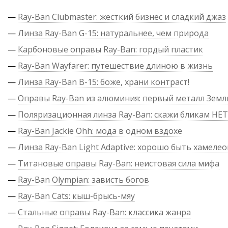
—
Ray-Ban Clubmaster: жесткий бизнес и сладкий джаз
—
Линза Ray-Ban G-15: натуральнее, чем природа
—
Карбоновые оправы Ray-Ban: гордый пластик
—
Ray-Ban Wayfarer: путешествие длиною в жизнь
—
Линза Ray-Ban B-15: боже, храни контраст!
—
Оправы Ray-Ban из алюминия: первый металл Земл
—
Поляризационная линза Ray-Ban: скажи бликам НЕТ
—
Ray-Ban Jackie Ohh: мода в одном вздохе
—
Линза Ray-Ban Light Adaptive: хорошо быть хамеле
—
Титановые оправы Ray-Ban: неистовая сила мифа
—
Ray-Ban Olympian: зависть богов
—
Ray-Ban Cats: кыш-брысь-мяу
—
Стальные оправы Ray-Ban: классика жанра