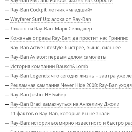
—
Ray-Ban Fast and Furious: жизнь на скорости
—
Ray-Ban Cockpit: летчик «младший»
—
Wayfarer Surf Up: алоха от Ray-Ban
—
Личности Ray-Ban: Марк Селиджер
—
Кожаные оправы Ray-Ban: да простит нас Гринпис
—
Ray-Ban Active Lifestyle: быстрее, выше, сильнее
—
Ray-Ban Aviator: первым делом самолёты
—
История компании Bausch&Lomb
—
Ray-Ban Legends: что сегодня жизнь – завтра уже л
—
Рекламная кампания Never Hide 2008: Ray-Ban уходя
—
Ray-Ban Justin: НЕ Бибер
—
Ray-Ban Brad: замахнуться на Анжелину Джоли
—
11 фактов о Ray-Ban, которые вы не знали
—
Ray-Ban: история всемирно известного и быстро р