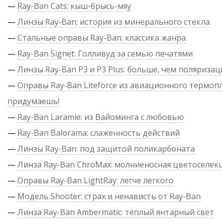
—
Ray-Ban Cats: кыш-брысь-мяу
—
Линзы Ray-Ban: история из минерального стекла
—
Стальные оправы Ray-Ban: классика жанра
—
Ray-Ban Signet: Голливуд за семью печатями
—
Линзы Ray-Ban P3 и P3 Plus: больше, чем поляризац
—
Оправы Ray-Ban Liteforce из авиационного термопл
придумаешь!
—
Ray-Ban Laramie: из Вайоминга с любовью
—
Ray-Ban Balorama: слаженность действий
—
Линзы Ray-Ban: под защитой поликарбоната
—
Линза Ray-Ban ChroMax: молниеносная цветоселек
—
Оправы Ray-Ban LightRay: легче легкого
—
Модель Shooter: страх и ненависть от Ray-Ban
—
Линза Ray-Ban Ambermatic: тёплый янтарный свет