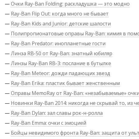
—
Очки Ray-Ban Folding: раскладушка — это модно
—
Ray-Ban Flip Out: когда много не бывает
—
Ray-Ban Kids and Junior: детские шалости
—
Полипропионатовые оправы Ray-Ban: химия в по
—
Ray-Ban Predator: инопланетные гости
—
Линза RB-50 от Ray-Ban: знатный юбиляр
—
Линзы Ray-Ban RB-3: послание в бутылке
—
Ray-Ban Meteor: дожди падающих звезд
—
Ray-Ban Erika: пластик бывает женственным
—
Оправы MemoRay от Ray-Ban: «незабываемые» очк
—
Новинки Ray-Ban 2014: никогда не скрывай то, из ч
—
Ray-Ban Dylan: зал славы рок-н-ролла
—
Ray-Ban Emma: очки с эмоцией
—
Бойцы невидимого фронта Ray-Ban: защита от уль