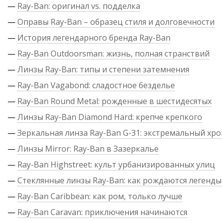
—
Ray-Ban: оригинал vs. подделка
—
Оправы Ray-Ban – образец стиля и долговечности
—
История легендарного бренда Ray-Ban
—
Ray-Ban Outdoorsman: жизнь, полная странствий
—
Линзы Ray-Ban: типы и степени затемнения
—
Ray-Ban Vagabond: сладостное безделье
—
Ray-Ban Round Metal: рожденные в шестидесятых
—
Линзы Ray-Ban Diamond Hard: крепче крепкого
—
Зеркальная линза Ray-Ban G-31: экстремальный хр
—
Линзы Mirror: Ray-Ban в Зазеркалье
—
Ray-Ban Highstreet: культ урбанизированных улиц
—
Стеклянные линзы Ray-Ban: как рождаются легенды
—
Ray-Ban Caribbean: как ром, только лучше
—
Ray-Ban Caravan: приключения начинаются