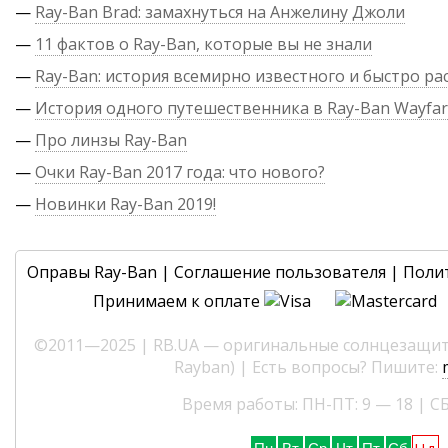
—
Ray-Ban Brad: замахнуться на Анжелину Джоли
—
11 фактов о Ray-Ban, которые вы не знали
—
Ray-Ban: история всемирно известного и быстро р
—
История одного путешественника в Ray-Ban Wayfar
—
Про линзы Ray-Ban
—
Очки Ray-Ban 2017 года: что нового?
—
Новинки Ray-Ban 2019!
Оправы Ray-Ban
|
Соглашение пользователя
|
Поли
Принимаем к оплате
©2011—2025 | RB.UA — оригинальные солнцезащитн
Rayban) | Есть вопросы? Пишите:
Время работы: ПН-ПТ: 9 — 18 | СБ