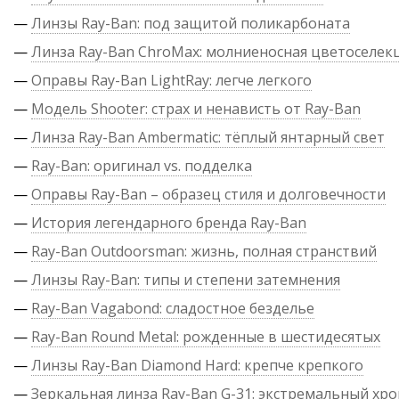
—
Линзы Ray-Ban: под защитой поликарбоната
—
Линза Ray-Ban ChroMax: молниеносная цветоселек
—
Оправы Ray-Ban LightRay: легче легкого
—
Модель Shooter: страх и ненависть от Ray-Ban
—
Линза Ray-Ban Ambermatic: тёплый янтарный свет
—
Ray-Ban: оригинал vs. подделка
—
Оправы Ray-Ban – образец стиля и долговечности
—
История легендарного бренда Ray-Ban
—
Ray-Ban Outdoorsman: жизнь, полная странствий
—
Линзы Ray-Ban: типы и степени затемнения
—
Ray-Ban Vagabond: сладостное безделье
—
Ray-Ban Round Metal: рожденные в шестидесятых
—
Линзы Ray-Ban Diamond Hard: крепче крепкого
—
Зеркальная линза Ray-Ban G-31: экстремальный хр