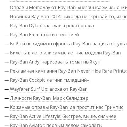
—
Оправы MemoRay от Ray-Ban: «незабываемые» очк
—
Новинки Ray-Ban 2014: никогда не скрывай то, из ч
—
Ray-Ban Dylan: зал славы рок-н-ролла
—
Ray-Ban Emma: очки с эмоцией
—
Бойцы невидимого фронта Ray-Ban: защита от уль
—
Билеты в лето или самые летние модели Ray-Ban
—
Ray-Ban Andy: нарисовать томатный суп
—
Рекламная кампания Ray-Ban Never Hide Rare Prints:
—
Ray-Ban Cockpit: летчик «младший»
—
Wayfarer Surf Up: алоха от Ray-Ban
—
Личности Ray-Ban: Марк Селиджер
—
Кожаные оправы Ray-Ban: да простит нас Гринпис
—
Ray-Ban Active Lifestyle: быстрее, выше, сильнее
—
Ray-Ban Aviator: первым делом самолёты