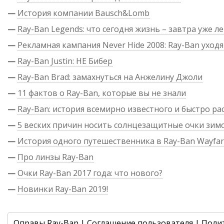
—
История компании Bausch&Lomb
—
Ray-Ban Legends: что сегодня жизнь – завтра уже л
—
Рекламная кампания Never Hide 2008: Ray-Ban уходя
—
Ray-Ban Justin: НЕ Бибер
—
Ray-Ban Brad: замахнуться на Анжелину Джоли
—
11 фактов о Ray-Ban, которые вы не знали
—
Ray-Ban: история всемирно известного и быстро р
—
5 веских причин носить солнцезащитные очки зим
—
История одного путешественника в Ray-Ban Wayfar
—
Про линзы Ray-Ban
—
Очки Ray-Ban 2017 года: что нового?
—
Новинки Ray-Ban 2019!
Оправы Ray-Ban
|
Соглашение пользователя
|
Поли