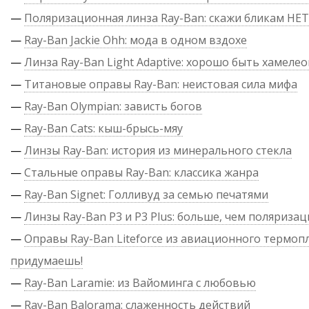
—
Поляризационная линза Ray-Ban: скажи бликам НЕТ
—
Ray-Ban Jackie Ohh: мода в одном вздохе
—
Линза Ray-Ban Light Adaptive: хорошо быть хамеле
—
Титановые оправы Ray-Ban: неистовая сила мифа
—
Ray-Ban Olympian: зависть богов
—
Ray-Ban Cats: кыш-брысь-мяу
—
Линзы Ray-Ban: история из минерального стекла
—
Стальные оправы Ray-Ban: классика жанра
—
Ray-Ban Signet: Голливуд за семью печатями
—
Линзы Ray-Ban P3 и P3 Plus: больше, чем поляризац
—
Оправы Ray-Ban Liteforce из авиационного термопл
придумаешь!
—
Ray-Ban Laramie: из Вайоминга с любовью
—
Ray-Ban Balorama: слаженность действий