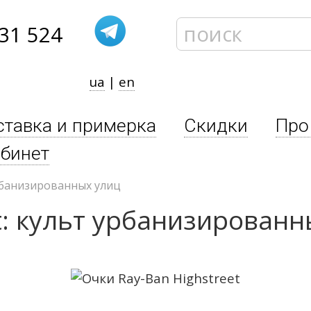
31 524
ua
|
en
ставка и примерка
Скидки
Про
бинет
урбанизированных улиц
t: культ урбанизированн