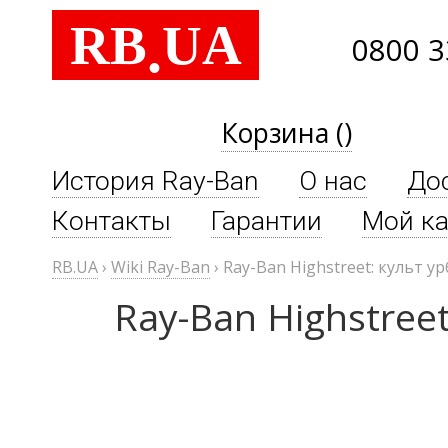
RB
UA
.
0800 3
Корзина ()
История Ray-Ban
О нас
До
Контакты
Гарантии
Мой ка
RB.UA
›
Wiki Ray-Ban
›
Ray-Ban Highstreet: культ 
Ray-Ban Highstree