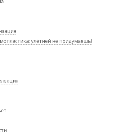
ла
ризация
рмопластика: улётней не придумаешь!
елекция
вет
сти