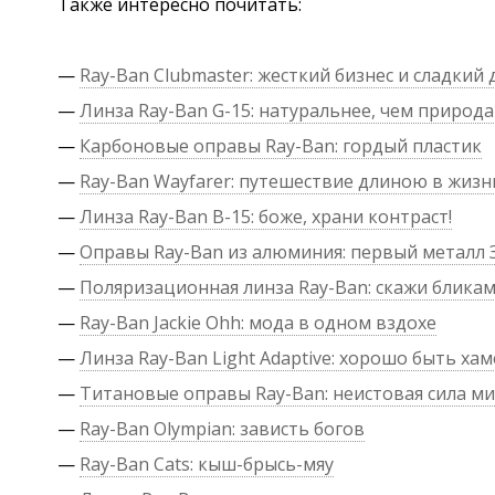
Также интересно почитать:
—
Ray-Ban Clubmaster: жесткий бизнес и сладкий 
—
Линза Ray-Ban G-15: натуральнее, чем природа
—
Карбоновые оправы Ray-Ban: гордый пластик
—
Ray-Ban Wayfarer: путешествие длиною в жизн
—
Линза Ray-Ban B-15: боже, храни контраст!
—
Оправы Ray-Ban из алюминия: первый металл 
—
Поляризационная линза Ray-Ban: скажи блика
—
Ray-Ban Jackie Ohh: мода в одном вздохе
—
Линза Ray-Ban Light Adaptive: хорошо быть ха
—
Титановые оправы Ray-Ban: неистовая сила м
—
Ray-Ban Olympian: зависть богов
—
Ray-Ban Cats: кыш-брысь-мяу