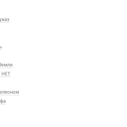
джаз
ь
Земли
м НЕТ
мелеоном
ифа