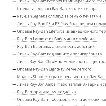
—
Линзы Ray-Ban: история из минерального стек
—
Стальные оправы Ray-Ban: классика жанра
—
Ray-Ban Signet: Голливуд за семью печатями
—
Линзы Ray-Ban P3 и P3 Plus: больше, чем поля
—
Оправы Ray-Ban Liteforce из авиационного те
—
Ray-Ban Laramie: из Вайоминга с любовью
—
Ray-Ban Balorama: слаженность действий
—
Линзы Ray-Ban: под защитой поликарбоната
—
Линза Ray-Ban ChroMax: молниеносная цветос
—
Оправы Ray-Ban LightRay: легче легкого
—
Модель Shooter: страх и ненависть от Ray-Ban
—
Линза Ray-Ban Ambermatic: тёплый янтарный с
—
Ray-Ban: оригинал vs. подделка
—
Оправы Ray-Ban – образец стиля и долговечно