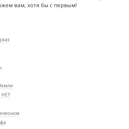
жем вам, хотя бы с первым!
джаз
ь
Земли
м НЕТ
мелеоном
ифа