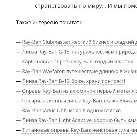
странствовать по миру… И мы помо
Также интересно почитать:
—
Ray-Ban Clubmaster: жесткий бизнес и сладкий 
—
Линза Ray-Ban G-15: натуральнее, чем природа
—
Карбоновые оправы Ray-Ban: гордый пластик
—
Ray-Ban Wayfarer: путешествие длиною в жизн
—
Линза Ray-Ban B-15: боже, храни контраст!
—
Оправы Ray-Ban из алюминия: первый металл 
—
Поляризационная линза Ray-Ban: скажи блика
—
Ray-Ban Jackie Ohh: мода в одном вздохе
—
Линза Ray-Ban Light Adaptive: хорошо быть ха
—
Титановые оправы Ray-Ban: неистовая сила м