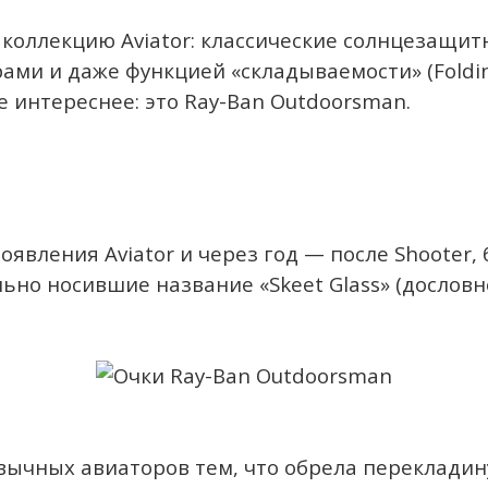
 коллекцию Aviator: классические солнцезащи
ами и даже функцией «складываемости» (Folding
е интереснее: это Ray-Ban Outdoorsman.
появления Aviator и через год — после Shooter,
но носившие название «Skeet Glass» (дословно
вычных авиаторов тем, что обрела перекладину