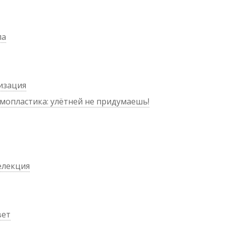
ла
ризация
рмопластика: улётней не придумаешь!
елекция
вет