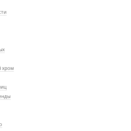
сти
ых
й хром
лиц
генды
о