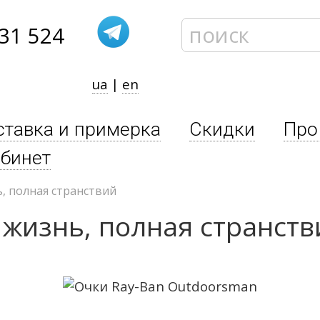
31 524
ua
|
en
ставка и примерка
Скидки
Про
бинет
, полная странствий
 жизнь, полная странств