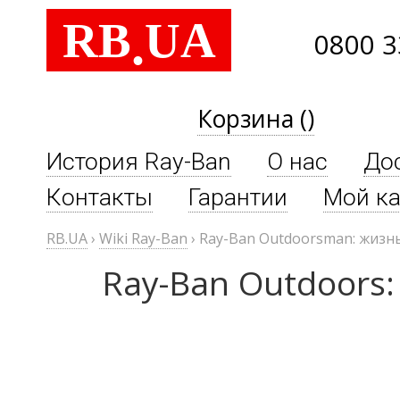
RB
UA
.
0800 3
Корзина ()
История Ray-Ban
О нас
До
Контакты
Гарантии
Мой ка
RB.UA
›
Wiki Ray-Ban
›
Ray-Ban Outdoorsman: жизнь
Ray-Ban Outdoors: