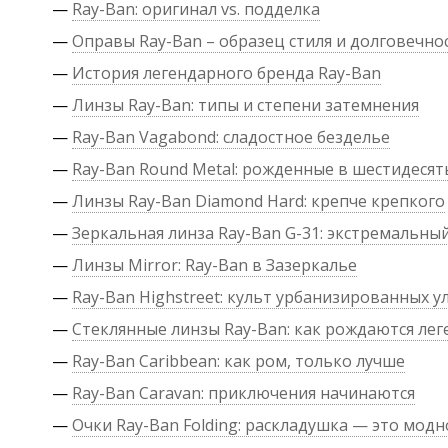
—
Ray-Ban: оригинал vs. подделка
—
Оправы Ray-Ban – образец стиля и долговечно
—
История легендарного бренда Ray-Ban
—
Линзы Ray-Ban: типы и степени затемнения
—
Ray-Ban Vagabond: сладостное безделье
—
Ray-Ban Round Metal: рожденные в шестидесят
—
Линзы Ray-Ban Diamond Hard: крепче крепкого
—
Зеркальная линза Ray-Ban G-31: экстремальны
—
Линзы Mirror: Ray-Ban в Зазеркалье
—
Ray-Ban Highstreet: культ урбанизированных у
—
Стеклянные линзы Ray-Ban: как рождаются ле
—
Ray-Ban Caribbean: как ром, только лучше
—
Ray-Ban Caravan: приключения начинаются
—
Очки Ray-Ban Folding: раскладушка — это модн