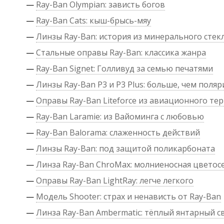
—
Ray-Ban Olympian: зависть богов
—
Ray-Ban Cats: кыш-брысь-мяу
—
Линзы Ray-Ban: история из минерального стек
—
Стальные оправы Ray-Ban: классика жанра
—
Ray-Ban Signet: Голливуд за семью печатями
—
Линзы Ray-Ban P3 и P3 Plus: больше, чем поля
—
Оправы Ray-Ban Liteforce из авиационного те
—
Ray-Ban Laramie: из Вайоминга с любовью
—
Ray-Ban Balorama: слаженность действий
—
Линзы Ray-Ban: под защитой поликарбоната
—
Линза Ray-Ban ChroMax: молниеносная цветос
—
Оправы Ray-Ban LightRay: легче легкого
—
Модель Shooter: страх и ненависть от Ray-Ban
—
Линза Ray-Ban Ambermatic: тёплый янтарный с